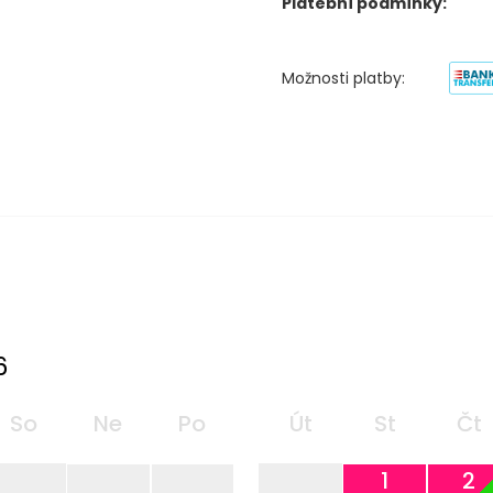
Platební podmínky:
Možnosti platby:
6
So
Ne
Po
Út
St
Čt
1
2