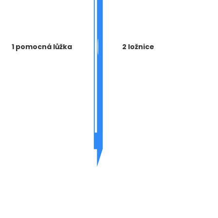
1 pomocná lůžka
2 ložnice