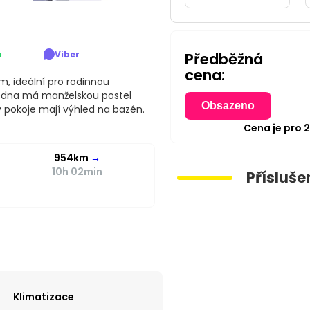
p
Viber
Předběžná
cena:
, ideální pro rodinnou
jedna má manželskou postel
Obsazeno
 pokoje mají výhled na bazén.
Cena je pro
954km
→
10h 02min
Přísluše
Klimatizace