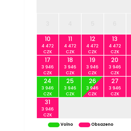
3
4
5
6
10
11
12
13
4 472
4 472
4 472
4 472
CZK
CZK
CZK
CZK
17
18
19
20
3 946
3 946
3 946
3 946
CZK
CZK
CZK
CZK
24
25
26
27
3 946
3 946
3 946
3 946
CZK
CZK
CZK
CZK
31
3 946
CZK
Volno
Obsazeno