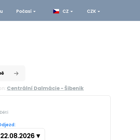
ku
Počasí
CZ
CZK
pě
on:
Centrální Dalmácie - Šibenik
Dětí
Odjezd:
22.08.2026
▼