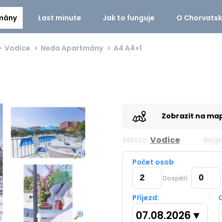
mány
Last minute
Jak to funguje
O Chorvats
Vodice
Neda Apartmány
A4
A4+1
Zobrazit na ma
Město:
Vodice
Regi
Počet osob
Dospělí
Příjezd:
07.08.2026
▼