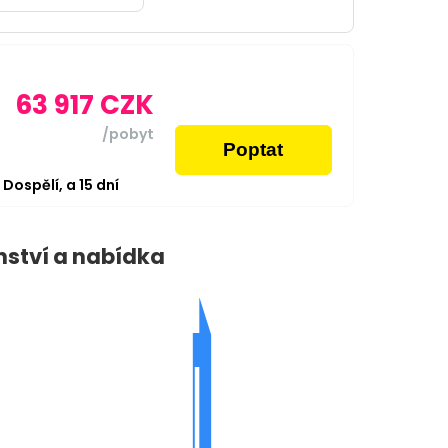
63 917
CZK
/pobyt
Poptat
2
Dospělí,
a
15
dní
nství a nabídka