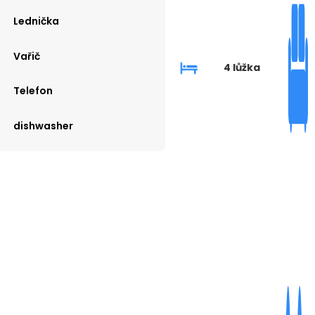
Lednička
Vařič
4 lůžka
Telefon
dishwasher