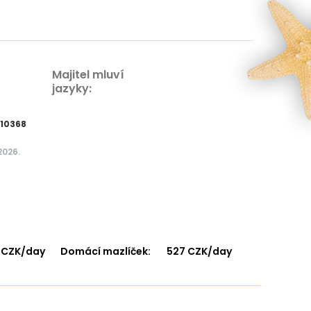
Majitel mluví
jazyky:
410368
2026.
 CZK/day
Domácí mazlíček:
527 CZK/day