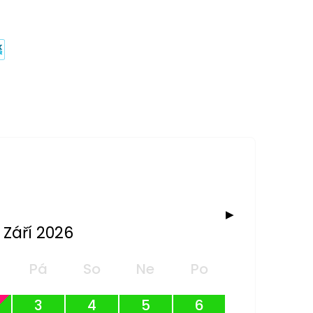
▶
Září 2026
Pá
So
Ne
Po
3
4
5
6