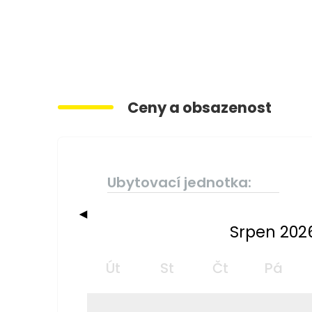
Ceny a obsazenost
Ubytovací jednotka:
◀
Srpen 202
Út
St
Čt
Pá