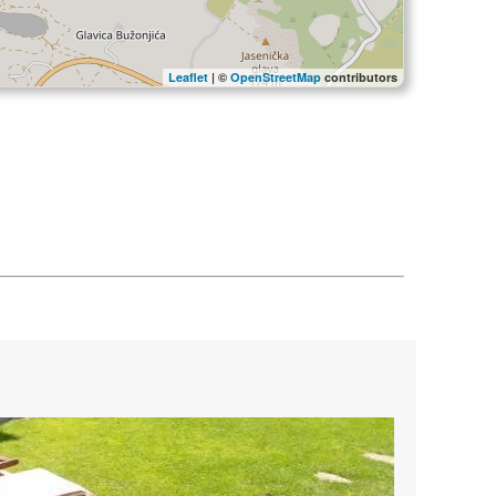
Leaflet
| ©
OpenStreetMap
contributors