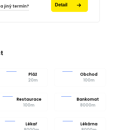
Detail
na jiný termín?
t
Pláž
Obchod
20m
100m
Restaurace
Bankomat
100m
8000m
Lékař
Lékárna
8000m
8000m