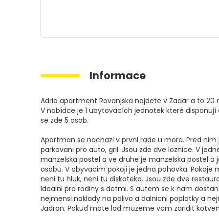
Informace
Adria apartment Rovanjska najdete v Zadar a to 20
V nabídce je 1 ubytovacích jednotek které disponují
se zde 5 osob.
Apartman se nachazi v prvni rade u more. Pred nim je 
parkovani pro auto, gril. Jsou zde dve loznice. V jedne
manzelska postel a ve druhe je manzelska postel a j
osobu. V obyvacim pokoji je jedna pohovka. Pokoje m
neni tu hluk, neni tu diskoteka. Jsou zde dve restau
Idealni pro rodiny s detmi. S autem se k nam dosta
nejmensi naklady na palivo a dalnicni poplatky a nej
Jadran. Pokud mate lod muzeme vam zaridit kotven