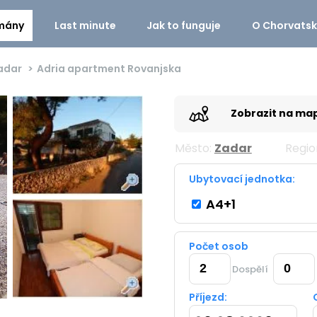
mány
Last minute
Jak to funguje
O Chorvats
adar
Adria apartment Rovanjska
Zobrazit na ma
Město:
Zadar
Regio
Ubytovací jednotka:
A4+1
Počet osob
Dospělí
Příjezd: