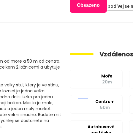
Obsazeno
podívej se 
Vzdálenos
 m od more a 50 m od centra.
 celkem 2 ložnicemi a ubytuje
Moře
20m
velky stul, ktery je ve stinu,
 loznici je jedna velka
edno dalsi luzko pro jednu
Centrum
aji balkon. Mesto je male,
50m
race a jeden maly market.
nete velmi snadno. Budete mit
rychleji se dostanete na
i.
Autobusová
zastávka