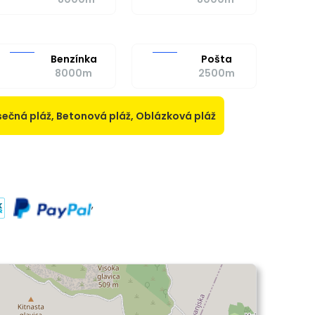
Benzínka
Pošta
8000m
2500m
sečná pláž, Betonová pláž, Oblázková pláž
,