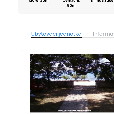
Moře: 20m
Centrum:
Klimatizace
50m
Ubytovací jednotka
Informa