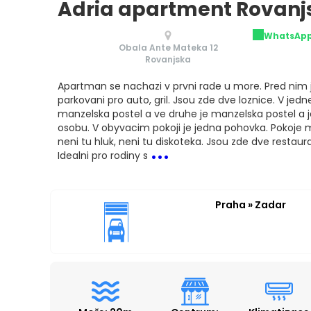
Adria apartment Rovanj
WhatsAp
Obala Ante Mateka 12
Rovanjska
Apartman se nachazi v prvni rade u more. Pred nim je 
parkovani pro auto, gril. Jsou zde dve loznice. V jedne
manzelska postel a ve druhe je manzelska postel a j
osobu. V obyvacim pokoji je jedna pohovka. Pokoje m
...
neni tu hluk, neni tu diskoteka. Jsou zde dve restau
Idealni pro rodiny s
Praha » Zadar