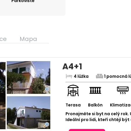
Parkoviště
ce
Mapa
A4+1
4 lůžka
1 pomocná l
Terasa
Balkón
Klimatiza
Pronajměte si byt na celý rok. 
Ideální pro lidi, kteří chtějí být