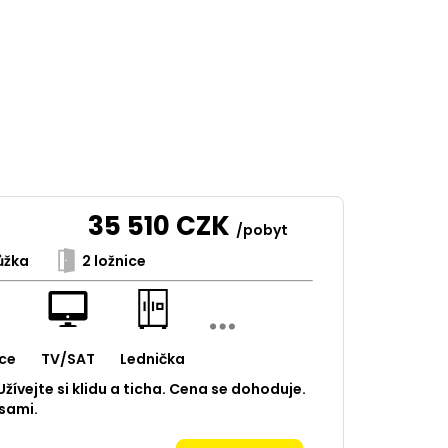
35 510
CZK
/pobyt
ůžka
2 ložnice
ce
TV/SAT
Lednička
Užívejte si klidu a ticha. Cena se dohoduje.
 sami.