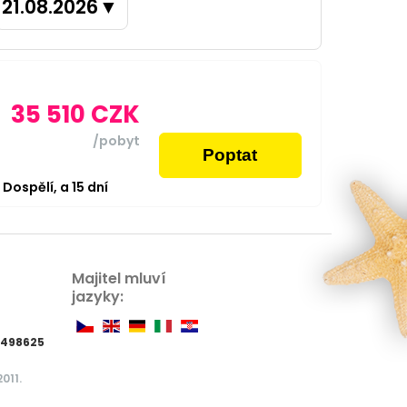
21.08.2026
▼
35 510
CZK
/pobyt
Poptat
2
Dospělí,
a
15
dní
Majitel mluví
jazyky:
7498625
011.