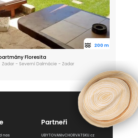
200 m
partmány Floresita
Zadar - Severní Dalmácie - Zadar
e
Partneři
d nas
UBYTOVANIvCHORVATSKU.cz