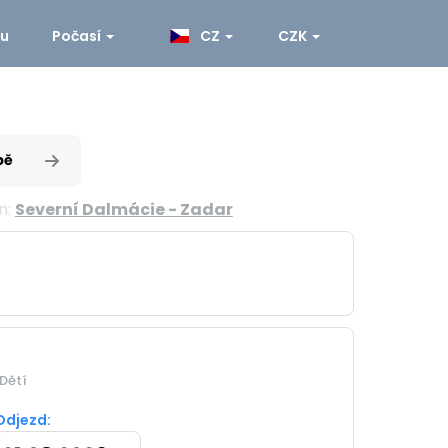
ku
Počasí
CZ
CZK
pě
n:
Severní Dalmácie - Zadar
Dětí
Odjezd: