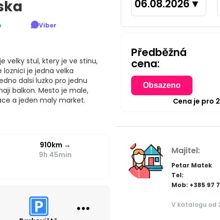
06.08.2026
▼
ska
p
Viber
Předběžná
velky stul, ktery je ve stinu,
cena:
 loznici je jedna velka
edno dalsi luzko pro jednu
Obsazeno
aji balkon. Mesto je male,
race a jeden maly market.
Cena je pro
910km
→
Majitel:
9h 45min
Petar Matek
Tel:
Mob: +385 97 
V katalogu od 2