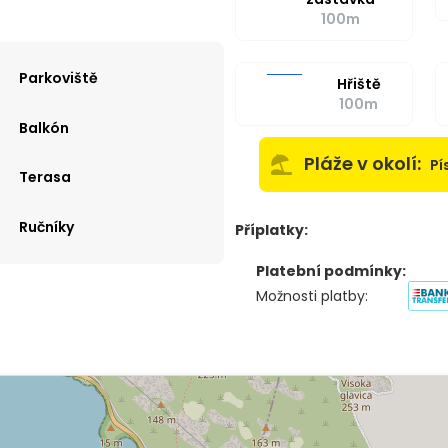
100m
Parkoviště
Hřiště
100m
Balkón
Pláže v okolí:
Pí
Terasa
Ručníky
Příplatky:
Platební podmínky:
Možnosti platby: