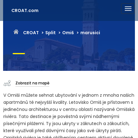
CROAT.com
CROAT
Split
Omiš
marusici
Zobrazit na mapě
V Omiši můžete sehnat ubytování v jednom z mnoha našich
apartmánů té nejvyšší kvality. Letovisko Omiš je přístavem s
jedinečnou architekturou v centru oblasti nazývané Omišská
riviéra. Tato destinace je pověstná svými nádhernými
písečnými plážemi. Ty jsou ukryty v zákrutech a zákoutích,
které využívali před dávnými časy jako své úkryty piráti.
Omišská riviéra je také oblíbeným centrem aktivní dovolené