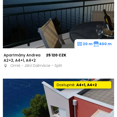
20 m
400 m
Apartmány Andrea
25 120 CZK
A2+2, A4+1, A4+2
Omiš - Jižní Dalmácie - Split
Dostupné:
A4+1, A4+2