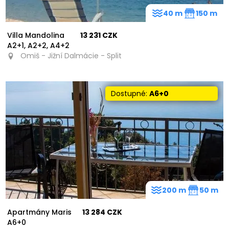
40 m
150 m
Villa Mandolina
13 231 CZK
A2+1, A2+2, A4+2
Omiš - Jižní Dalmácie - Split
Dostupné:
A6+0
200 m
50 m
Apartmány Maris
13 284 CZK
A6+0