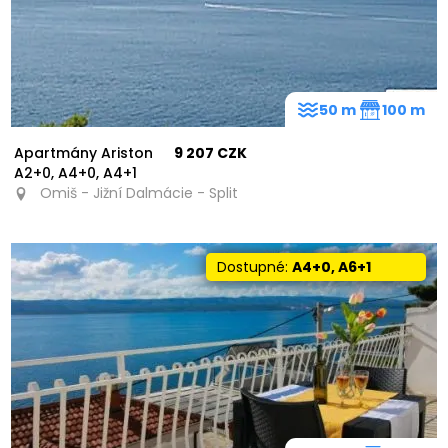
50 m
100 m
Apartmány Ariston
9 207 CZK
A2+0, A4+0, A4+1
Omiš - Jižní Dalmácie - Split
Dostupné:
A4+0, A6+1