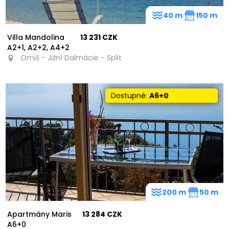
40 m
150 m
Villa Mandolina
13 231 CZK
A2+1, A2+2, A4+2
Omiš - Jižní Dalmácie - Split
Dostupné:
A6+0
200 m
50 m
Apartmány Maris
13 284 CZK
A6+0