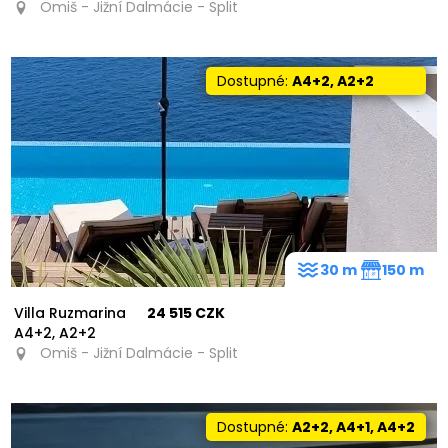
Omiš - Jižní Dalmácie - Split
Dostupné:
A4+2, A2+2
30 m
150 m
Villa Ruzmarina
24 515 CZK
A4+2, A2+2
Omiš - Jižní Dalmácie - Split
Dostupné:
A2+2, A4+1, A4+2