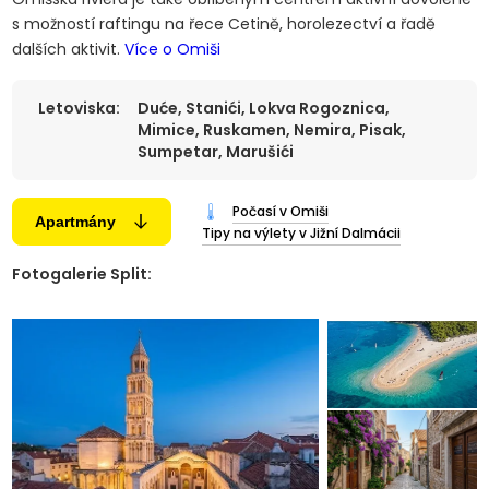
s možností raftingu na řece Cetině, horolezectví a řadě
dalších aktivit.
Více o Omiši
Letoviska:
Duće, Stanići, Lokva Rogoznica,
Mimice, Ruskamen, Nemira, Pisak,
Sumpetar, Marušići
Počasí v Omiši
Apartmány
Tipy na výlety v Jižní Dalmácii
Fotogalerie Split: