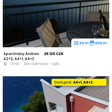
20 m
400 m
Apartmány Andrea
25 120 CZK
A2+2, A4+1, A4+2
Omiš - Jižní Dalmácie - Split
Dostupné:
A4+1, A4+2