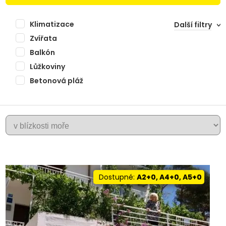
Klimatizace
Další filtry
Zvířata
Balkón
Lůžkoviny
Betonová pláž
+
MARUSICI
−
Dostupné:
A2+0, A4+0, A5+0