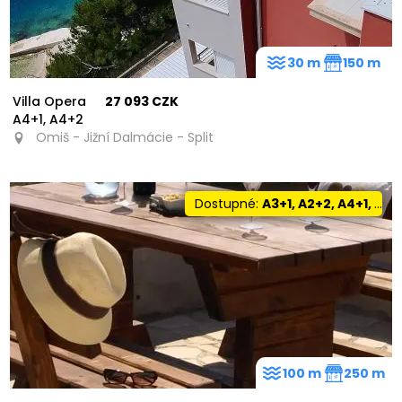
30 m
150 m
Villa Opera
27 093 CZK
A4+1, A4+2
Omiš - Jižní Dalmácie - Split
Dostupné:
A3+1, A2+2, A4+1, A5+0
100 m
250 m