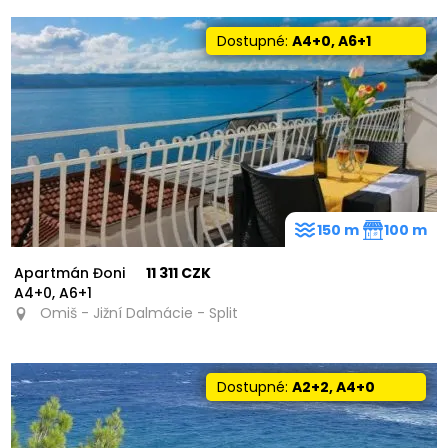
Dostupné:
A4+0, A6+1
150 m
100 m
Apartmán Đoni
11 311 CZK
A4+0, A6+1
Omiš - Jižní Dalmácie - Split
Dostupné:
A2+2, A4+0