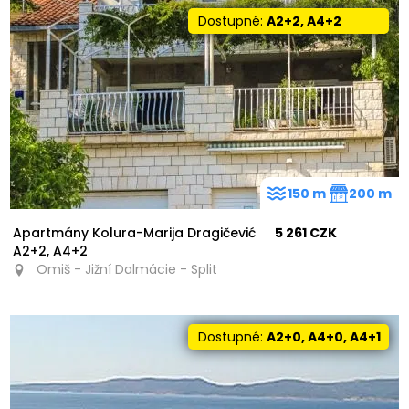
Dostupné:
A2+2, A4+2
150 m
200 m
Apartmány Kolura-Marija Dragičević
5 261 CZK
A2+2, A4+2
Omiš - Jižní Dalmácie - Split
Dostupné:
A2+0, A4+0, A4+1