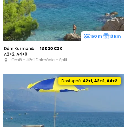
150 m
13 km
Dům Kuzmanić
13 020 CZK
A2+2, A4+0
Omiš - Jižní Dalmácie - Split
Dostupné:
A2+1, A2+2, A4+2