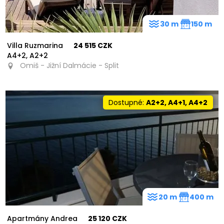
30 m
150 m
Villa Ruzmarina
24 515 CZK
A4+2, A2+2
Omiš - Jižní Dalmácie - Split
Dostupné:
A2+2, A4+1, A4+2
20 m
400 m
Apartmány Andrea
25 120 CZK