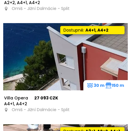
A2+2, A4+1, A4+2
Omiš - Jižní Dalmácie - Split
Dostupné:
A4+1, A4+2
11
30 m
150 m
Villa Opera
27 093 CZK
A4+1, A4+2
Omiš - Jižní Dalmácie - Split