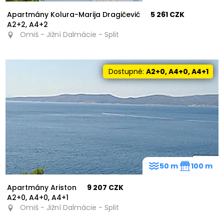
Apartmány Kolura-Marija Dragičević
5 261 CZK
A2+2, A4+2
Omiš - Jižní Dalmácie - Split
Dostupné:
A2+0, A4+0, A4+1
50 m
100 m
Apartmány Ariston
9 207 CZK
A2+0, A4+0, A4+1
Omiš - Jižní Dalmácie - Split