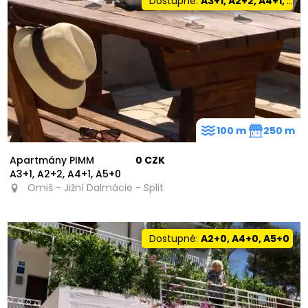
Dostupné:
A3+1, A2+2, A4+1, A5+0
100 m
250 m
Apartmány PIMM
0 CZK
A3+1, A2+2, A4+1, A5+0
Omiš - Jižní Dalmácie - Split
Dostupné:
A2+0, A4+0, A5+0