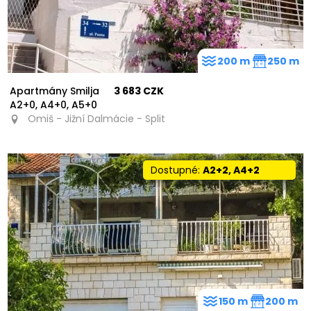
200 m
250 m
Apartmány Smilja
3 683 CZK
A2+0, A4+0, A5+0
Omiš - Jižní Dalmácie - Split
Dostupné:
A2+2, A4+2
150 m
200 m