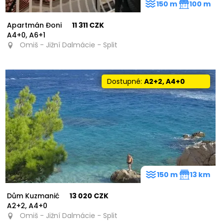
150 m
100 m
Apartmán Đoni
11 311 CZK
A4+0, A6+1
Omiš - Jižní Dalmácie - Split
Dostupné:
A2+2, A4+0
150 m
13 km
Dům Kuzmanić
13 020 CZK
A2+2, A4+0
Omiš - Jižní Dalmácie - Split