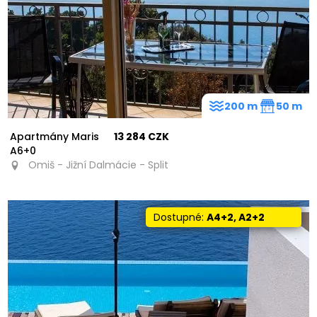
200 m
50 m
Apartmány Maris
13 284 CZK
A6+0
Omiš - Jižní Dalmácie - Split
Dostupné:
A4+2, A2+2