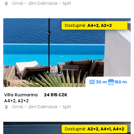
Omiš - Jižní Dalmácie - Split
Dostupné:
A4+2, A2+2
30 m
150 m
Villa Ruzmarina
24 515 CZK
A4+2, A2+2
Omiš - Jižní Dalmácie - Split
Dostupné:
A2+2, A4+1, A4+2