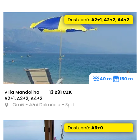
Dostupné:
A2+1, A2+2, A4+2
40 m
150 m
Villa Mandolina
13 231 CZK
A2+1, A2+2, A4+2
Omiš - Jižní Dalmácie - Split
Dostupné:
A6+0