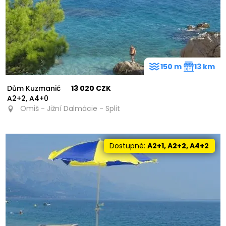
150 m
13 km
Dům Kuzmanić
13 020 CZK
A2+2, A4+0
Omiš - Jižní Dalmácie - Split
Dostupné:
A2+1, A2+2, A4+2