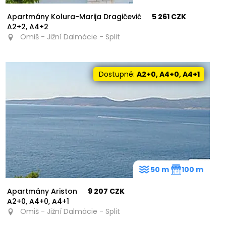
Apartmány Kolura-Marija Dragičević
5 261 CZK
A2+2, A4+2
Omiš - Jižní Dalmácie - Split
Dostupné:
A2+0, A4+0, A4+1
50 m
100 m
Apartmány Ariston
9 207 CZK
A2+0, A4+0, A4+1
Omiš - Jižní Dalmácie - Split