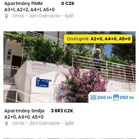
Apartmány PIMM
0 CZK
A3+1, A2+2, A4+1, A5+0
Omiš - Jižní Dalmácie - Split
Dostupné:
A2+0, A4+0, A5+0
200 m
250 m
Apartmány Smilja
3 683 CZK
A2+0, A4+0, A5+0
Omiš - Jižní Dalmácie - Split