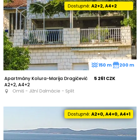
Dostupné:
A2+2, A4+2
150 m
200 m
Apartmány Kolura-Marija Dragičević
5 261 CZK
A2+2, A4+2
Omiš - Jižní Dalmácie - Split
Dostupné:
A2+0, A4+0, A4+1