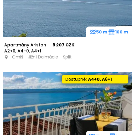
50 m
100 m
Apartmány Ariston
9 207 CZK
A2+0, A4+0, A4+1
Omiš - Jižní Dalmácie - Split
Dostupné:
A4+0, A6+1