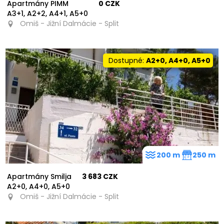
Apartmány PIMM
0 CZK
A3+1, A2+2, A4+1, A5+0
Omiš - Jižní Dalmácie - Split
Dostupné:
A2+0, A4+0, A5+0
200 m
250 m
Apartmány Smilja
3 683 CZK
A2+0, A4+0, A5+0
Omiš - Jižní Dalmácie - Split