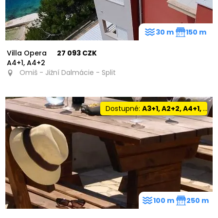
30 m
150 m
Villa Opera
27 093 CZK
A4+1, A4+2
Omiš - Jižní Dalmácie - Split
Dostupné:
A3+1, A2+2, A4+1, A5+0
100 m
250 m