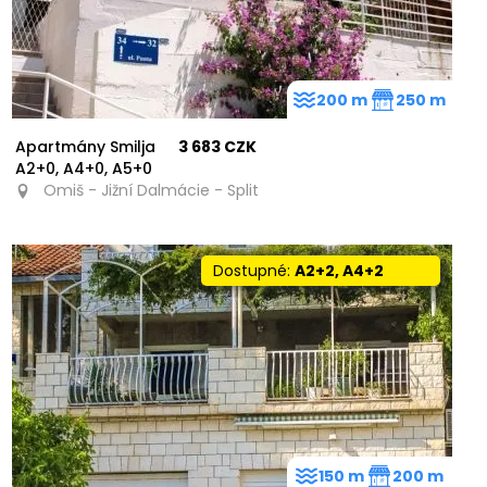
200 m
250 m
Apartmány Smilja
3 683 CZK
A2+0, A4+0, A5+0
Omiš - Jižní Dalmácie - Split
Dostupné:
A2+2, A4+2
150 m
200 m