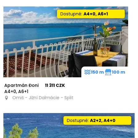
Dostupné:
A4+0, A6+1
150 m
100 m
Apartmán Đoni
11 311 CZK
A4+0, A6+1
Omiš - Jižní Dalmácie - Split
Dostupné:
A2+2, A4+0