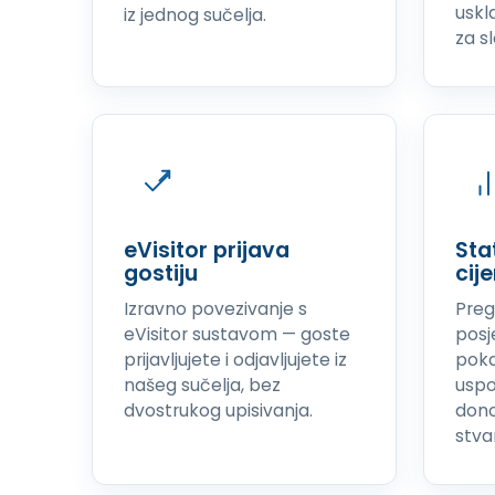
uskl
iz jednog sučelja.
za s
eVisitor prijava
Sta
gostiju
cij
Izravno povezivanje s
Preg
eVisitor sustavom — goste
posj
prijavljujete i odjavljujete iz
poka
našeg sučelja, bez
uspo
dvostrukog upisivanja.
dono
stva