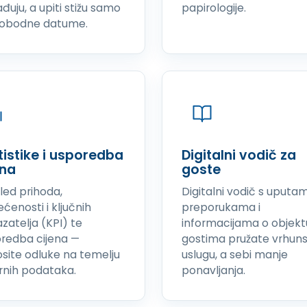
ađuju, a upiti stižu samo
papirologije.
lobodne datume.
tistike i usporedba
Digitalni vodič za
ena
goste
led prihoda,
Digitalni vodič s uputa
ećenosti i ključnih
preporukama i
zatelja (KPI) te
informacijama o objekt
redba cijena —
gostima pružate vrhun
site odluke na temelju
uslugu, a sebi manje
rnih podataka.
ponavljanja.