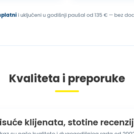
splatni
i uključeni u godišnji paušal od 135 € — bez d
Kvaliteta i preporuke
isuće klijenata, stotine recenzi
kaz su naše kvalitete i dugogodišnjeg rada od 2002.