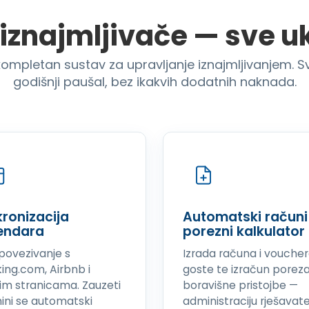
a iznajmljivače — sve u
ompletan sustav za upravljanje iznajmljivanjem. Svi 
godišnji paušal, bez ikakvih dodatnih naknada.
kronizacija
Automatski računi 
endara
porezni kalkulator
 povezivanje s
Izrada računa i voucher
ing.com, Airbnb i
goste te izračun poreza
im stranicama. Zauzeti
boravišne pristojbe —
ini se automatski
administraciju rješavat