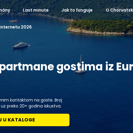
mány
Last minute
Jak to funguje
O Chorvats
internetu 2026
partmane gostima iz Eur
nim kontaktom na goste. Broj
e uz preko 20+ godina iskustva.
J U KATALOGE