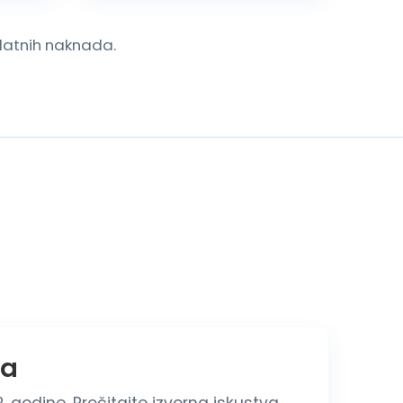
odatnih naknada.
ja
 godine. Pročitajte izvorna iskustva