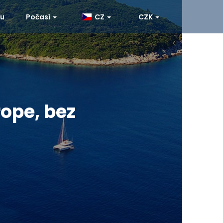
ku
Počasí
CZ
CZK
ope, bez