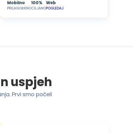
Mobilno
100%
Web
PRILAGOĐENO
CILJANO
POGLEDAJ
an uspjeh
anja. Prvi smo počeli