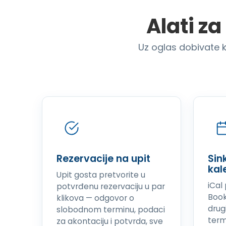
Alati z
Uz oglas dobivate k
Rezervacije na upit
Sin
kal
Upit gosta pretvorite u
iCal
potvrđenu rezervaciju u par
Book
klikova — odgovor o
drug
slobodnom terminu, podaci
term
za akontaciju i potvrda, sve