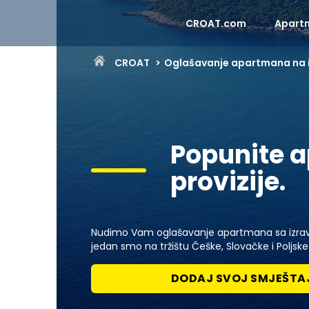
CROAT.com
Apart
CROAT
Oglašavanje apartmana na 
Popunite a
provizije.
Nudimo Vam oglašavanje apartmana sa izrav
jedan smo na tržištu Češke, Slovačke i Poljsk
DODAJ SVOJ SMJEŠTA