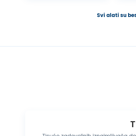
Svi alati su be
T
Tisuće zadovoljnih iznajmljivača do