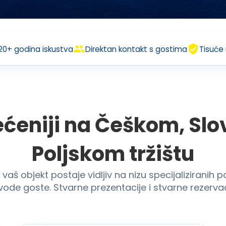
20+ godina iskustva
Direktan kontakt s gostima
Tisuće
ćeniji na Češkom, Sl
Poljskom tržištu
š objekt postaje vidljiv na nizu specijaliziranih por
ode goste. Stvarne prezentacije i stvarne rezervac