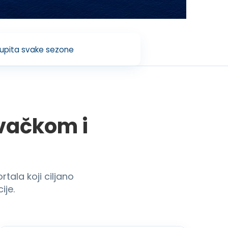
 upita svake sezone
ovačkom i
tala koji ciljano
ije.