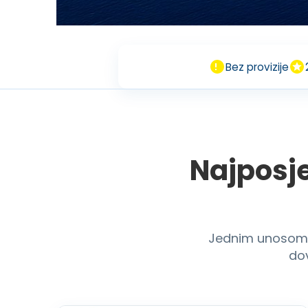
Bez provizije
Najposje
Jednim unosom va
dov