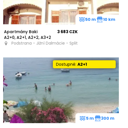
50 m
10 km
Apartmány Baki
3 683 CZK
A2+0, A2+1, A2+2, A3+2
Podstrana - Jižní Dalmácie - Split
Dostupné:
A2+1
5 m
300 m