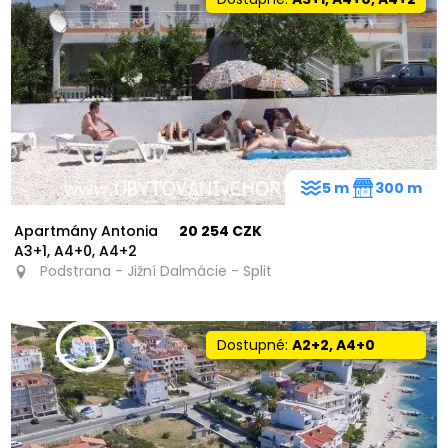
50
5 m
300 m
Apartmány Antonia
20 254 CZK
A3+1, A4+0, A4+2
Podstrana - Jižní Dalmácie - Split
Dostupné:
A2+2, A4+0