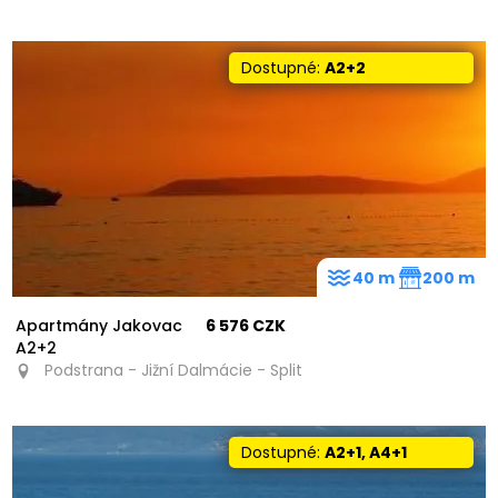
Dostupné:
A2+2
40 m
200 m
Apartmány Jakovac
6 576 CZK
A2+2
Podstrana - Jižní Dalmácie - Split
Dostupné:
A2+1, A4+1