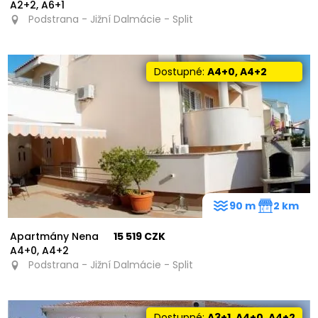
A2+2, A6+1
Podstrana - Jižní Dalmácie - Split
Dostupné:
A4+0, A4+2
90 m
2 km
Apartmány Nena
15 519 CZK
A4+0, A4+2
Podstrana - Jižní Dalmácie - Split
Dostupné:
A3+1, A4+0, A4+2