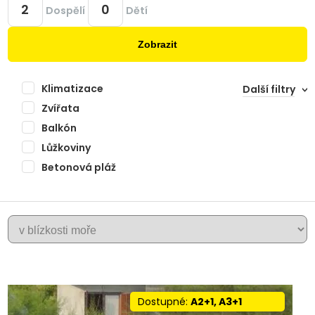
Dospělí
Dětí
Zobrazit
Klimatizace
Další filtry
Zvířata
Balkón
Lůžkoviny
Betonová pláž
+
PODSTRANA
−
Dostupné:
A2+1, A3+1