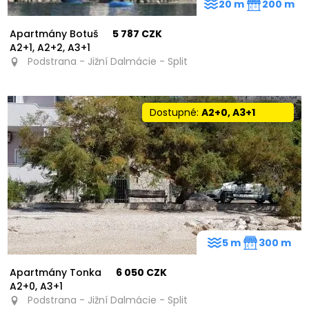
20 m
200 m
Apartmány Botuš
5 787 CZK
A2+1, A2+2, A3+1
Podstrana - Jižní Dalmácie - Split
Dostupné:
A2+0, A3+1
5 m
300 m
Apartmány Tonka
6 050 CZK
A2+0, A3+1
Podstrana - Jižní Dalmácie - Split