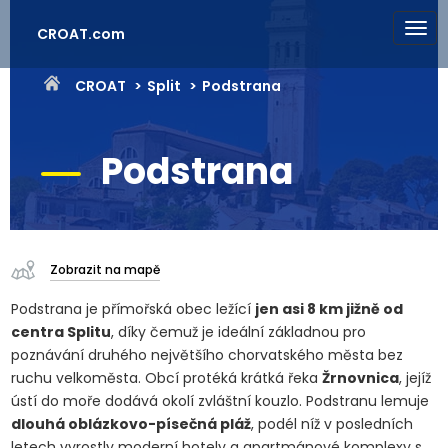
CROAT.com
CROAT
Split
Podstrana
Podstrana
Zobrazit na mapě
Podstrana je přímořská obec ležící
jen asi 8 km jižně od
centra Splitu
, díky čemuž je ideální základnou pro
poznávání druhého největšího chorvatského města bez
ruchu velkoměsta. Obcí protéká krátká řeka
Žrnovnica
, jejíž
ústí do moře dodává okolí zvláštní kouzlo. Podstranu lemuje
dlouhá oblázkovo-písečná pláž
, podél níž v posledních
letech vyrostly moderní hotely a apartmánové komplexy s