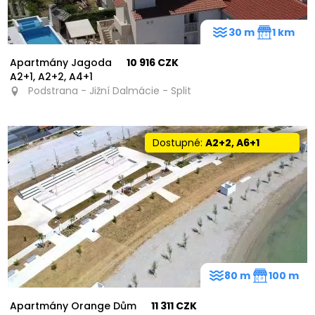
30 m
1 km
Apartmány Jagoda
10 916 CZK
A2+1, A2+2, A4+1
Podstrana - Jižní Dalmácie - Split
Dostupné:
A2+2, A6+1
80 m
100 m
Apartmány Orange Dům
11 311 CZK