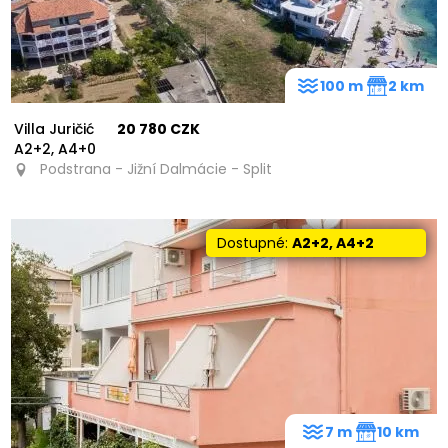
100 m
2 km
Villa Juričić
20 780 CZK
A2+2, A4+0
Podstrana - Jižní Dalmácie - Split
Dostupné:
A2+2, A4+2
7 m
10 km