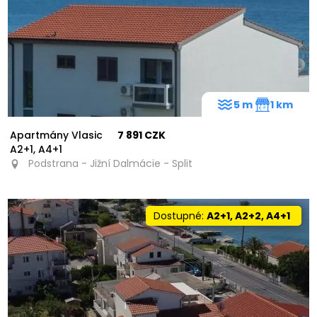
5 m
1 km
Apartmány Vlasic
7 891 CZK
A2+1, A4+1
Podstrana - Jižní Dalmácie - Split
Dostupné:
A2+1, A2+2, A4+1