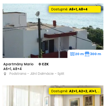
Dostupné:
A6+1, A8+4
20 m
300 m
Apartmány Mario
0 CZK
A6+1, A8+4
Podstrana - Jižní Dalmácie - Split
Dostupné:
A2+1, A2+2, A1+1, A2+0, A6+1