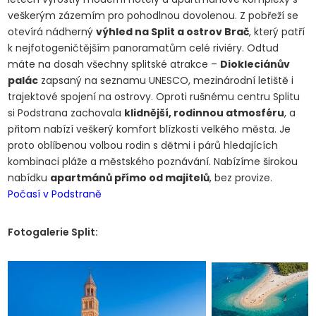
veškerým zázemím pro pohodlnou dovolenou. Z pobřeží se
otevírá nádherný
výhled na Split a ostrov Brač
, který patří
k nejfotogeničtějším panoramatům celé riviéry. Odtud
máte na dosah všechny splitské atrakce –
Diokleciánův
palác
zapsaný na seznamu UNESCO, mezinárodní letiště i
trajektové spojení na ostrovy. Oproti rušnému centru Splitu
si Podstrana zachovala
klidnější, rodinnou atmosféru
, a
přitom nabízí veškerý komfort blízkosti velkého města. Je
proto oblíbenou volbou rodin s dětmi i párů hledajících
kombinaci pláže a městského poznávání. Nabízíme širokou
nabídku
apartmánů přímo od majitelů
, bez provize.
Počasí v Podstraně
Fotogalerie Split: