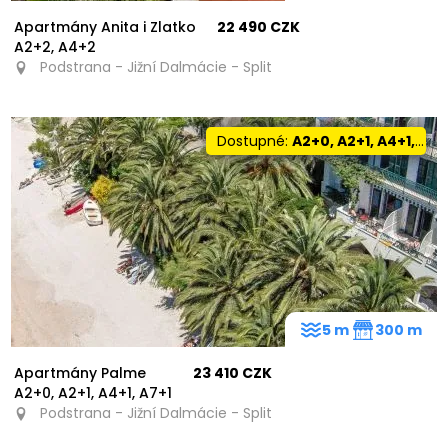
Apartmány Anita i Zlatko
22 490 CZK
A2+2, A4+2
Podstrana - Jižní Dalmácie - Split
Dostupné:
A2+0, A2+1, A4+1, A7+1
5 m
300 m
Apartmány Palme
23 410 CZK
A2+0, A2+1, A4+1, A7+1
Podstrana - Jižní Dalmácie - Split