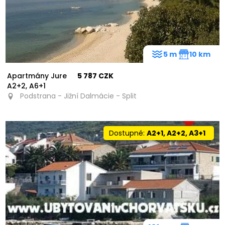
5 m
10 km
Apartmány Jure
5 787 CZK
A2+2, A6+1
Podstrana - Jižní Dalmácie - Split
Dostupné:
A2+1, A2+2, A3+1