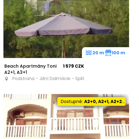
20 m
100 m
Beach Apartmány Toni
1 579 CZK
A2+1, A3+1
Podstrana - Jižní Dalmácie - Split
Dostupné:
A2+0, A2+1, A2+2, A3+2