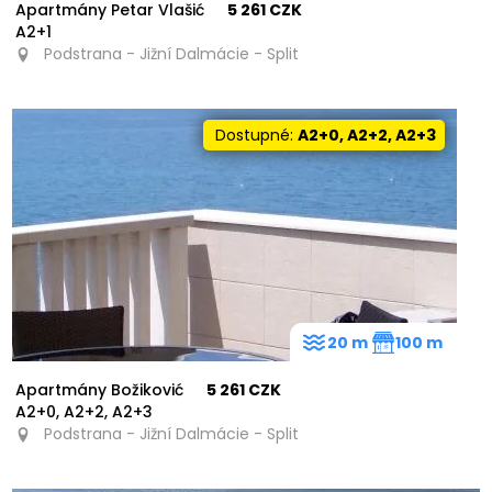
Apartmány Petar Vlašić
5 261 CZK
A2+1
Podstrana - Jižní Dalmácie - Split
Dostupné:
A2+0, A2+2, A2+3
20 m
100 m
Apartmány Božiković
5 261 CZK
A2+0, A2+2, A2+3
Podstrana - Jižní Dalmácie - Split