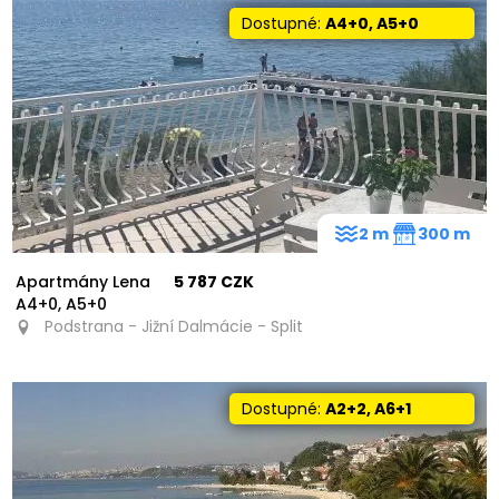
Dostupné:
A4+0, A5+0
2 m
300 m
Apartmány Lena
5 787 CZK
A4+0, A5+0
Podstrana - Jižní Dalmácie - Split
Dostupné:
A2+2, A6+1