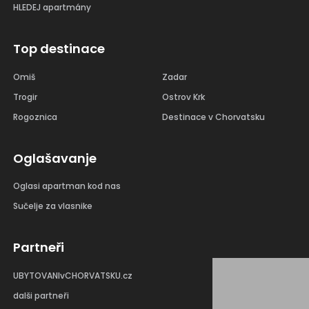
HLEDEJ apartmány
Top destinace
Omiš
Zadar
Trogir
Ostrov Krk
Rogoznica
Destinace v Chorvatsku
Oglašavanje
Oglasi apartman kod nas
Sučelje za vlasnike
Partneři
UBYTOVANIvCHORVATSKU.cz
dalši partneři