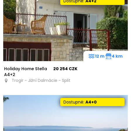
Dostupné:
A4+2
12 m
4 km
Holiday Home Stella
20 254 CZK
A4+2
Trogir - Jižní Dalmácie - Split
Dostupné:
A4+0