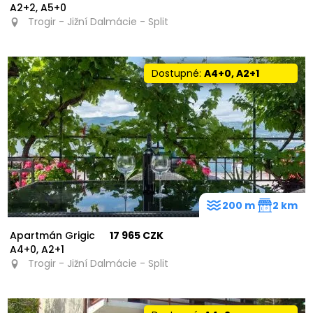
A2+2, A5+0
Trogir - Jižní Dalmácie - Split
Dostupné:
A4+0, A2+1
200 m
2 km
Apartmán Grigic
17 965 CZK
A4+0, A2+1
Trogir - Jižní Dalmácie - Split