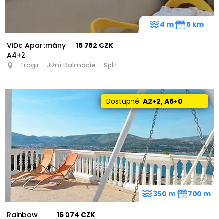
4 m
5 km
ViDa Apartmány
15 782 CZK
A4+2
Trogir - Jižní Dalmácie - Split
Dostupné:
A2+2, A5+0
350 m
700 m
Rainbow
16 074 CZK