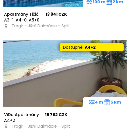
100 m
2 km
Apartmány Tičić
13 941 CZK
A3+1, A4+0, A5+0
Trogir - Jižní Dalmácie - Split
Dostupné:
A4+2
4 m
5 km
ViDa Apartmány
15 782 CZK
A4+2
Trogir - Jižní Dalmácie - Split