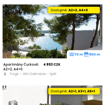
Dostupné:
A2+2, A4+0
74
70 m
900 m
Apartmány Ćurković
4 893 CZK
A2+2, A4+0
Trogir - Jižní Dalmácie - Split
Dostupné:
A2+1, A3+1, A5+1