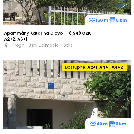
150 m
5 km
Apartmány Katarina Čiovo
8 549 CZK
A2+2, A6+1
Trogir - Jižní Dalmácie - Split
Dostupné:
A2+1, A4+1, A4+2
40 m
5 km