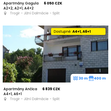
Apartmány Gagula
6 050 CZK
A2+2, A2+1, A4+2
Trogir - Jižní Dalmácie - Split
Dostupné:
A4+1, A6+1
30 m
400 m
Apartmány Ančica
6 839 CZK
A4+1, A6+1
Trogir - Jižní Dalmácie - Split