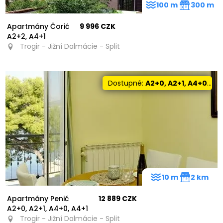
100 m
300 m
Apartmány Čorić
9 996 CZK
A2+2, A4+1
Trogir - Jižní Dalmácie - Split
Dostupné:
A2+0, A2+1, A4+0, A4+1
10 m
2 km
Apartmány Penić
12 889 CZK
A2+0, A2+1, A4+0, A4+1
Trogir - Jižní Dalmácie - Split