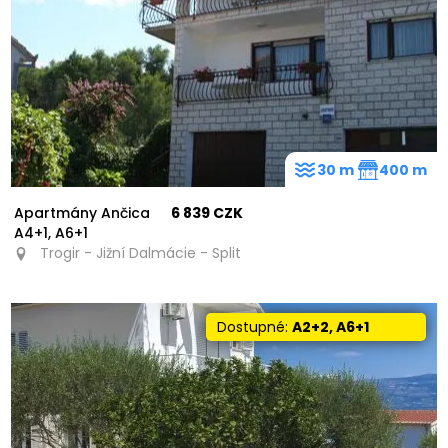
30 m
400 m
Apartmány Ančica
6 839 CZK
A4+1, A6+1
Trogir - Jižní Dalmácie - Split
Dostupné:
A2+2, A6+1