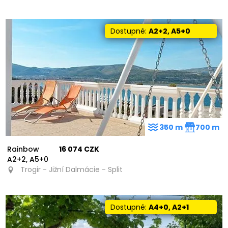
Dostupné:
A2+2, A5+0
350 m
700 m
Rainbow
16 074 CZK
A2+2, A5+0
Trogir - Jižní Dalmácie - Split
Dostupné:
A4+0, A2+1