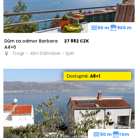
50 m
900 m
Dům za odmor Barbara
27 882 CZK
A4+0
Trogir - Jižní Dalmácie - Split
Dostupné:
A8+1
50 m
1 km