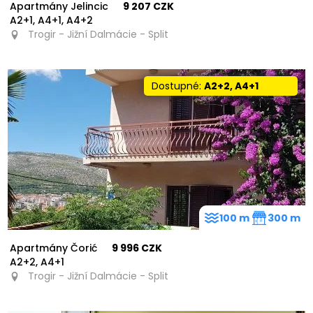
Apartmány Jelincic
9 207 CZK
A2+1, A4+1, A4+2
Trogir - Jižní Dalmácie - Split
Dostupné:
A2+2, A4+1
100 m
300 m
Apartmány Čorić
9 996 CZK
A2+2, A4+1
Trogir - Jižní Dalmácie - Split