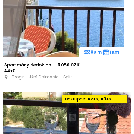
80 m
1 km
Apartmány Nedoklan
6 050 CZK
A4+0
Trogir - Jižní Dalmácie - Split
Dostupné:
A2+2, A3+2