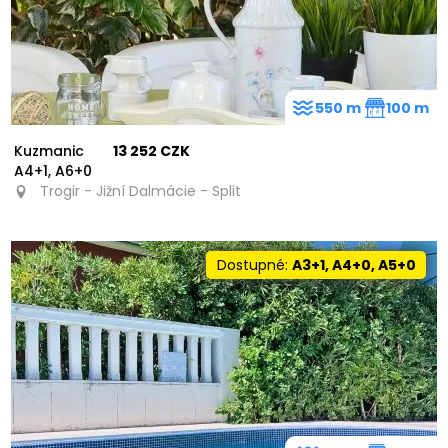
550 m
100 m
Kuzmanic
13 252 CZK
A4+1, A6+0
Trogir - Jižní Dalmácie - Split
Dostupné:
A3+1, A4+0, A5+0