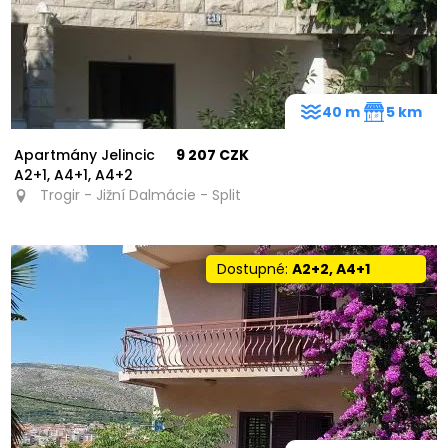
40 m
5 km
Apartmány Jelincic
9 207 CZK
A2+1, A4+1, A4+2
Trogir - Jižní Dalmácie - Split
Dostupné:
A2+2, A4+1