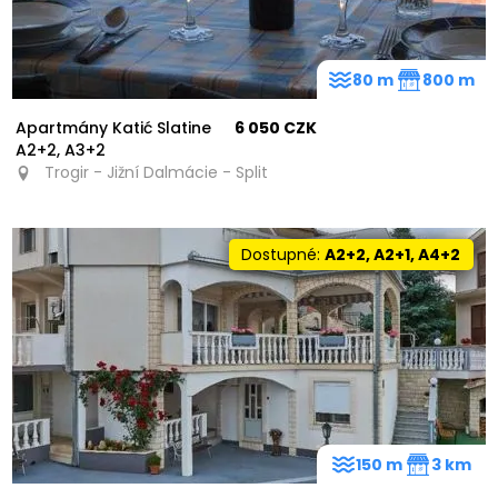
80 m
800 m
Apartmány Katić Slatine
6 050 CZK
A2+2, A3+2
Trogir - Jižní Dalmácie - Split
Dostupné:
A2+2, A2+1, A4+2
150 m
3 km