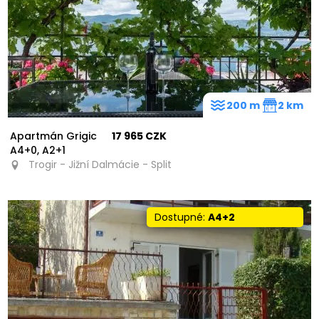
200 m
2 km
Apartmán Grigic
17 965 CZK
A4+0, A2+1
Trogir - Jižní Dalmácie - Split
Dostupné:
A4+2