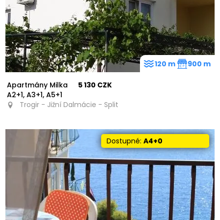
120 m
900 m
Apartmány Milka
5 130 CZK
A2+1, A3+1, A5+1
Trogir - Jižní Dalmácie - Split
Dostupné:
A4+0