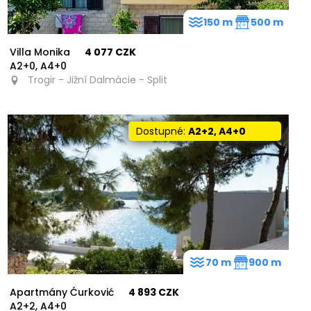
150 m
500 m
Villa Monika
4 077 CZK
A2+0, A4+0
Trogir - Jižní Dalmácie - Split
Dostupné:
A2+2, A4+0
70 m
900 m
Apartmány Ćurković
4 893 CZK
A2+2, A4+0