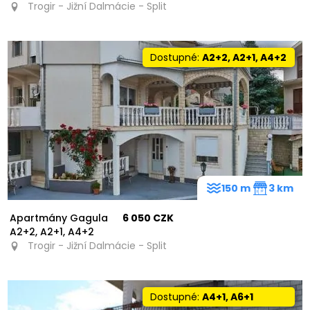
Trogir - Jižní Dalmácie - Split
Dostupné:
A2+2, A2+1, A4+2
150 m
3 km
Apartmány Gagula
6 050 CZK
A2+2, A2+1, A4+2
Trogir - Jižní Dalmácie - Split
Dostupné:
A4+1, A6+1