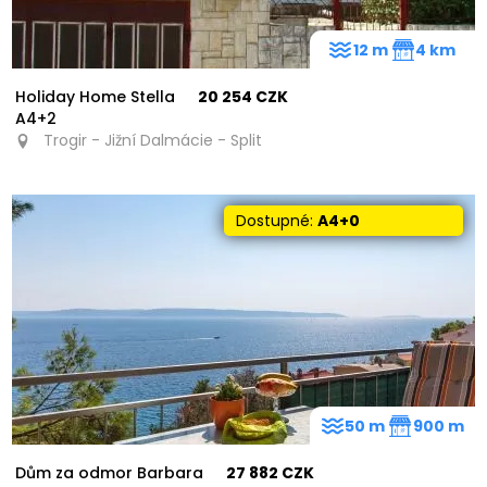
12 m
4 km
Holiday Home Stella
20 254 CZK
A4+2
Trogir - Jižní Dalmácie - Split
Dostupné:
A4+0
50 m
900 m
Dům za odmor Barbara
27 882 CZK