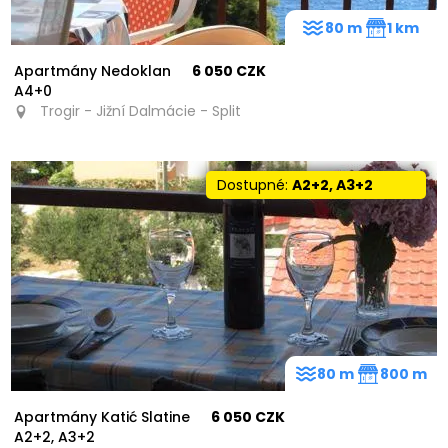
80 m
1 km
Apartmány Nedoklan
6 050 CZK
A4+0
Trogir - Jižní Dalmácie - Split
Dostupné:
A2+2, A3+2
80 m
800 m
Apartmány Katić Slatine
6 050 CZK
A2+2, A3+2