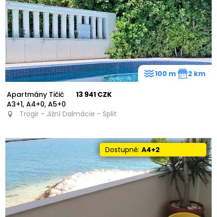
100 m
2 km
Apartmány Tičić
13 941 CZK
A3+1, A4+0, A5+0
Trogir - Jižní Dalmácie - Split
Dostupné:
A4+2