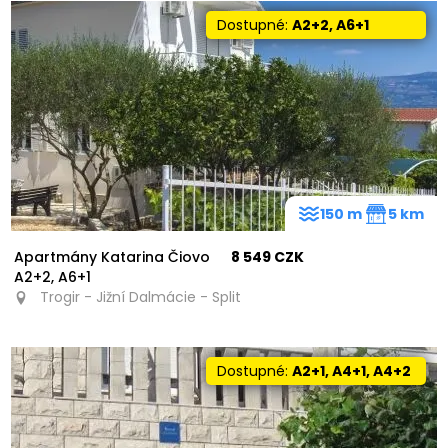
Dostupné:
A2+2, A6+1
150 m
5 km
Apartmány Katarina Čiovo
8 549 CZK
A2+2, A6+1
Trogir - Jižní Dalmácie - Split
Dostupné:
A2+1, A4+1, A4+2