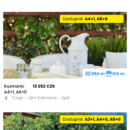
Dostupné:
A4+1, A6+0
550 m
100 m
Kuzmanic
13 252 CZK
A4+1, A6+0
Trogir - Jižní Dalmácie - Split
Dostupné:
A3+1, A4+0, A5+0