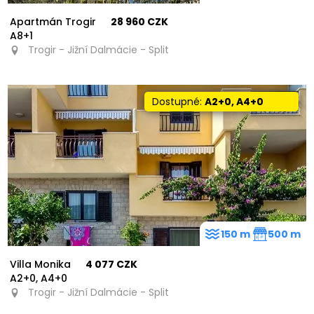
Apartmán Trogir
28 960 CZK
A8+1
Trogir - Jižní Dalmácie - Split
Dostupné:
A2+0, A4+0
150 m
500 m
Villa Monika
4 077 CZK
A2+0, A4+0
Trogir - Jižní Dalmácie - Split