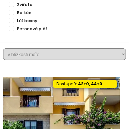
Zvířata
Balkón
Lůžkoviny
Betonová pláž
+
CIOVO
−
Dostupné:
A2+0, A4+0