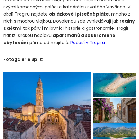
svými kamennými paláci a katedrálou svatého Vavřince. V
okolí Trogiru najdete
oblázkové i písečné pláže
, mnoho z
nich s modrou vlajkou. Dovolenou zde vyhledávají jak
rodiny
s dětmi
, tak páry i milovníci historie a gastronomie. Trogir
nabízí širokou nabídku
apartmánů a soukromého
ubytování
přímo od majitelů.
Počasí v Trogiru
Fotogalerie Split: