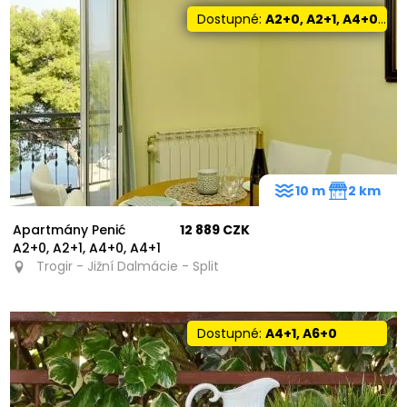
Dostupné:
A2+0, A2+1, A4+0, A4+1
10 m
2 km
Apartmány Penić
12 889 CZK
A2+0, A2+1, A4+0, A4+1
Trogir - Jižní Dalmácie - Split
Dostupné:
A4+1, A6+0