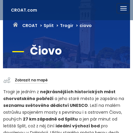
CROAT.com
CROAT
Split
Trogir
ciovo
Čiovo
Zobrazit na mapě
Trogir je jedním z
nejkrásnějších historických měst
chorvatského pobřeží
a jeho staré město je zapsáno na
seznamu světového dědictví UNESCO
. Leží na malém
ostrůvku spojeném mosty s pevninou i s ostrovem Čiovo,
pouhých
27 km západně od Splitu
a jen pár minut od
letiště Split, což z něj činí
ideální výchozí bod
pro
dovolenou v Dalmácii. Uličky starého města berou dech