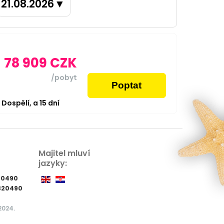
21.08.2026
▼
78 909
CZK
/pobyt
Poptat
2
Dospělí,
a
15
dní
Majitel mluví
jazyky:
20490
320490
2024.