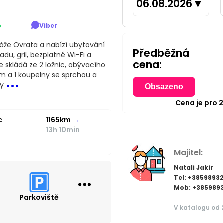
06.08.2026
▼
p
Viber
láže Ovrata a nabízí ubytování
Předběžná
du, gril, bezplatné Wi-Fi a
cena:
e skládá ze 2 ložnic, obývacího
...
m a 1 koupelny se sprchou a
ay
Obsazeno
Cena je pro
c
1165km
→
13h 10min
Majitel:
Natali Jakir
Tel: +3859893
Mob: +385989
Parkoviště
V katalogu od 