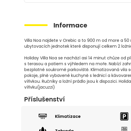
Informace
Villa Noa najdete v Orebic a to 900 m od more a 50 
ubytovacích jednotek které disponují celkem 2 ložni
Holiday Villa Noa se nachází asi 14 minut chůze od p
s terasou a patiem s výhledem na moře. Nabízí zahra
bezplatné soukromé parkoviště. Klimatizovaná vila s
pokoje, plně vybavené kuchyně s lednicí a kávovare
vířivkou. Ručníky a ložní prádlo jsou k dispozici. Holid
vířivku(jacuzzi)
Příslušenství
Klimatizace
Zahrada