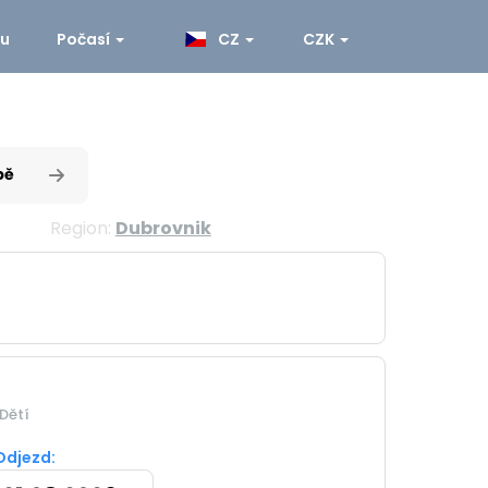
ku
Počasí
CZ
CZK
pě
Region:
Dubrovnik
Dětí
Odjezd: