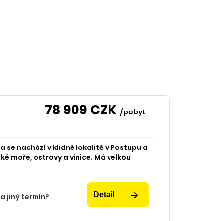
78 909
CZK
/pobyt
se nachází v klidné lokalitě v Postupu a
ké moře, ostrovy a vinice. Má velkou
Detail
na jiný termín?