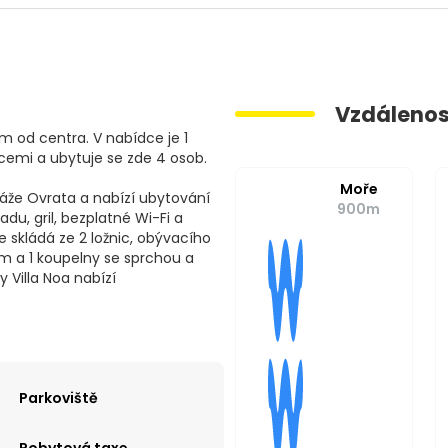
Vzdálenos
m od centra. V nabídce je 1
cemi a ubytuje se zde 4 osob.
Moře
láže Ovrata a nabízí ubytování
900m
du, gril, bezplatné Wi-Fi a
e skládá ze 2 ložnic, obývacího
m a 1 koupelny se sprchou a
ay Villa Noa nabízí
Parkoviště
Pobytová taxe