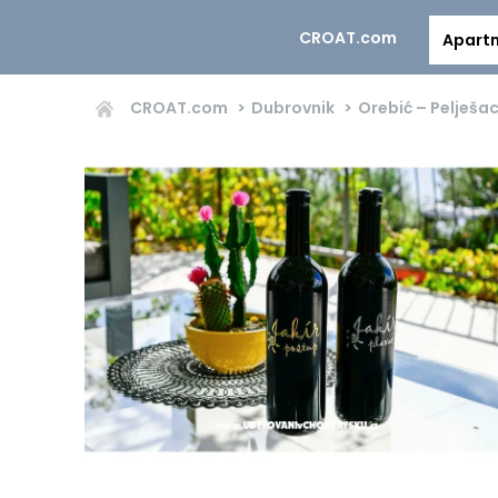
CROAT.com
Apart
CROAT.com
Dubrovnik
Orebić – Pelješa