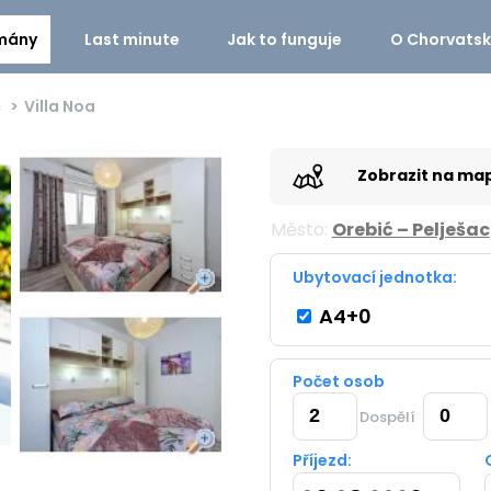
mány
Last minute
Jak to funguje
O Chorvats
c
Villa Noa
Zobrazit na ma
Město:
Orebić – Pelješac
Ubytovací jednotka:
A4+0
Počet osob
Dospělí
Příjezd: