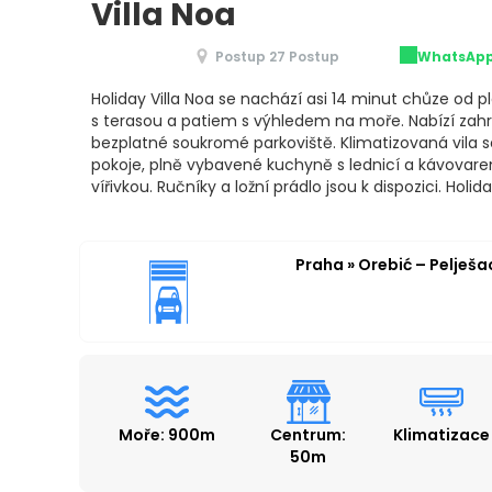
Villa Noa
Postup 27 Postup
WhatsAp
Holiday Villa Noa se nachází asi 14 minut chůze od p
s terasou a patiem s výhledem na moře. Nabízí zahra
bezplatné soukromé parkoviště. Klimatizovaná vila s
pokoje, plně vybavené kuchyně s lednicí a kávovare
vířivkou. Ručníky a ložní prádlo jsou k dispozici. Holid
Praha » Orebić – Pelješa
Moře: 900m
Centrum:
Klimatizace
50m