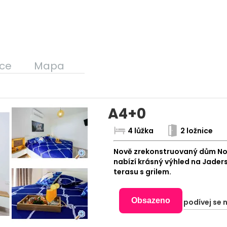
ce
Mapa
A4+0
4 lůžka
2 ložnice
Nově zrekonstruovaný dům Noa 
nabízí krásný výhled na Jaders
terasu s grilem.
Obsazeno
podívej se 