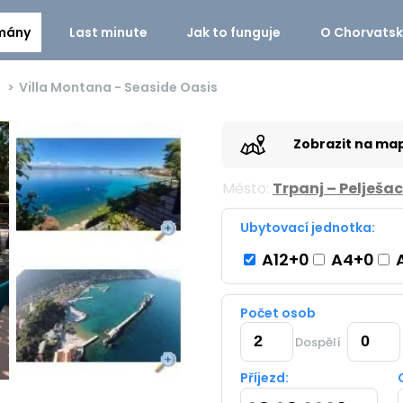
mány
Last minute
Jak to funguje
O Chorvats
Villa Montana - Seaside Oasis
Zobrazit na ma
Město:
Trpanj – Pelješac
Ubytovací jednotka:
A12+0
A4+0
Počet osob
Dospělí
Příjezd: