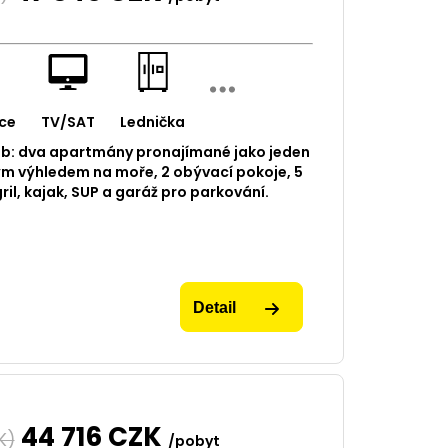
ce
TV/SAT
Lednička
ob: dva apartmány pronajímané jako jeden
ým výhledem na moře, 2 obývací pokoje, 5
gril, kajak, SUP a garáž pro parkování.
Detail
44 716
CZK
K)
/pobyt