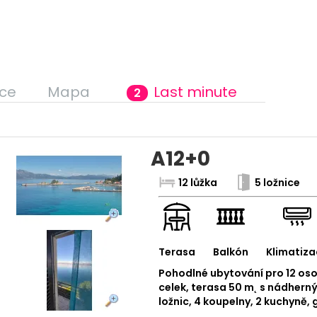
ce
Mapa
Last minute
2
A12+0
12 lůžka
5 ložnice
Terasa
Balkón
Klimatiza
Pohodlné ubytování pro 12 os
celek, terasa 50 m˛ s nádhern
ložnic, 4 koupelny, 2 kuchyně, 