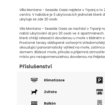
Villa Montana - Seaside Oasis najdete v Trpanj a t
centra. V nabídce je 3 ubytovacích jednotek které d
ubytuje se zde 20 osob.
Vila Montana – Seaside Oasis se nachází v Trpanji na
nabízí ubytování až pro 20 osob ve 4 apartmánech. J
které chtějí relaxační dovolenou u moře v klidném 
Prostorné terasy obklopené voňavými středomořským
okouzlující panoramatický výhled na moře, zatímco
domem. Blízkost moře, příroda a příjemná atmosféra 
místo pro nezapomenutelnou dovolenou na Pelješac
Příslušenství
Klimatizace
Zvířata
Balkón