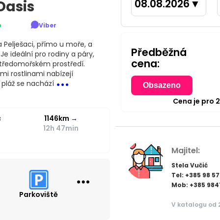
08.08.2026
▼
Oasis
p
Viber
 Pelješaci, přímo u moře, a
Předběžná
e ideální pro rodiny a páry,
cena:
středomořském prostředí.
...
i rostlinami nabízejí
 pláž se nachází
Obsazeno
Cena je pro
c
1146km
→
12h 47min
Majitel:
Stela Vučić
Tel: +385 98 57
Mob: +385 984
Parkoviště
V katalogu od 