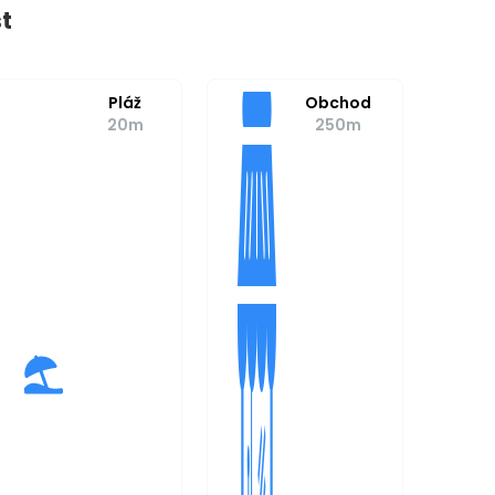
t
Pláž
Obchod
20m
250m