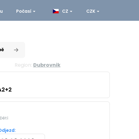
ku
Počasí
CZ
CZK
pě
Region:
Dubrovnik
A2+2
Dětí
Odjezd: