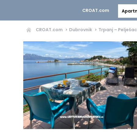
CROAT.com
Apart
CROAT.com
Dubrovnik
Trpanj – Pelješac