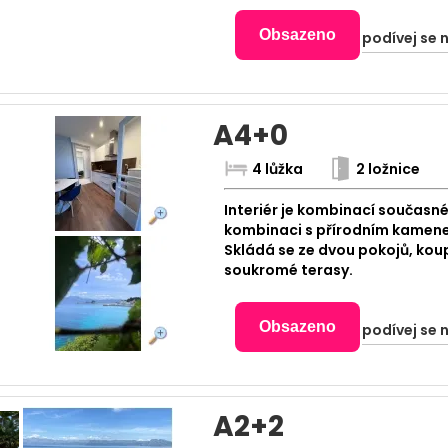
Obsazeno
podívej se 
A4+0
4 lůžka
2 ložnice
Interiér je kombinací současné
kombinaci s přírodním kamene
Skládá se ze dvou pokojů, kou
soukromé terasy.
Obsazeno
podívej se 
A2+2