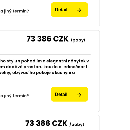
Detail
na jiný termín?
73 386
CZK
/pobyt
ho stylu s pohodlím a elegantní nábytek v
m dodává prostoru kouzlo a jedinečnost.
pelny, obývacího pokoje s kuchyní a
Detail
na jiný termín?
73 386
CZK
/pobyt