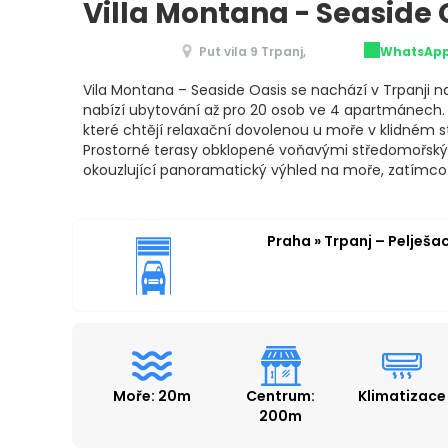
Villa Montana - Seaside 
Put vila 9 Trpanj,
WhatsAp
Vila Montana – Seaside Oasis se nachází v Trpanji na
nabízí ubytování až pro 20 osob ve 4 apartmánech. J
které chtějí relaxační dovolenou u moře v klidném 
Prostorné terasy obklopené voňavými středomořským
okouzlující panoramatický výhled na moře, zatímco
Praha » Trpanj – Pelješa
Moře: 20m
Centrum:
Klimatizace
200m