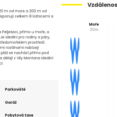
Vzdálenos
o 20 m od more a 200 m od
isponují celkem 8 ložnicemi a
Moře
20m
 Pelješaci, přímo u moře, a
e ideální pro rodiny a páry,
středomořském prostředí.
i rostlinami nabízejí
 pláž se nachází přímo pod
dělají z Vily Montana ideální
i.
Parkoviště
Garáž
Pobytová taxe