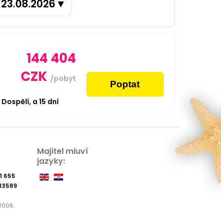
23.08.2026
▼
144 404
CZK
/pobyt
Poptat
2
Dospělí,
a
15
dní
Majitel mluví
jazyky:
1 655
13589
2006.