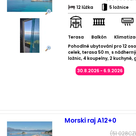
12 lůžka
5 ložnice
Terasa
Balkón
Klimatiza
Pohodlné ubytování pro 12 os
celek, terasa 50 m˛ s nádhern
ložnic, 4 koupelny, 2 kuchyně, 
30.8.2026 - 6.9.2026
Morski raj A12+0
(
51 028
CZ