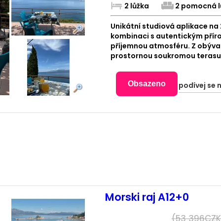
2 lůžka
2 pomocná l
Unikátní studiová aplikace na 
kombinaci s autentickým přír
příjemnou atmosféru. Z obývac
prostornou soukromou terasu
Obsazeno
podívej se 
Morski raj A12+0
(
53 396
CZK