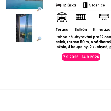
12 lůžka
5 ložnice
Terasa
Balkón
Klimatiza
Pohodlné ubytování pro 12 os
celek, terasa 50 m˛ s nádhern
ložnic, 4 koupelny, 2 kuchyně, 
7.9.2026 - 14.9.2026