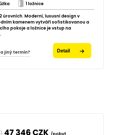
ůžka
1 ložnice
2 úrovních. Moderní, luxusní design v
odním kamenem vytváří sofistikovanou a
ího pokoje a ložnice je vstup na
.
Detail
na jiný termín?
47 346
CZK
)
/pobyt