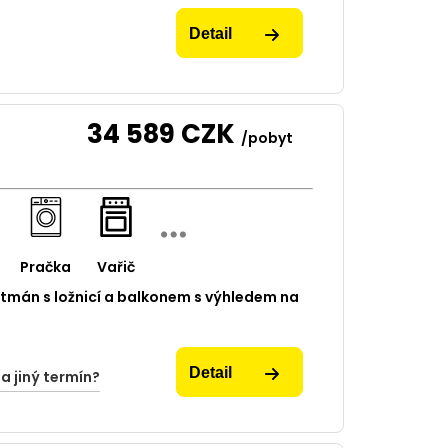
Detail
34 589
CZK
/pobyt
Pračka
Vařič
tmán s ložnicí a balkonem s výhledem na
Detail
na jiný termín?