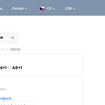
ku
Počasí
CZ
CZK
pě
gion:
Istrie
4+1
A6+1
Dětí
Odjezd: