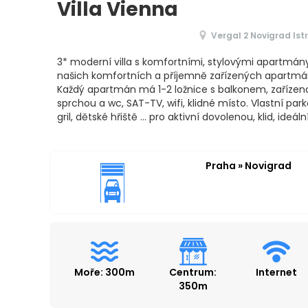
Villa Vienna
Vergal 2 Novigrad Ist
3* moderní villa s komfortními, stylovými apartmány
našich komfortních a příjemně zařízených apartmán
Každý apartmán má 1-2 ložnice s balkonem, zařízen
sprchou a wc, SAT-TV, wifi, klidné místo. Vlastní p
gril, dětské hřiště ... pro aktivní dovolenou, klid, ideáln
Praha » Novigrad
Moře: 300m
Centrum:
Internet
350m