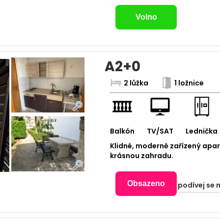
Volno
A2+0
2 lůžka
1 ložnice
Balkón
TV/SAT
Lednička
Klidné, moderně zařízený apar
krásnou zahradu.
Obsazeno
podívej se 