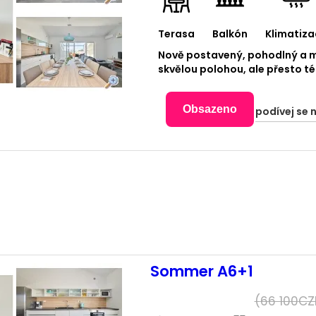
Terasa
Balkón
Klimatiza
Nově postavený, pohodlný a m
skvělou polohou, ale přesto t
Obsazeno
podívej se 
Sommer A6+1
(
66 100
CZ