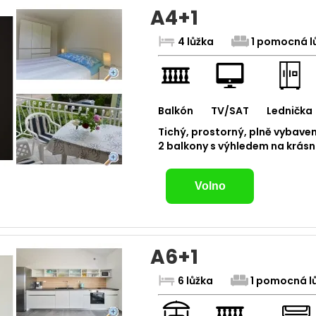
A4+1
4 lůžka
1 pomocná l
Balkón
TV/SAT
Lednička
Tichý, prostorný, plně vybave
2 balkony s výhledem na krás
Volno
A6+1
6 lůžka
1 pomocná l