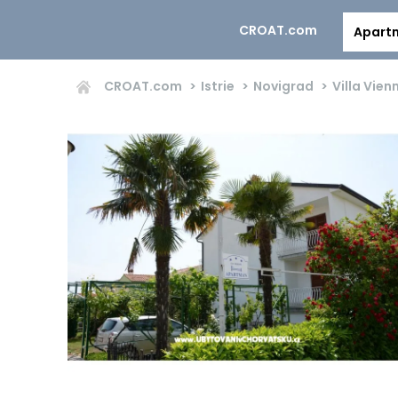
CROAT.com
Apart
CROAT.com
Istrie
Novigrad
Villa Vien