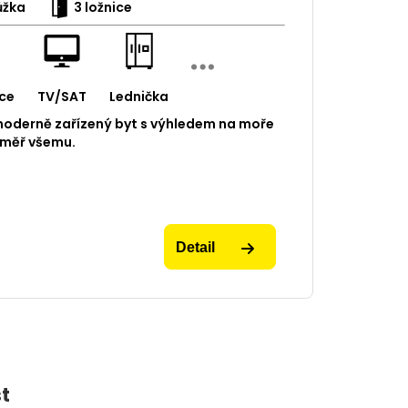
ůžka
3 ložnice
ce
TV/SAT
Lednička
oderně zařízený byt s výhledem na moře
éměř všemu.
Detail
t