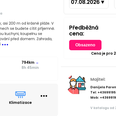
07.08.2026
▼
ra
, asi 200 m od krásné pláže. V
Předběžná
ech se budete cítit příjemně.
cena:
ou kuchyni, koupelnu se
...
arkování před domem. Zahrada,
í
Obsazeno
Cena je pro
794km
→
8h 45min
Majitel:
Danijela Pare
Tel: +4369919
Mob: +436991
Klimatizace
V katalogu od 