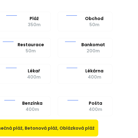
Pláž
Obchod
350m
50m
Restaurace
Bankomat
50m
200m
Lékař
Lékárna
400m
400m
Benzínka
Pošta
400m
400m
sečná pláž, Betonová pláž, Oblázková pláž