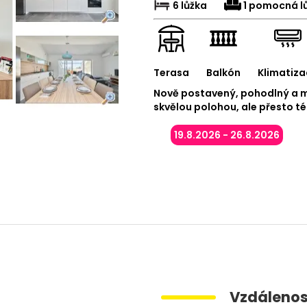
6 lůžka
1 pomocná l
Terasa
Balkón
Klimatiza
Nově postavený, pohodlný a m
skvělou polohou, ale přesto t
19.8.2026 - 26.8.2026
Vzdálenos