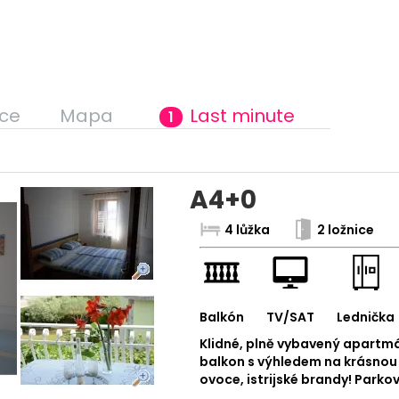
ce
Mapa
Last minute
1
A4+0
4 lůžka
2 ložnice
Balkón
TV/SAT
Lednička
Klidné, plně vybavený apartm
balkon s výhledem na krásnou
ovoce, istrijské brandy! Parko