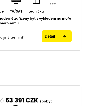
ce
TV/SAT
Lednička
oderně zařízený byt s výhledem na moře
éměř všemu.
Detail
na jiný termín?
63 391
CZK
K)
/pobyt