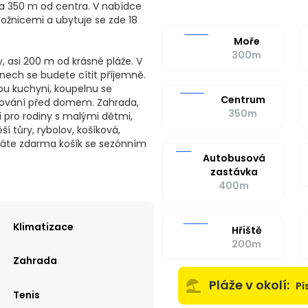
 a 350 m od centra. V nabídce
ložnicemi a ubytuje se zde 18
Moře
300m
, asi 200 m od krásné pláže. V
ech se budete cítit příjemně.
ou kuchyni, koupelnu se
Centrum
arkování před domem. Zahrada,
350m
ální pro rodiny s malými dětmi,
ší tůry, rybolov, košíková,
 máte zdarma košík se sezónním
Autobusová
zastávka
400m
Klimatizace
Hřiště
200m
Zahrada
Pláže v okolí:
Pí
Tenis