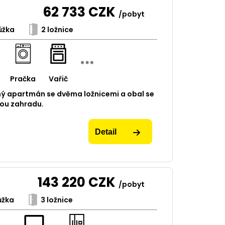
62 733
CZK
/pobyt
ůžka
2 ložnice
Pračka
Vařič
ný apartmán se dvěma ložnicemi a obal se
nou zahradu.
Detail
143 220
CZK
/pobyt
ůžka
3 ložnice