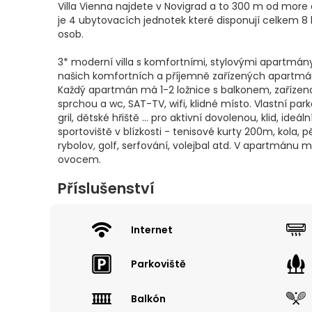
Villa Vienna najdete v Novigrad a to 300 m od more
je 4 ubytovacích jednotek které disponují celkem 8 
osob.
3* moderní villa s komfortními, stylovými apartmány
našich komfortních a příjemně zařízených apartmán
Každý apartmán má 1-2 ložnice s balkonem, zařízen
sprchou a wc, SAT-TV, wifi, klidné místo. Vlastní p
gril, dětské hřiště ... pro aktivní dovolenou, klid, ide
sportoviště v blízkosti - tenisové kurty 200m, kola, pě
rybolov, golf, serfování, volejbal atd. V apartmánu
ovocem.
Příslušenství
Internet
Parkoviště
Balkón