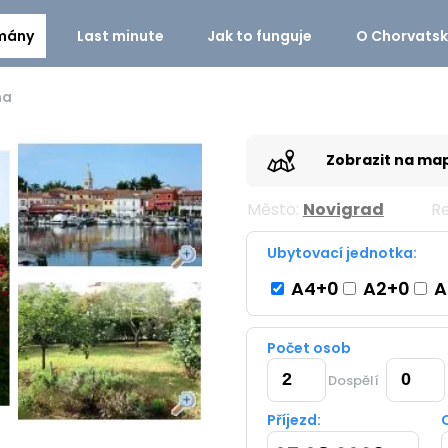
mány
Last minute
Jak to funguje
O Chorvats
na
Zobrazit na ma
Město:
Novigrad
Re
Ubytovací jednotka:
A4+0
A2+0
A
Počet osob
Dospělí
Příjezd: