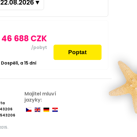
22.08.2026
▼
46 688
CZK
/pobyt
Poptat
2
Dospělí,
a
15
dní
Majitel mluví
jazyky:
nta
543206
9543206
2015.