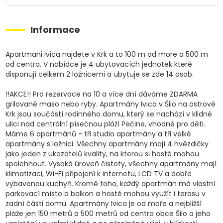
Informace
Apartmani Ivica najdete v Krk a to 100 m od more a 500 m
od centra. V nabídce je 4 ubytovacích jednotek které
disponují celkem 2 ložnicemi a ubytuje se zde 14 osob.
!!AKCE!! Pro rezervace na 10 a více dní dáváme ZDARMA
grilované maso nebo ryby. Apartmány Ivica v Šilo na ostrově
Krk jsou součástí rodinného domu, který se nachází v klidné
ulici nad centrální písečnou pláží Pečine, vhodné pro děti.
Máme 6 apartmánů - tři studio apartmány a tři velké
apartmány s ložnici. Všechny apartmány mají 4 hvězdičky
jako jeden z ukazatelů kvality, na kterou si hosté mohou
spolehnout. Vysoká úroveň čistoty, všechny apartmány mají
klimatizaci, Wi-Fi připojení k internetu, LCD TV a dobře
vybavenou kuchyň. Kromě toho, každý apartmán má vlastní
parkovací místo a balkon a hosté mohou využít i terasu v
zadní části domu. Apartmány Ivica je od moře a nejbližší
pláže jen 150 metrů a 500 metrů od centra obce Šilo a jeho