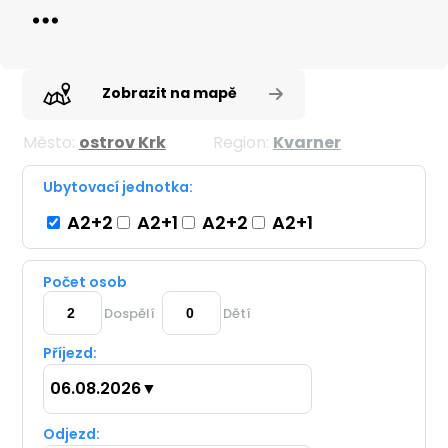
Zobrazit na mapě
Město:
ostrov Krk
Region:
Kvarner
Ubytovací jednotka:
A2+2
A2+1
A2+2
A2+1
Počet osob
Dospělí
Dětí
Příjezd:
06.08.2026
▼
Odjezd: