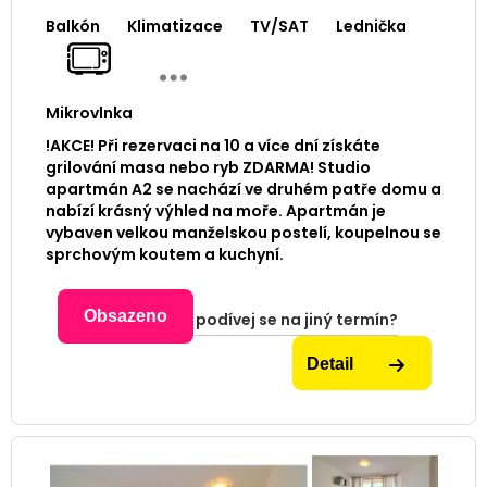
Balkón
Klimatizace
TV/SAT
Lednička
Mikrovlnka
!AKCE! Při rezervaci na 10 a více dní získáte
grilování masa nebo ryb ZDARMA! Studio
apartmán A2 se nachází ve druhém patře domu a
nabízí krásný výhled na moře. Apartmán je
vybaven velkou manželskou postelí, koupelnou se
sprchovým koutem a kuchyní.
Obsazeno
podívej se na jiný termín?
Detail