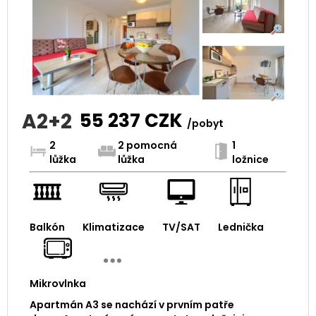
A2+2
55 237
CZK
/pobyt
2
2 pomocná
1
lůžka
lůžka
ložnice
Balkón
Klimatizace
TV/SAT
Lednička
Mikrovlnka
Apartmán A3 se nachází v prvním patře