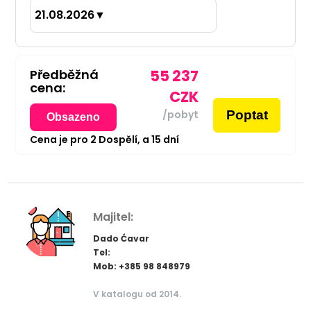
21.08.2026
▼
Předběžná
55 237
cena:
CZK
Poptat
/pobyt
Obsazeno
Cena je pro
2
Dospělí,
a
15
dní
Majitel:
Dado Ćavar
Tel:
Mob: +385 98 848979
V katalogu od 2014.