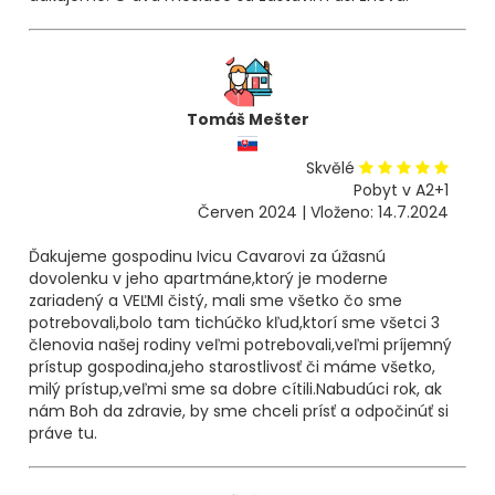
Tomáš Mešter
Skvělé
Pobyt v A2+1
Červen 2024 | Vloženo: 14.7.2024
Ďakujeme gospodinu Ivicu Cavarovi za úžasnú
dovolenku v jeho apartmáne,ktorý je moderne
zariadený a VEĽMI čistý, mali sme všetko čo sme
potrebovali,bolo tam tichúčko kľud,ktorí sme všetci 3
členovia našej rodiny veľmi potrebovali,veľmi príjemný
prístup gospodina,jeho starostlivosť či máme všetko,
milý prístup,veľmi sme sa dobre cítili.Nabudúci rok, ak
nám Boh da zdravie, by sme chceli prísť a odpočinúť si
práve tu.