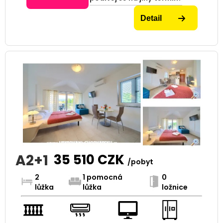
Detail
A2+1
35 510
CZK
/pobyt
2
1 pomocná
0
lůžka
lůžka
ložnice