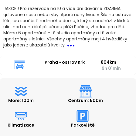
!!AKCE!! Pro rezervace na 10 a více dní dáváme ZDARMA
grilované maso nebo ryby. Apartmány Ivica v Šilo na ostrově
Krk jsou součástí rodinného domu, který se nachází v klidné
ulici nad centrální písečnou pláží Pečine, vhodné pro děti.
Máme 6 apartmánů - tři studio apartmány a tři velké
...
apartmány s ložnici. Všechny apartmány mají 4 hvězdičky
jako jeden z ukazatelů kvality,
Praha » ostrov Krk
804km
→
9h 01min
Moře: 100m
Centrum: 500m
Klimatizace
Parkoviště