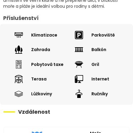
umístění ve velmi klidné a ne přeplněné ulici, v blízkosti
moře a pláže je ideální volbou pro rodiny s dětmi.
Příslušenství
Klimatizace
Parkoviště
Zahrada
Balkón
Pobytová taxe
Gril
Terasa
Internet
Lůžkoviny
Ručníky
Vzdálenost