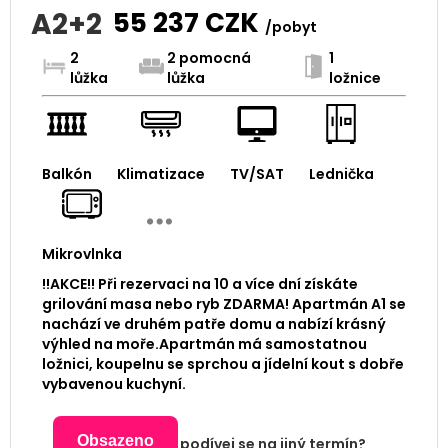
A2+2
55 237
CZK
/pobyt
2
2 pomocná
1
lůžka
lůžka
ložnice
Balkón
Klimatizace
TV/SAT
Lednička
Mikrovlnka
!!AKCE!! Při rezervaci na 10 a více dní získáte
grilování masa nebo ryb ZDARMA! Apartmán A1 se
nachází ve druhém patře domu a nabízí krásný
výhled na moře.Apartmán má samostatnou
ložnici, koupelnu se sprchou a jídelní kout s dobře
vybavenou kuchyní.
Obsazeno
podívej se na jiný termín?