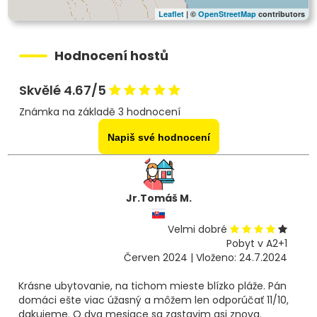
Leaflet
| ©
OpenStreetMap
contributors
Hodnocení hostů
Skvělé 4.67/5
Známka na základě 3 hodnocení
Napiš své hodnocení
Jr.Tomáš M.
Velmi dobré
Pobyt v A2+1
Červen 2024 | Vloženo: 24.7.2024
Krásne ubytovanie, na tichom mieste blízko pláže. Pán
domáci ešte viac úžasný a môžem len odporúčať 11/10,
dakujeme. O dva mesiace sa zastavim asi znova.