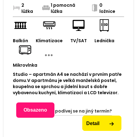
2
1 pomocná
0
lůžka
lůžka
ložnice
Balkón
Klimatizace
TV/SAT
Lednička
Mikrovlnka
Studio – apartmán A4 se nachází v prvním patře
domu.V apartmánu je velká manželská postel,
koupelna se sprchou a jídelní kout s dobře
vybavenou kuchyní, klimatizací a LCD televizor.
Obsazeno
podívej se na jiný termín?
Detail