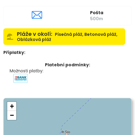
Pošta
500m
Pláže v okolí:
Písečná pláž, Betonová pláž,
Oblázková pláž
Příplatky:
Platební podmínky:
Možnosti platby:
+
−