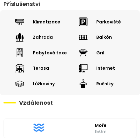
Příslušenství
Klimatizace
Parkoviště
Zahrada
Balkón
Pobytová taxe
Gril
Terasa
Internet
Lůžkoviny
Ručníky
Vzdálenost
Moře
150m