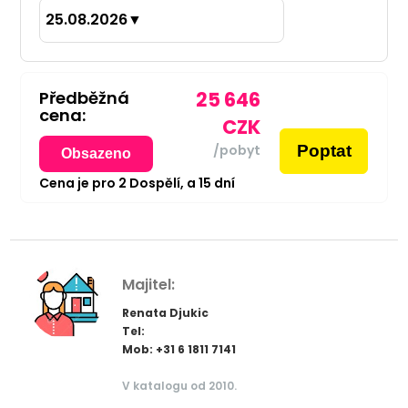
25.08.2026
▼
Předběžná
25 646
cena:
CZK
Poptat
/pobyt
Obsazeno
Cena je pro
2
Dospělí,
a
15
dní
Majitel:
Renata Djukic
Tel:
Mob: +31 6 1811 7141
V katalogu od 2010.