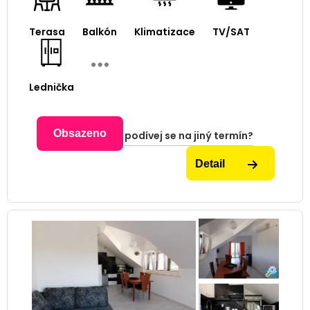
Terasa
Balkón
Klimatizace
TV/SAT
Lednička
Obsazeno
podívej se na jiný termín?
Detail