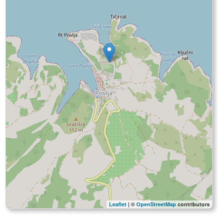
Leaflet
| ©
OpenStreetMap
contributors