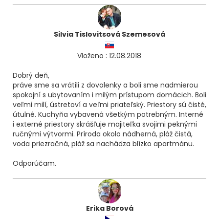
Silvia Tislovitsová Szemesová
Vloženo : 12.08.2018
Dobrý deň,
práve sme sa vrátili z dovolenky a boli sme nadmierou
spokojní s ubytovaním i milým prístupom domácich. Boli
veľmi milí, ústretoví a veľmi priateľský. Priestory sú čisté,
útulné. Kuchyňa vybavená všetkým potrebným. Interné
i externé priestory skrášľuje majiteľka svojimi peknými
ručnými výtvormi. Príroda okolo nádherná, pláž čistá,
voda priezračná, pláž sa nachádza blízko apartmánu.
Odporúčam.
Erika Borová