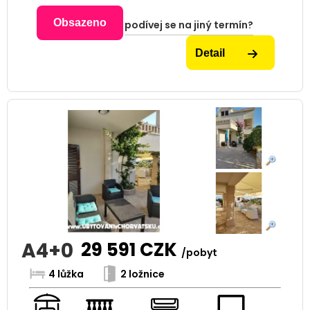
Obsazeno
podívej se na jiný termín?
Detail
A4+0
29 591
CZK
/pobyt
4 lůžka
2 ložnice