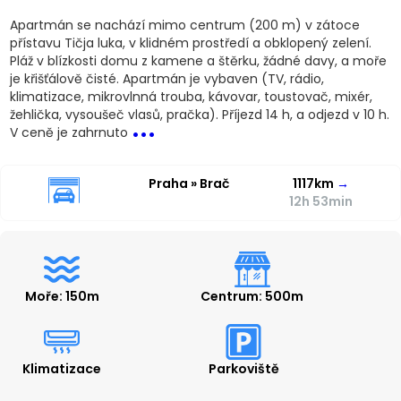
Apartmán se nachází mimo centrum (200 m) v zátoce
přístavu Tičja luka, v klidném prostředí a obklopený zelení.
Pláž v blízkosti domu z kamene a štěrku, žádné davy, a moře
je křišťálově čisté. Apartmán je vybaven (TV, rádio,
klimatizace, mikrovlnná trouba, kávovar, toustovač, mixér,
...
žehlička, vysoušeč vlasů, pračka). Příjezd 14 h, a odjezd v 10 h.
V ceně je zahrnuto
Praha » Brač
1117km
→
12h 53min
Moře: 150m
Centrum: 500m
Klimatizace
Parkoviště