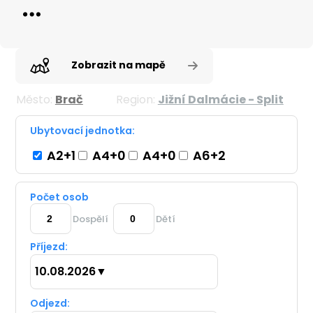
Zobrazit na mapě
Město:
Brač
Region:
Jižní Dalmácie - Split
Ubytovací jednotka:
A2+1
A4+0
A4+0
A6+2
Počet osob
Dospělí
Dětí
Příjezd:
10.08.2026
▼
Odjezd: