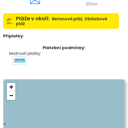
550m
Pláže v okolí:
Betonová pláž, Oblázková
pláž
Příplatky:
Platební podmínky:
Možnosti platby:
+
−