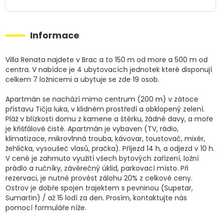
Informace
Villa Renata najdete v Brac a to 150 m od more a 500 m od
centra. V nabídce je 4 ubytovacích jednotek které disponují
celkem 7 ložnicemi a ubytuje se zde 19 osob.
Apartmán se nachází mimo centrum (200 m) v zátoce
přístavu Tičja luka, v klidném prostředí a obklopený zelení.
Pláž v blízkosti domu z kamene a štěrku, žádné davy, a moře
je křišťálově čisté. Apartmán je vybaven (TV, rádio,
klimatizace, mikrovlnná trouba, kávovar, toustovač, mixér,
žehlička, vysoušeč vlasů, pračka). Příjezd 14 h, a odjezd v 10 h.
V ceně je zahrnuto využití všech bytových zařízení, ložní
prádlo a ručníky, závěrečný úklid, parkovací místo. Při
rezervaci, je nutné provést zálohu 20% z celkové ceny.
Ostrov je dobře spojen trajektem s pevninou (Supetar,
Sumartin) / až 15 lodí za den. Prosím, kontaktujte nás
pomocí formuláře níže.