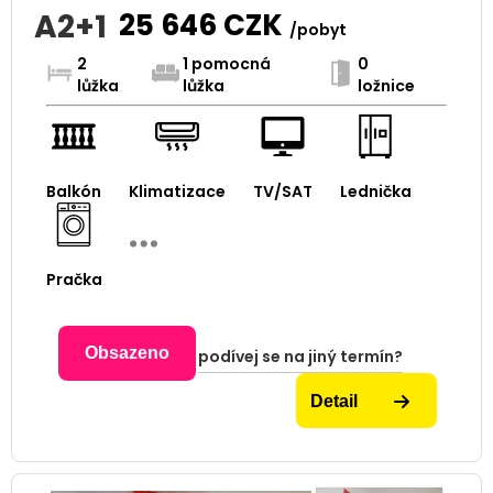
A2+1
25 646
CZK
/pobyt
2
1 pomocná
0
lůžka
lůžka
ložnice
Balkón
Klimatizace
TV/SAT
Lednička
Pračka
Obsazeno
podívej se na jiný termín?
Detail