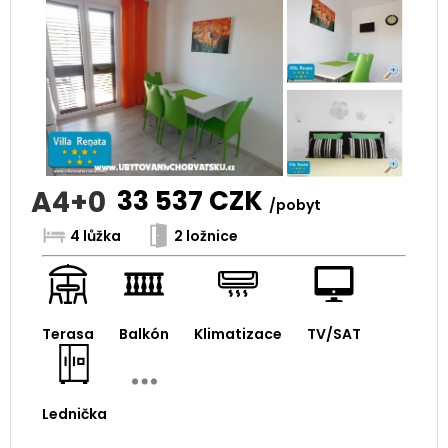
A4+0
33 537
CZK
/pobyt
4 lůžka
2 ložnice
Terasa
Balkón
Klimatizace
TV/SAT
Lednička