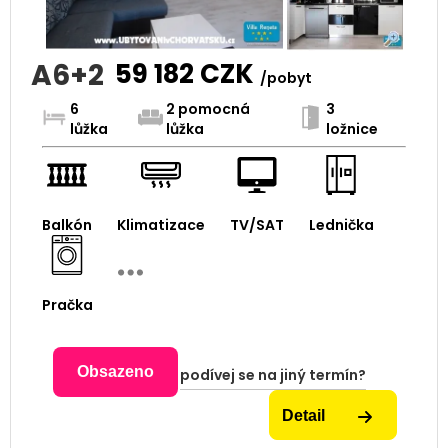
A6+2
59 182
CZK
/pobyt
6
2 pomocná
3
lůžka
lůžka
ložnice
Balkón
Klimatizace
TV/SAT
Lednička
Pračka
Obsazeno
podívej se na jiný termín?
Detail