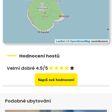
Leaflet
| ©
OpenStreetMap
contributors
Hodnocení hostů
Velmi dobré 4.5/5
Napiš své hodnocení
Podobné ubytování