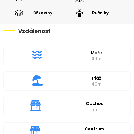
Lůžkoviny
Ručníky
Vzdálenost
Moře
40m
Pláž
40m
Obchod
m
Centrum