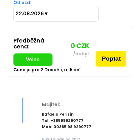
Odjezd:
22.08.2026
▼
Předběžná
0
CZK
cena:
/pobyt
Poptat
Volno
Cena je pro
2
Dospělí,
a
15
dní
Majitel:
Rafaela Perisin
Tel: +385989290777
Mob: 00385 98 9290777
V katalogu od 2017.