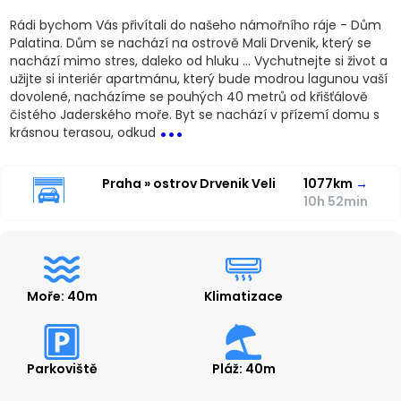
Rádi bychom Vás přivítali do našeho námořního ráje - Dům
Palatina. Dům se nachází na ostrově Mali Drvenik, který se
nachází mimo stres, daleko od hluku ... Vychutnejte si život a
užijte si interiér apartmánu, který bude modrou lagunou vaší
dovolené, nacházíme se pouhých 40 metrů od křišťálově
...
čistého Jaderského moře. Byt se nachází v přízemí domu s
krásnou terasou, odkud
Praha » ostrov Drvenik Veli
1077km
→
10h 52min
Moře: 40m
Klimatizace
Parkoviště
Pláž: 40m