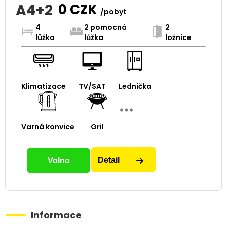
A4+2
0
CZK
/pobyt
4
2 pomocná
2
lůžka
lůžka
ložnice
Klimatizace
TV/SAT
Lednička
Varná konvice
Gril
Detail
Volno
Informace