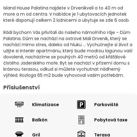
Island House Palatina najdete v Drvenikveli a to 40 m od
more a m od centra. V nabídce je 1 ubytovacích jednotek
které disponují celkem 2 ložnicemi a ubytuje se zde 6 osob.
Rádi bychom Vás přivítali do našeho námořního ráje - Dům
Palatina. Dům se nachází na ostrově Mali Drvenik, který se
nachází mimo stres, daleko od hluku ... Vychutnejte si život a
užijte si interiér apartmánu, který bude modrou lagunou vaší
dovolené, nacházíme se pouhých 40 metrů od křišťálově
čistého Jaderského moře. Byt se nachází v přízemí domu s
krásnou terasou, odkud si můžete vychutnat nádherný
výhled. Rozloga 65 m2 bude vyhovoval vašim potřebám.
Příslušenství
Klimatizace
Parkoviště
Balkón
Pobytová taxe
Gril
Terasa