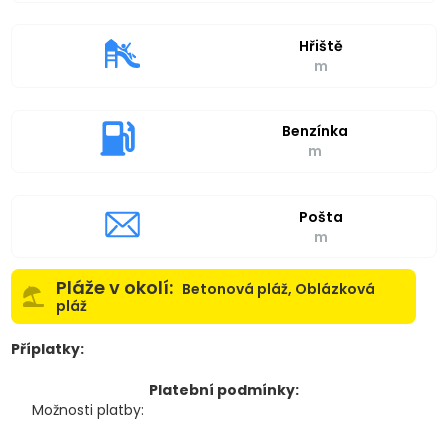
Hřiště
m
Benzínka
m
Pošta
m
Pláže v okolí:
Betonová pláž, Oblázková
pláž
Příplatky:
Platební podmínky:
Možnosti platby: