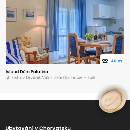
40 m
Island Dům Palatina
ostrov Drvenik Veli - Jižní Dalmácie - Split
Ubytování v Chorvatsku