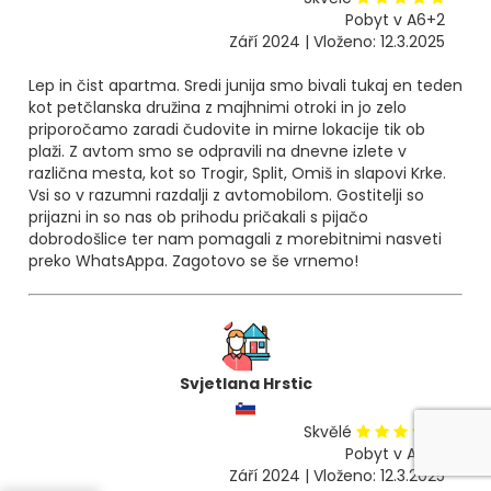
Pobyt v A6+2
Září 2024 | Vloženo: 12.3.2025
Lep in čist apartma. Sredi junija smo bivali tukaj en teden
kot petčlanska družina z majhnimi otroki in jo zelo
priporočamo zaradi čudovite in mirne lokacije tik ob
plaži. Z avtom smo se odpravili na dnevne izlete v
različna mesta, kot so Trogir, Split, Omiš in slapovi Krke.
Vsi so v razumni razdalji z avtomobilom. Gostitelji so
prijazni in so nas ob prihodu pričakali s pijačo
dobrodošlice ter nam pomagali z morebitnimi nasveti
preko WhatsAppa. Zagotovo se še vrnemo!
Svjetlana Hrstic
Skvělé
Pobyt v A6+2
Září 2024 | Vloženo: 12.3.2025