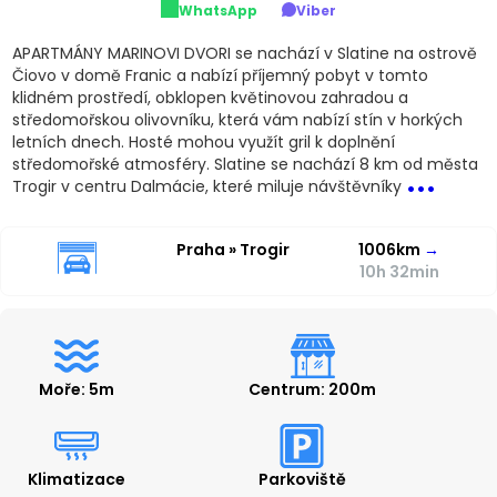
WhatsApp
Viber
APARTMÁNY MARINOVI DVORI se nachází v Slatine na ostrově
Čiovo v domě Franic a nabízí příjemný pobyt v tomto
klidném prostředí, obklopen květinovou zahradou a
středomořskou olivovníku, která vám nabízí stín v horkých
letních dnech. Hosté mohou využít gril k doplnění
...
středomořské atmosféry. Slatine se nachází 8 km od města
Trogir v centru Dalmácie, které miluje návštěvníky
Praha » Trogir
1006km
→
10h 32min
Moře: 5m
Centrum: 200m
Klimatizace
Parkoviště