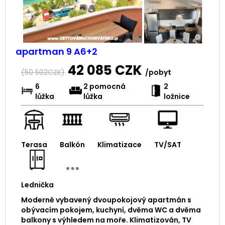
apartman 9 A6+2
42 085
CZK
(
50 502
CZK)
/pobyt
6
2 pomocná
2
lůžka
lůžka
ložnice
Terasa
Balkón
Klimatizace
TV/SAT
Lednička
Moderně vybavený dvoupokojový apartmán s
obývacím pokojem, kuchyní, dvěma WC a dvěma
balkony s výhledem na moře. Klimatizován, TV