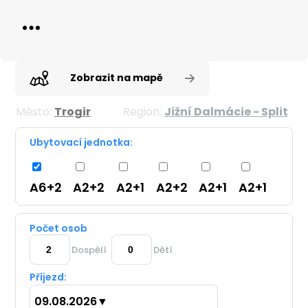
Zobrazit na mapě
Město:
Trogir
Region:
Jižní Dalmácie - Split
Ubytovací jednotka:
A6+2
A2+2
A2+1
A2+2
A2+1
A2+1
Počet osob
Dospělí
Dětí
Příjezd:
09.08.2026
▼