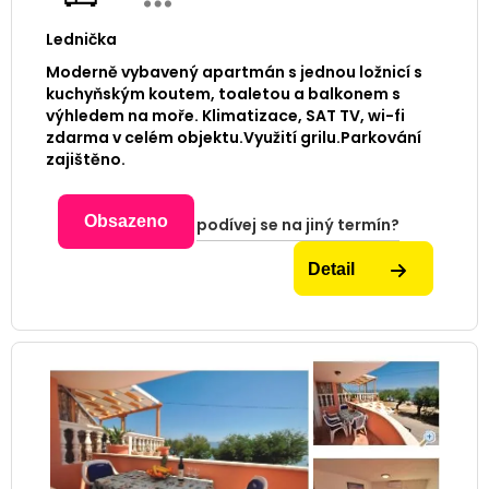
Lednička
Moderně vybavený apartmán s jednou ložnicí s
kuchyňským koutem, toaletou a balkonem s
výhledem na moře. Klimatizace, SAT TV, wi-fi
zdarma v celém objektu.Využití grilu.Parkování
zajištěno.
Obsazeno
podívej se na jiný termín?
Detail