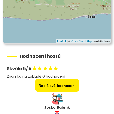
Leaflet
| ©
OpenStreetMap
contributors
Hodnocení hostů
Skvělé 5/5
Známka na základě 6 hodnocení
Napiš své hodnocení
Joško Babnik