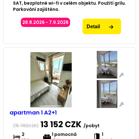
SAT, bezplatné wi-fi v celém objektu. Použití grilu.
Parkování zajištěno.
28.8.2026 - 7.9.2026
Detail
apartman 1 A2+1
13 152
CZK
(
15 782
CZK)
/pobyt
2
1 pomocná
1