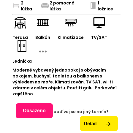
2
2 pomocná
1
lůžka
lůžka
ložnice
Terasa
Balkón
Klimatizace
TV/SAT
Lednička
Moderně vybavený jednopokoj s obývacím
pokojem, kuchyní, toaletou a balkonem s
výhledem na moře. Klimatizován, TV SAT, wi-fi
zdarma v celém objektu. Použití grilu. Parkování
zajištěno.
Obsazeno
podívej se na jiný termín?
Detail