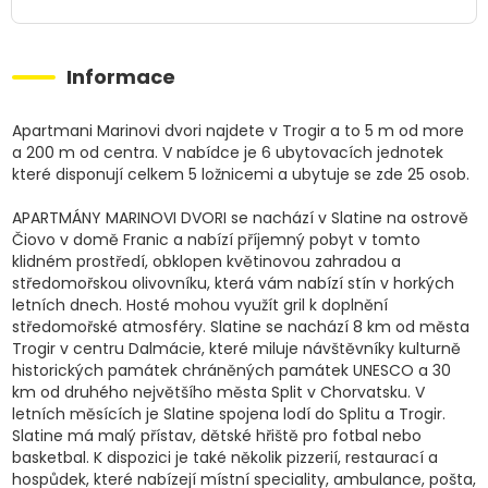
Informace
Apartmani Marinovi dvori najdete v Trogir a to 5 m od more
a 200 m od centra. V nabídce je 6 ubytovacích jednotek
které disponují celkem 5 ložnicemi a ubytuje se zde 25 osob.
APARTMÁNY MARINOVI DVORI se nachází v Slatine na ostrově
Čiovo v domě Franic a nabízí příjemný pobyt v tomto
klidném prostředí, obklopen květinovou zahradou a
středomořskou olivovníku, která vám nabízí stín v horkých
letních dnech. Hosté mohou využít gril k doplnění
středomořské atmosféry. Slatine se nachází 8 km od města
Trogir v centru Dalmácie, které miluje návštěvníky kulturně
historických památek chráněných památek UNESCO a 30
km od druhého největšího města Split v Chorvatsku. V
letních měsících je Slatine spojena lodí do Splitu a Trogir.
Slatine má malý přístav, dětské hřiště pro fotbal nebo
basketbal. K dispozici je také několik pizzerií, restaurací a
hospůdek, které nabízejí místní speciality, ambulance, pošta,