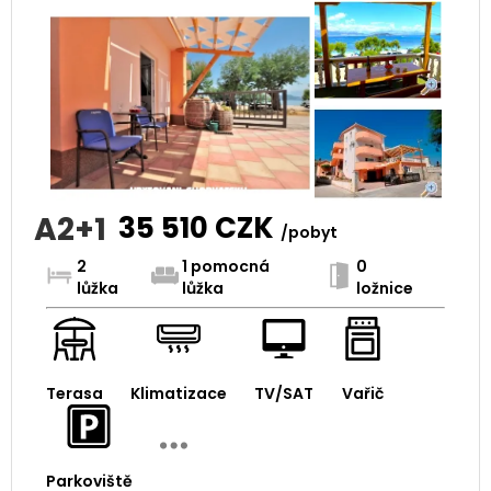
A2+1
35 510
CZK
/pobyt
2
1 pomocná
0
lůžka
lůžka
ložnice
Terasa
Klimatizace
TV/SAT
Vařič
Parkoviště