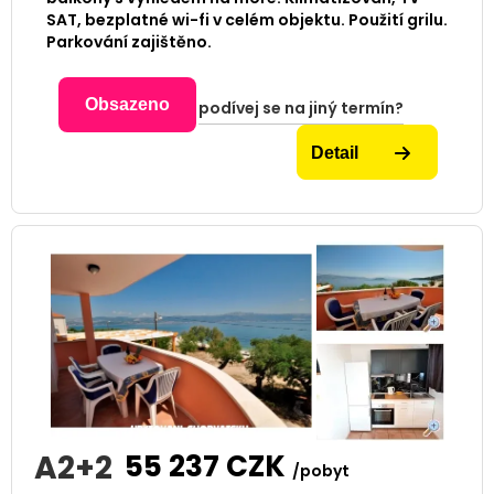
SAT, bezplatné wi-fi v celém objektu. Použití grilu.
Parkování zajištěno.
Obsazeno
podívej se na jiný termín?
Detail
A2+2
55 237
CZK
/pobyt