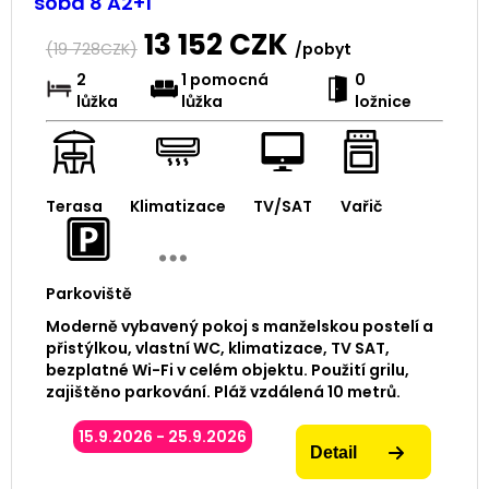
soba 8 A2+1
13 152
CZK
(
19 728
CZK)
/pobyt
2
1 pomocná
0
lůžka
lůžka
ložnice
Terasa
Klimatizace
TV/SAT
Vařič
Parkoviště
Moderně vybavený pokoj s manželskou postelí a
přistýlkou, vlastní WC, klimatizace, TV SAT,
bezplatné Wi-Fi v celém objektu. Použití grilu,
zajištěno parkování. Pláž vzdálená 10 metrů.
15.9.2026 - 25.9.2026
Detail