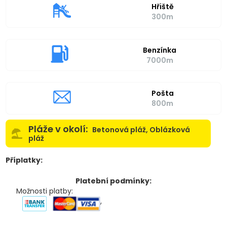
Hřiště
300m
Benzínka
7000m
Pošta
800m
Pláže v okolí:
Betonová pláž, Oblázková
pláž
Příplatky:
Platební podmínky:
Možnosti platby:
,