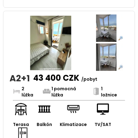
A2+1
43 400
CZK
/pobyt
2
1 pomocná
1
lůžka
lůžka
ložnice
Terasa
Balkón
Klimatizace
TV/SAT