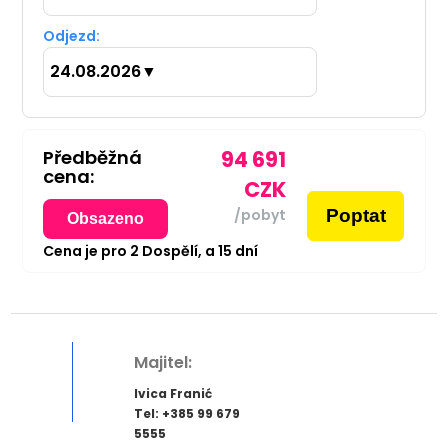
Odjezd:
24.08.2026
▼
Předběžná
94 691
cena:
CZK
Poptat
/pobyt
Obsazeno
Cena je pro
2
Dospělí,
a
15
dní
Majitel:
Ivica Franić
Tel: +385 99 679
5555