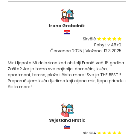
Irena Grobelnik
Skvělé
Pobyt v A6+2
Červenec 2025 | Vloženo: 12.3.2025
Mir i ljepota Mi dolazimo kod obitelji Franić već 18 godina.
Zašto? Jer je tamo sve najbolje: domaćini, kuća,
apartmani, terasa, plaža i čisto more! Sve je THE BEST!!
Preporučujem kuću ljudima koji cijene mir, lijepu prirodu i
čisto more!
Svjetlana Hrstic
Skvělé