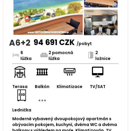
A6+2
94 691
CZK
/pobyt
6
2 pomocná
2
lůžka
lůžka
ložnice
Terasa
Balkón
Klimatizace
TV/SAT
Lednička
Moderně vybavený dvoupokojový apartmán s
obývacím pokojem, kuchyní, dvěma WC a dvěma
balkony s výhledem na moře. Klimatizován, TV