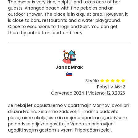
The owner is very kind, helpful and takes care of her
guests. Arranged beach with fine pebbles and an
outdoor shower. The place is in a quiet area. However, it
is close to bars, restaurants and a water playground.
Close to excursions to Trogir and Split. You can get
there by public transport and ferry.
Janez Mrak
Skvělé
Pobyt v A6+2
Červenec 2024 | Vloženo: 12.3.2025
Ze nekaj let dopustujemo v apartmajih Marinovi dvori pri
druzini Franič. Zelo smo zadovoljni ,imamo cudovito
plazo,mirno okolje,ciste in urejene apartmaje,predvsem
pa nadvse prijazne gostitelje.Vedno so pripravljeni
ugoditi svojim gostom z vsem. Priporočam zelo .