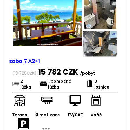
soba 7 A2+1
15 782
CZK
(
19 728
CZK)
/pobyt
2
1 pomocná
0
lůžka
lůžka
ložnice
Terasa
Klimatizace
TV/SAT
Vařič