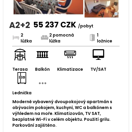
A2+2
55 237
CZK
/pobyt
2
2 pomocná
1
lůžka
lůžka
ložnice
Terasa
Balkón
Klimatizace
TV/SAT
Lednička
Moderně vybavený dvoupokojový apartmán s
obývacím pokojem, kuchyní, WC a balkónem s
výhledem na moře. Klimatizován, TV SAT,
bezplatné Wi-Fi v celém objektu. Použití grilu.
Parkování zajištěno.