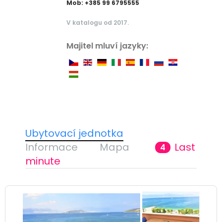
Mob: +385 99 6795555
V katalogu od 2017.
Majitel mluví jazyky:
Ubytovací jednotka
Informace
Mapa
Last
4
minute