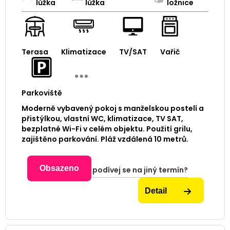
lůžka
lůžka
ložnice
Terasa
Klimatizace
TV/SAT
Vařič
Parkoviště
Moderně vybavený pokoj s manželskou postelí a
přistýlkou, vlastní WC, klimatizace, TV SAT,
bezplatné Wi-Fi v celém objektu. Použití grilu,
zajištěno parkování. Pláž vzdálená 10 metrů.
Obsazeno
podívej se na jiný termín?
Detail