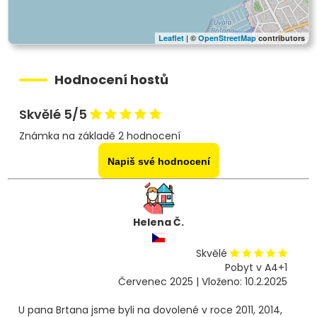
Leaflet
| ©
OpenStreetMap
contributors
Hodnocení hostů
Skvělé 5/5
Známka na základě 2 hodnocení
Napiš své hodnocení
Helena Č.
Skvělé
Pobyt v A4+1
Červenec 2025 | Vloženo: 10.2.2025
U pana Brtana jsme byli na dovolené v roce 2011, 2014,