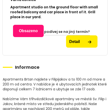
Apartment studio on the ground floor with small
roofed balcony and car place in front of it. Grill
place in our yard.
Obsazeno
podívej se na jiný termín?
Detail
Informace
Apartments Brtan najdete v Filipijakov a to 100 m od more a
200 m od centra. V nabídce je 4 ubytovacích jednotek které
disponují celkem 7 ložnicemi a ubytuje se zde 17 osob.
Nabízíme Vám tříhvězdičkové apartmány ve městě Sv. Filip i
Jakov, krásné místo ve středu jaderského pobřeží. Naše
apartmány se nacházejí 200 metrů od pláže, takže