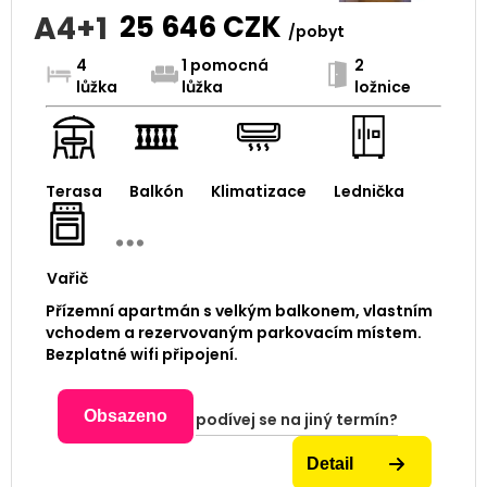
A4+1
25 646
CZK
/pobyt
4
1 pomocná
2
lůžka
lůžka
ložnice
Terasa
Balkón
Klimatizace
Lednička
Vařič
Přízemní apartmán s velkým balkonem, vlastním
vchodem a rezervovaným parkovacím místem.
Bezplatné wifi připojení.
Obsazeno
podívej se na jiný termín?
Detail