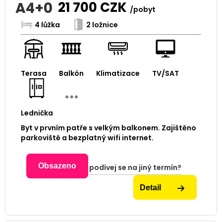
A4+0
21 700
CZK
/pobyt
4 lůžka
2 ložnice
Terasa
Balkón
Klimatizace
TV/SAT
Lednička
Byt v prvním patře s velkým balkonem. Zajištěno
parkoviště a bezplatný wifi internet.
Obsazeno
podívej se na jiný termín?
Detail