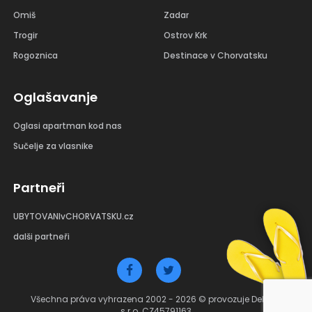
Omiš
Zadar
Trogir
Ostrov Krk
Rogoznica
Destinace v Chorvatsku
Oglašavanje
Oglasi apartman kod nas
Sučelje za vlasnike
Partneři
UBYTOVANIvCHORVATSKU.cz
dalši partneři
Všechna práva vyhrazena 2002 - 2026 © provozuje Debant
s.r.o. CZ45791163