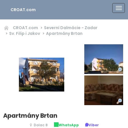
CROAT.com
CROAT.com
Severní Dalmácie - Zadar
Sv. Filip i Jakov
Apartmány Brtan
Apartmány Brtan
Dolac 8
WhatsApp
Viber