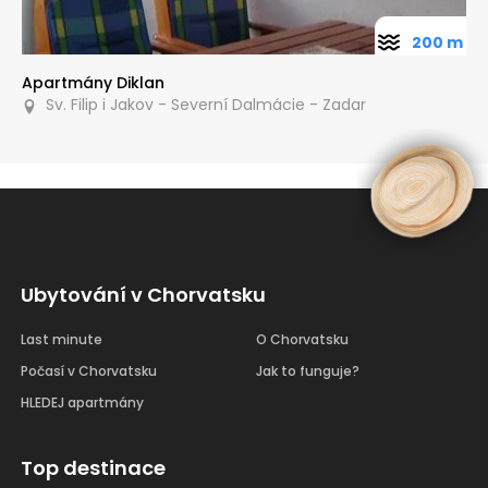
200 m
Apartmány Diklan
Sv. Filip i Jakov - Severní Dalmácie - Zadar
Ubytování v Chorvatsku
Last minute
O Chorvatsku
Počasí v Chorvatsku
Jak to funguje?
HLEDEJ apartmány
Top destinace