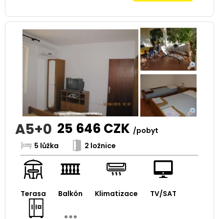
A5+0
25 646
CZK
/pobyt
5 lůžka
2 ložnice
Terasa
Balkón
Klimatizace
TV/SAT