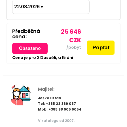
22.08.2026
▼
Předběžná
25 646
cena:
CZK
Poptat
/pobyt
Obsazeno
Cena je pro
2
Dospělí,
a
15
dní
Majitel:
Joško Brtan
Tel: +385 23 389 057
Mob: +385 98 905 9054
V katalogu od 2007.