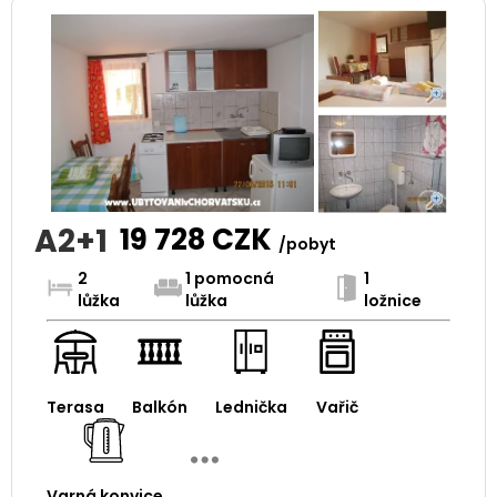
A2+1
19 728
CZK
/pobyt
2
1 pomocná
1
lůžka
lůžka
ložnice
Terasa
Balkón
Lednička
Vařič
Varná konvice