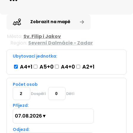
Zobrazit na mapě
Město:
Sv. Filip i Jakov
Region:
Severní Dalmácie - Zadar
Ubytovací jednotka:
A4+1
A5+0
A4+0
A2+1
Počet osob
Dospělí
Dětí
Příjezd:
07.08.2026
▼
Odjezd: