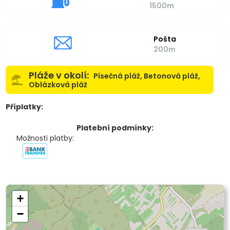
1500m
Pošta
200m
Pláže v okolí:
Písečná pláž, Betonová pláž,
Oblázková pláž
Příplatky:
Platební podmínky:
Možnosti platby:
+
−