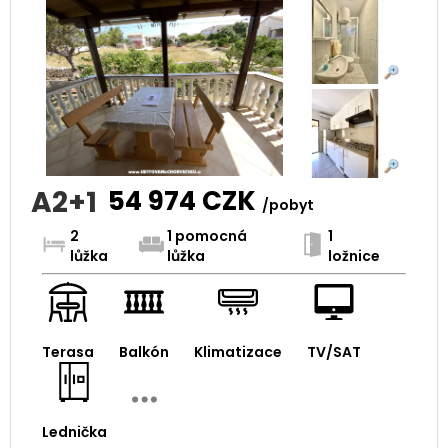
A2+1
54 974
CZK
/pobyt
2
1 pomocná
1
lůžka
lůžka
ložnice
Terasa
Balkón
Klimatizace
TV/SAT
Lednička