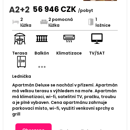
A2+2
56 946
CZK
/pobyt
2
2 pomocná
1
lůžka
lůžka
ložnice
Terasa
Balkón
Klimatizace
TV/SAT
Lednička
Apartmán Deluxe se nachází v přízemí. Apartmán
má velkou terasu s výhledem na moře. Apartmán
má klimatizaci, wi-fi, satelitní TV, pračku, troubu
a je plně vybaven. Cena apartmánu zahrnuje
parkovací místo, wi-fi, využití venkovní sprchy a
grill