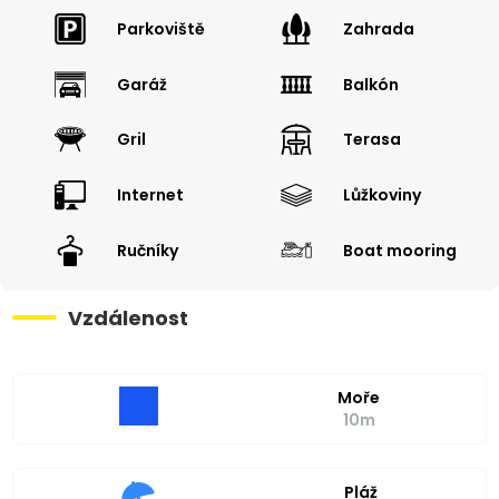
Parkoviště
Zahrada
Garáž
Balkón
Gril
Terasa
Internet
Lůžkoviny
Ručníky
Boat mooring
Vzdálenost
Moře
10m
Pláž