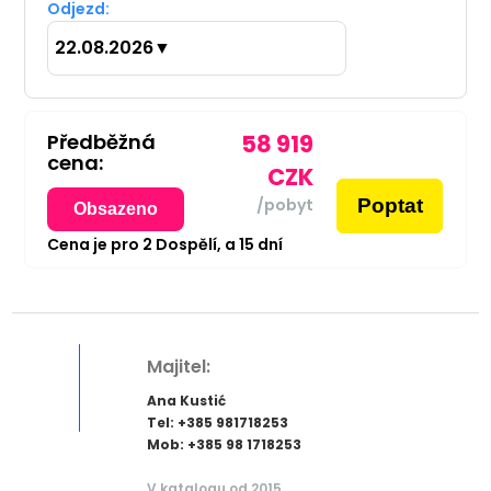
Odjezd:
22.08.2026
▼
Předběžná
58 919
cena:
CZK
Poptat
/pobyt
Obsazeno
Cena je pro
2
Dospělí,
a
15
dní
Majitel:
Ana Kustić
Tel: +385 981718253
Mob: +385 98 1718253
V katalogu od 2015.