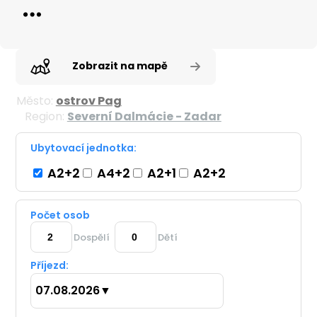
Zobrazit na mapě
Město:
ostrov Pag
Region:
Severní Dalmácie - Zadar
Ubytovací jednotka:
A2+2
A4+2
A2+1
A2+2
Počet osob
Dospělí
Dětí
Příjezd:
07.08.2026
▼