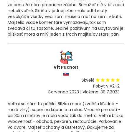
za cenu že nám prepadne záloha. Bohužiaľ nič v blízkosti
neboli voľné. Skriňa v jednej izbe mala odtrhnutý
vešiak,čiže všetky veci som musela mať na zemi v kufri.
Majitelia všade komentáre vymazavaju,tak som
zvedavá či tu zostane. Jediné pozitívum na ubytovani je
blízkosť mora a milý jeden z troch majiteľov,starsi pán.
Vít Pucholt
Skvělé
Pobyt v A2+2
Červenec 2023 | Vloženo: 30.7.2023
Veľmi sa nám tu páčilo. Blízko more (zväčša kľudné -
malé vlny), super na kúpanie a relax. Vhodné pre deti -
asi 30m metrov je malá voda tak do metra. Veľmi blízko
vybavenosť - obchod, pekáreň, reštaurácie. Parkovanie
vo dvore. Majiteľ ochotný a ústretový. Ďakujeme za