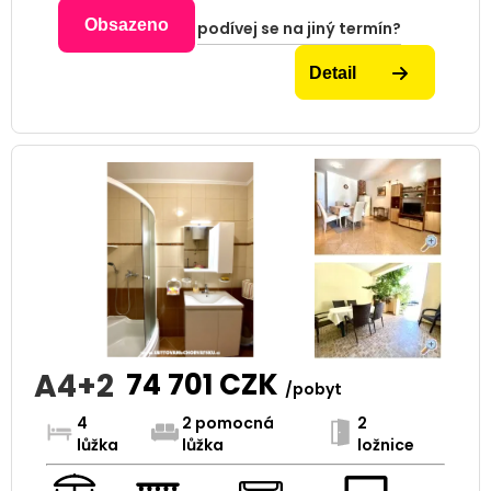
Obsazeno
podívej se na jiný termín?
Detail
A4+2
74 701
CZK
/pobyt
4
2 pomocná
2
lůžka
lůžka
ložnice