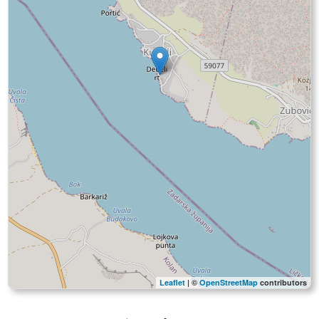
Leaflet
| ©
OpenStreetMap
contributors