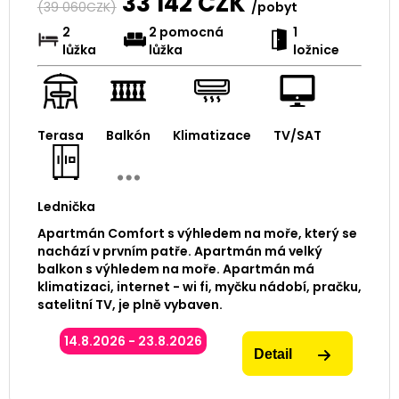
33 142
CZK
(
39 060
CZK)
/pobyt
2
2 pomocná
1
lůžka
lůžka
ložnice
Terasa
Balkón
Klimatizace
TV/SAT
Lednička
Apartmán Comfort s výhledem na moře, který se
nachází v prvním patře. Apartmán má velký
balkon s výhledem na moře. Apartmán má
klimatizaci, internet - wi fi, myčku nádobí, pračku,
satelitní TV, je plně vybaven.
14.8.2026 - 23.8.2026
Detail