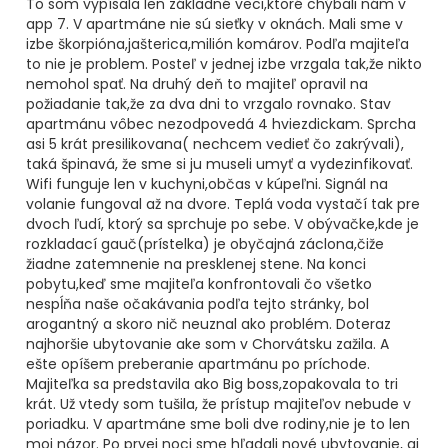
To som vypísala len základné veci,ktoré chýbali nám v
app 7. V apartmáne nie sú sieťky v oknách. Mali sme v
izbe škorpióna,jašterica,milión komárov. Podľa majiteľa
to nie je problem. Posteľ v jednej izbe vrzgala tak,že nikto
nemohol spať. Na druhý deň to majiteľ opravil na
požiadanie tak,že za dva dni to vrzgalo rovnako. Stav
apartmánu vôbec nezodpovedá 4 hviezdickam. Sprcha
asi 5 krát presilikovana( nechcem vedieť čo zakrývali),
taká špinavá, že sme si ju museli umyť a vydezinfikovať.
Wifi funguje len v kuchyni,občas v kúpeľni. Signál na
volanie fungoval až na dvore. Teplá voda vystačí tak pre
dvoch ľudí, ktorý sa sprchuje po sebe. V obývačke,kde je
rozkladací gauč(prístelka) je obyčajná záclona,čiže
žiadne zatemnenie na presklenej stene. Na konci
pobytu,keď sme majiteľa konfrontovali čo všetko
nespĺňa naše očakávania podľa tejto stránky, bol
arogantný a skoro nič neuznal ako problém. Doteraz
najhoršie ubytovanie ake som v Chorvátsku zažila. A
ešte opíšem preberanie apartmánu po príchode.
Majiteľka sa predstavila ako Big boss,zopakovala to tri
krát. Už vtedy som tušila, že prístup majiteľov nebude v
poriadku. V apartmáne sme boli dve rodiny,nie je to len
moj názor. Po prvej noci sme hľadali nové ubytovanie, aj