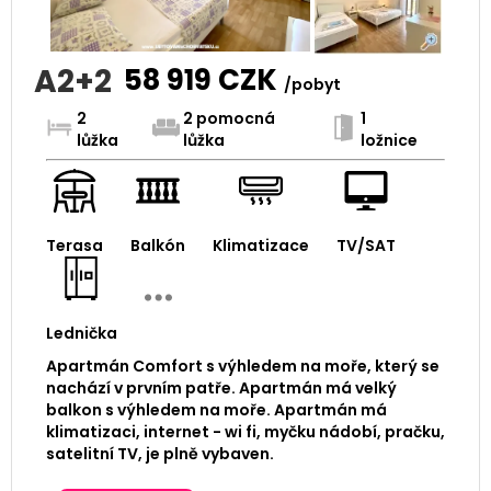
A2+2
58 919
CZK
/pobyt
2
2 pomocná
1
lůžka
lůžka
ložnice
Terasa
Balkón
Klimatizace
TV/SAT
Lednička
Apartmán Comfort s výhledem na moře, který se
nachází v prvním patře. Apartmán má velký
balkon s výhledem na moře. Apartmán má
klimatizaci, internet - wi fi, myčku nádobí, pračku,
satelitní TV, je plně vybaven.