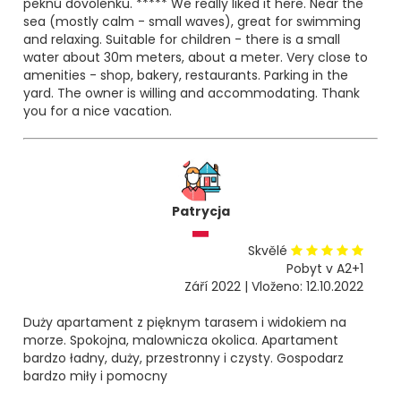
peknú dovolenku. ***** We really liked it here. Near the
sea (mostly calm - small waves), great for swimming
and relaxing. Suitable for children - there is a small
water about 30m meters, about a meter. Very close to
amenities - shop, bakery, restaurants. Parking in the
yard. The owner is willing and accommodating. Thank
you for a nice vacation.
Patrycja
Skvělé
Pobyt v A2+1
Září 2022 | Vloženo: 12.10.2022
Duży apartament z pięknym tarasem i widokiem na
morze. Spokojna, malownicza okolica. Apartament
bardzo ładny, duży, przestronny i czysty. Gospodarz
bardzo miły i pomocny