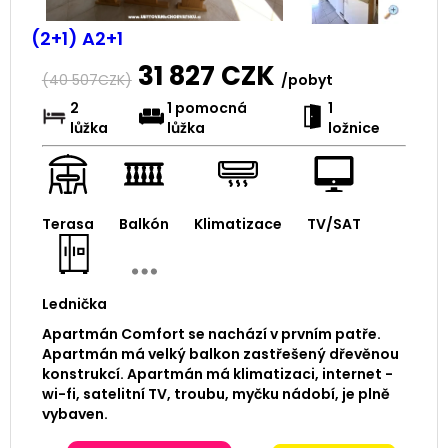
(2+1) A2+1
31 827
CZK
(
40 507
CZK)
/pobyt
2
1 pomocná
1
lůžka
lůžka
ložnice
Terasa
Balkón
Klimatizace
TV/SAT
Lednička
Apartmán Comfort se nachází v prvním patře.
Apartmán má velký balkon zastřešený dřevěnou
konstrukcí. Apartmán má klimatizaci, internet -
wi-fi, satelitní TV, troubu, myčku nádobí, je plně
vybaven.