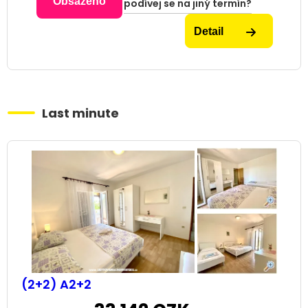
Obsazeno
podívej se na jiný termín?
Detail
Last minute
(2+2) A2+2