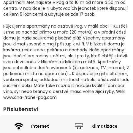
Apartmani ANA najdete v Pag a to 10 m od more a 50 m od
centra. V nabídce je 4 ubytovacích jednotek které disponují
celkem 5 ložnicemi a ubytuje se zde 17 osob.
Půjčujeme apartmány na ostrově Pag, v malé obci - Kustići.
Jsme se nachází přímo u moře (20 metrů) a v přední části
domu je naše soukromá písečná pláž. Všechny apartmány
jsou klimatizované a mají přístup k wi fi. V blízkosti domu je
kavárna, restaurace, pekárna a obchody. Naše apartmány
jsou ideální pro rodiny s dětmi, ale i pro ty, kteří chtějí strávit
svou dovolenou v klidném a idylickém místě. Apartmány
jsou pohodlné a dobře vybavené (klimatizace, TV, internet, 2
parkovací místa na apartmán) .. K dispozici je gril s altánem,
venkovní sprcha, odkládací místnost na kola, přístaviště lodí,
suchém doku. Máte také možnost nákupu kvalitní domácí
víno, sýr nebo brandy a čerstvé maso volně žijící ryby. WEB:
www.ana-frane-pag.com
Příslušenství
Internet
Klimatizace