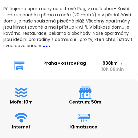
Půjčujeme apartmány na ostrově Pag, v malé obci - Kustići.
Jsme se nachází přímo u moře (20 metrů) a v přední části
domu je naše soukromá písečná pláž. Všechny apartmány
jsou klimatizované a mají přístup k wi fi. V blízkosti domu je
kavárna, restaurace, pekárna a obchody. Naše apartmány
...
jsou ideální pro rodiny s dětmi, ale i pro ty, kteří chtějí strávit
svou dovolenou v
Praha » ostrov Pag
938km
→
10h 08min
Moře: 10m
Centrum: 50m
Internet
Klimatizace