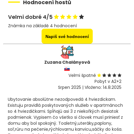
Hodnocení hostů
Velmi dobré 4/5
Známka na základě 4 hodnocení
Napiš své hodnocení
Zuzana Chalányová
Velmi špatné
Pobyt v A2+2
Srpen 2025 | Vloženo: 14.8.2025
Ubytovanie absolútne nezodpovedá 4 hviezdickam.
Existuju pravidlá poskytovaných služieb v apartmánoch
so 4 hviezdičkami. Spĺňajú asi 3 z niekoľkých desiatok
podmienok. Vypisem čo všetko si človek musí priniesť z
domu aby bol spokojný. Toaletný,uteráky,paplony,
soľ,rúru na pečenie,rýchlovarnu kanvicu,sáčky do koša.