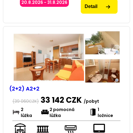
20.8.2026 - 31.8.2026
Detail
(2+2) A2+2
33 142
CZK
(
39 060
CZK)
/pobyt
2
2 pomocná
1
lůžka
lůžka
ložnice