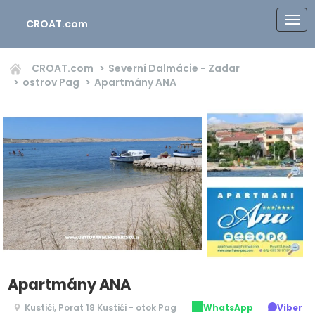
CROAT.com
CROAT.com
Severní Dalmácie - Zadar
ostrov Pag
Apartmány ANA
Apartmány ANA
Kustići, Porat 18 Kustići - otok Pag
WhatsApp
Viber