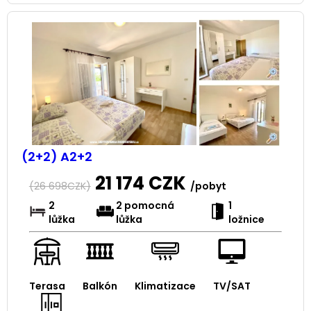
(2+2) A2+2
21 174
CZK
(
26 698
CZK)
/pobyt
2
2 pomocná
1
lůžka
lůžka
ložnice
Terasa
Balkón
Klimatizace
TV/SAT