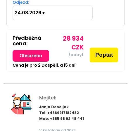
Odjezd:
24.08.2026
▼
Předběžná
28 934
cena:
CZK
Poptat
/pobyt
Obsazeno
Cena je pro
2
Dospělí,
a
15
dní
Majitel:
Janja Debeljak
Tel: +4369917182482
Mob: +385 98 92 48 441
V katalogu od 2023.