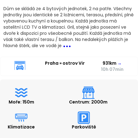
Dům se skládá ze 4 bytových jednotek, 2 na patře. Všechny
jednotky jsou identické se 2 ložnicemi, terasou, předsíní, plně
vybavenou kuchyní a koupelnou. Každá jednotka má
satelitní LCD TV a klimatizaci. Gril, stejně jako posezení ve
dvoře k dispozici pro všeobecné použití. Každá jednotka má
...
však také vlastní terasu / balkon. Na nedalekých plážích je
hlavně štěrk, ale ve vodě je
Praha » ostrov Vir
931km
→
10h 07min
Moře: 150m
Centrum: 2000m
Klimatizace
Parkoviště