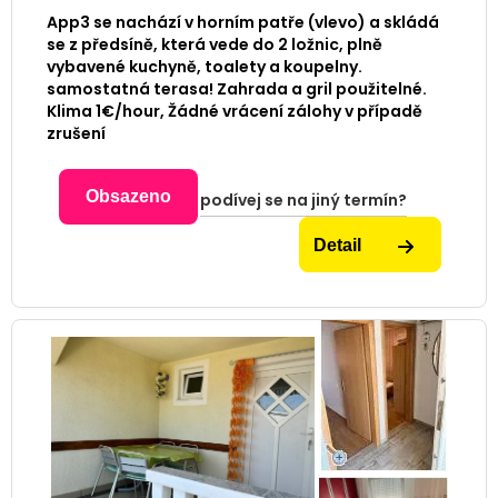
App3 se nachází v horním patře (vlevo) a skládá
se z předsíně, která vede do 2 ložnic, plně
vybavené kuchyně, toalety a koupelny.
samostatná terasa! Zahrada a gril použitelné.
Klima 1€/hour, Žádné vrácení zálohy v případě
zrušení
Obsazeno
podívej se na jiný termín?
Detail