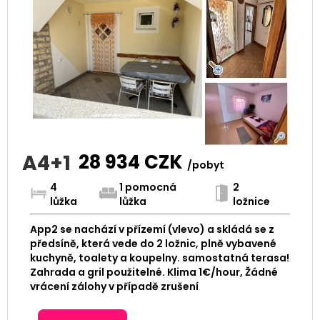
A4+1
28 934
CZK
/pobyt
4
1 pomocná
2
lůžka
lůžka
ložnice
App2 se nachází v přízemí (vlevo) a skládá se z
předsíně, která vede do 2 ložnic, plně vybavené
kuchyně, toalety a koupelny. samostatná terasa!
Zahrada a gril použitelné. Klima 1€/hour, Žádné
vrácení zálohy v případě zrušení