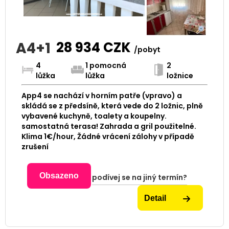
A4+1
28 934
CZK
/pobyt
4
1 pomocná
2
lůžka
lůžka
ložnice
App4 se nachází v horním patře (vpravo) a
skládá se z předsíně, která vede do 2 ložnic, plně
vybavené kuchyně, toalety a koupelny.
samostatná terasa! Zahrada a gril použitelné.
Klima 1€/hour, Žádné vrácení zálohy v případě
zrušení
Obsazeno
podívej se na jiný termín?
Detail