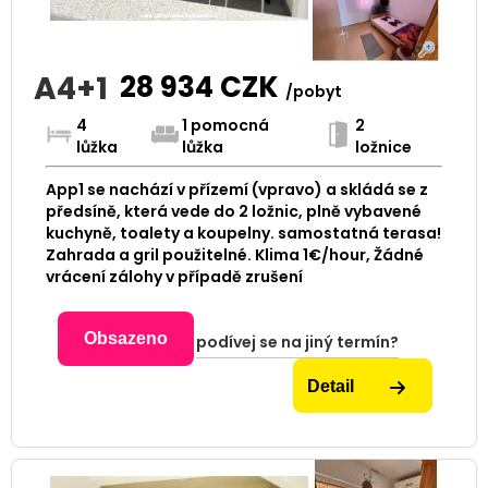
A4+1
28 934
CZK
/pobyt
4
1 pomocná
2
lůžka
lůžka
ložnice
App1 se nachází v přízemí (vpravo) a skládá se z
předsíně, která vede do 2 ložnic, plně vybavené
kuchyně, toalety a koupelny. samostatná terasa!
Zahrada a gril použitelné. Klima 1€/hour, Žádné
vrácení zálohy v případě zrušení
Obsazeno
podívej se na jiný termín?
Detail