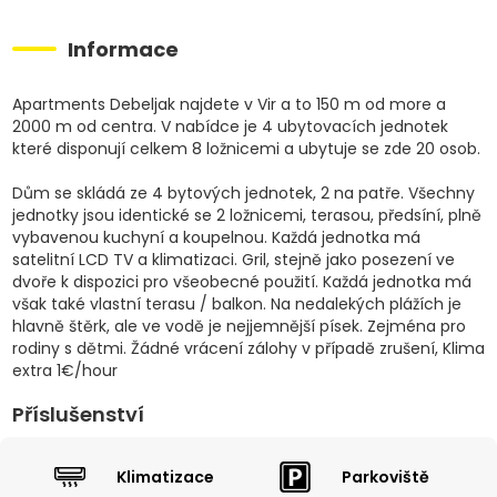
Informace
Apartments Debeljak najdete v Vir a to 150 m od more a
2000 m od centra. V nabídce je 4 ubytovacích jednotek
které disponují celkem 8 ložnicemi a ubytuje se zde 20 osob.
Dům se skládá ze 4 bytových jednotek, 2 na patře. Všechny
jednotky jsou identické se 2 ložnicemi, terasou, předsíní, plně
vybavenou kuchyní a koupelnou. Každá jednotka má
satelitní LCD TV a klimatizaci. Gril, stejně jako posezení ve
dvoře k dispozici pro všeobecné použití. Každá jednotka má
však také vlastní terasu / balkon. Na nedalekých plážích je
hlavně štěrk, ale ve vodě je nejjemnější písek. Zejména pro
rodiny s dětmi. Žádné vrácení zálohy v případě zrušení, Klima
extra 1€/hour
Příslušenství
Klimatizace
Parkoviště