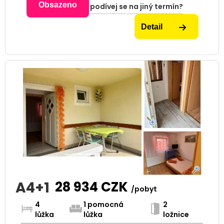
Obsazeno
podívej se na jiný termín?
Detail
A4+1
28 934
CZK
/pobyt
4
1 pomocná
2
lůžka
lůžka
ložnice