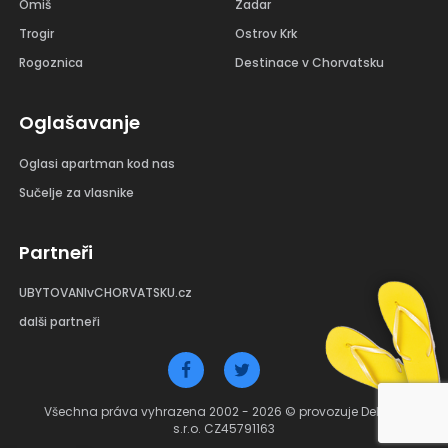
Omiš
Zadar
Trogir
Ostrov Krk
Rogoznica
Destinace v Chorvatsku
Oglašavanje
Oglasi apartman kod nas
Sučelje za vlasnike
Partneři
UBYTOVANIvCHORVATSKU.cz
dalši partneři
Všechna práva vyhrazena 2002 - 2026 © provozuje Debant
s.r.o. CZ45791163