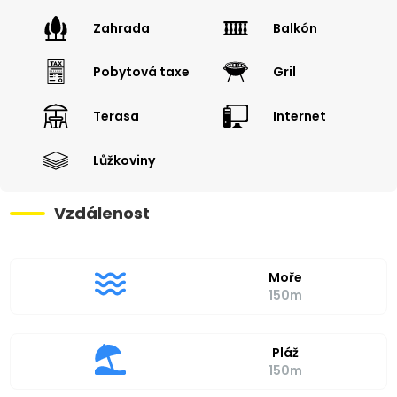
Zahrada
Balkón
Pobytová taxe
Gril
Terasa
Internet
Lůžkoviny
Vzdálenost
Moře
150m
Pláž
150m