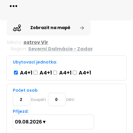
Zobrazit na mapě
Město:
ostrov Vir
Region:
Severní Dalmácie - Zadar
Ubytovací jednotka:
A4+1
A4+1
A4+1
A4+1
Počet osob
Dospělí
Dětí
Příjezd:
09.08.2026
▼