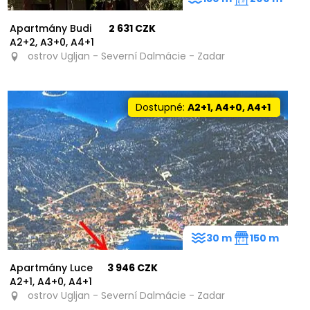
Apartmány Budi
2 631 CZK
A2+2, A3+0, A4+1
ostrov Ugljan - Severní Dalmácie - Zadar
Dostupné:
A2+1, A4+0, A4+1
30 m
150 m
Apartmány Luce
3 946 CZK
A2+1, A4+0, A4+1
ostrov Ugljan - Severní Dalmácie - Zadar