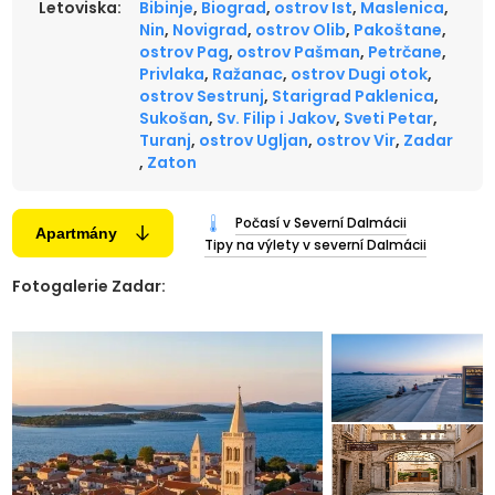
Letoviska:
Bibinje
,
Biograd
,
ostrov Ist
,
Maslenica
,
Nin
,
Novigrad
,
ostrov Olib
,
Pakoštane
,
ostrov Pag
,
ostrov Pašman
,
Petrčane
,
Privlaka
,
Ražanac
,
ostrov Dugi otok
,
ostrov Sestrunj
,
Starigrad Paklenica
,
Sukošan
,
Sv. Filip i Jakov
,
Sveti Petar
,
Turanj
,
ostrov Ugljan
,
ostrov Vir
,
Zadar
,
Zaton
Počasí v Severní Dalmácii
Apartmány
Tipy na výlety v severní Dalmácii
Fotogalerie Zadar: