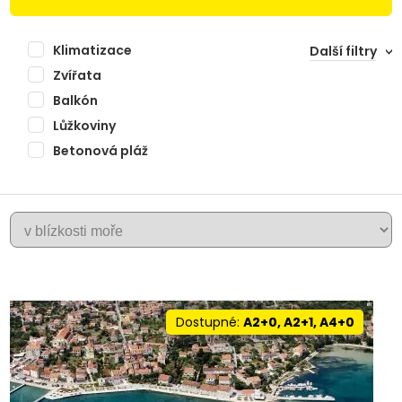
Klimatizace
Další filtry
Zvířata
Balkón
Lůžkoviny
Betonová pláž
+
UGLJAN
−
Dostupné:
A2+0, A2+1, A4+0