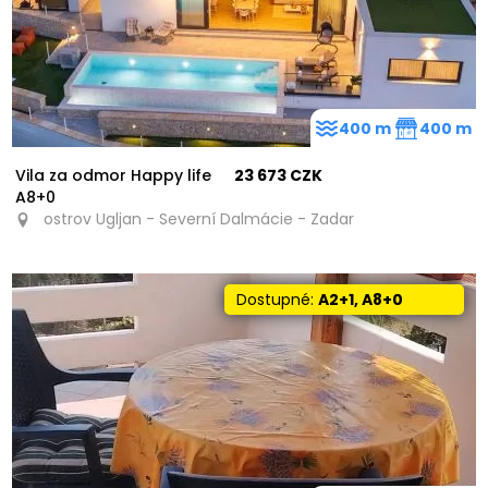
400 m
400 m
Vila za odmor Happy life
23 673 CZK
A8+0
ostrov Ugljan - Severní Dalmácie - Zadar
Dostupné:
A2+1, A8+0
6
16