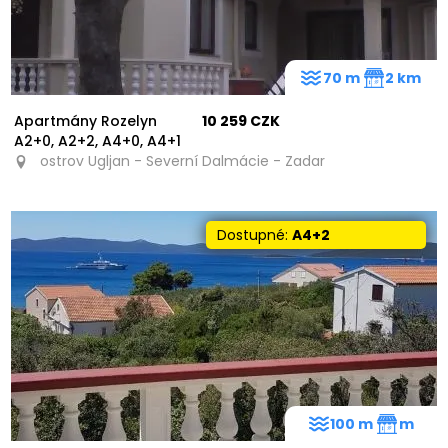
70 m
2 km
Apartmány Rozelyn
10 259 CZK
A2+0, A2+2, A4+0, A4+1
ostrov Ugljan - Severní Dalmácie - Zadar
Dostupné:
A4+2
100 m
m