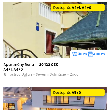
Dostupné:
A4+1, A4+0
30 m
400 m
Apartmány Rena
20 122 CZK
A4+1, A4+0
ostrov Ugljan - Severní Dalmácie - Zadar
Dostupné:
A8+0