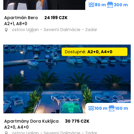
80 m
300 m
Apartmán Bero
24 199 CZK
A2+1, A8+0
ostrov Ugljan - Severní Dalmácie - Zadar
Dostupné:
A2+0, A4+0
100 m
100 m
Apartmány Dora Kukljica
30 775 CZK
A2+0, A4+0
ostrov Ugljan - Severní Dalmácie - Zadar