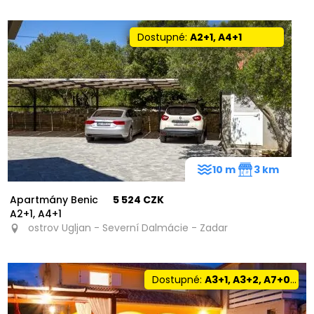
Dostupné:
A2+1, A4+1
10 m
3 km
Apartmány Benic
5 524 CZK
A2+1, A4+1
ostrov Ugljan - Severní Dalmácie - Zadar
Dostupné:
A3+1, A3+2, A7+0, A7+1