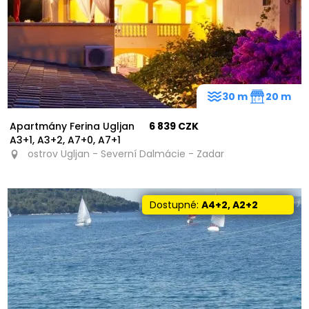
30 m
20 m
Apartmány Ferina Ugljan
6 839 CZK
A3+1, A3+2, A7+0, A7+1
ostrov Ugljan - Severní Dalmácie - Zadar
Dostupné:
A4+2, A2+2