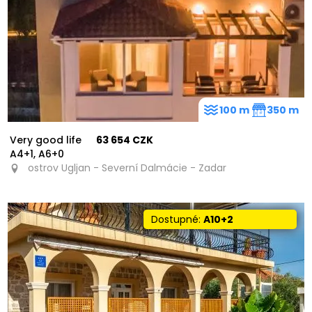
100 m
350 m
Very good life
63 654 CZK
A4+1, A6+0
ostrov Ugljan - Severní Dalmácie - Zadar
Dostupné:
A10+2