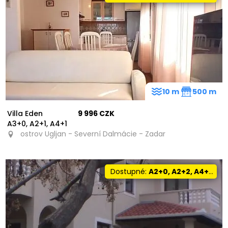
10 m
500 m
Villa Eden
9 996 CZK
A3+0, A2+1, A4+1
ostrov Ugljan - Severní Dalmácie - Zadar
Dostupné:
A2+0, A2+2, A4+0, A4+1