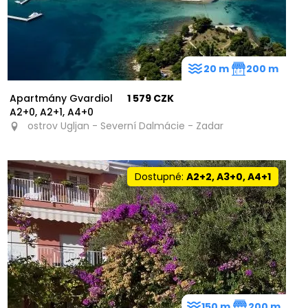
20 m
200 m
Apartmány Gvardiol
1 579 CZK
A2+0, A2+1, A4+0
ostrov Ugljan - Severní Dalmácie - Zadar
Dostupné:
A2+2, A3+0, A4+1
150 m
200 m