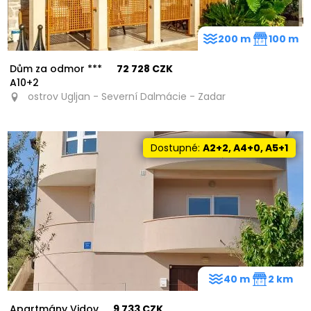
200 m
100 m
Dům za odmor ***
72 728 CZK
A10+2
ostrov Ugljan - Severní Dalmácie - Zadar
Dostupné:
A2+2, A4+0, A5+1
40 m
2 km
Apartmány Vidov
9 733 CZK