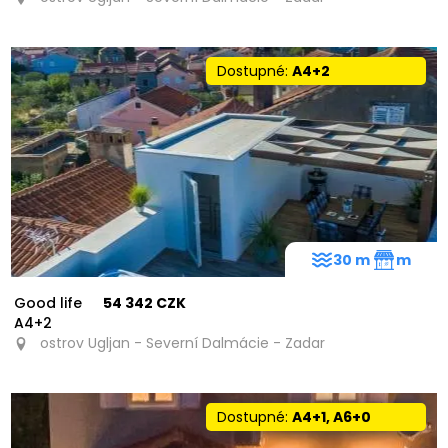
Dostupné:
A4+2
30 m
m
Good life
54 342 CZK
A4+2
ostrov Ugljan - Severní Dalmácie - Zadar
Dostupné:
A4+1, A6+0