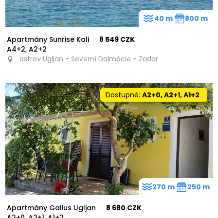
40 m
800 m
Apartmány Sunrise Kali
8 549 CZK
A4+2, A2+2
ostrov Ugljan - Severní Dalmácie - Zadar
Dostupné:
A2+0, A2+1, A1+2
270 m
250 m
Apartmány Galius Ugljan
8 680 CZK
A2+0, A2+1, A1+2