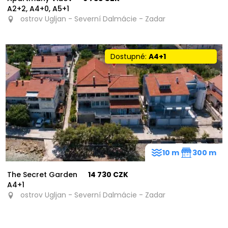
A2+2, A4+0, A5+1
ostrov Ugljan - Severní Dalmácie - Zadar
Dostupné:
A4+1
10 m
300 m
The Secret Garden
14 730 CZK
A4+1
ostrov Ugljan - Severní Dalmácie - Zadar