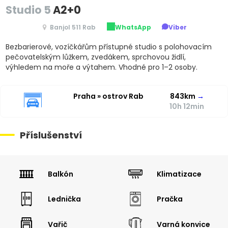
Studio 5
A2+0
Banjol 511 Rab
WhatsApp
Viber
Bezbarierové, vozíčkářům přístupné studio s polohovacím
pečovatelským lůžkem, zvedákem, sprchovou židlí,
výhledem na moře a výtahem. Vhodné pro 1–2 osoby.
Praha » ostrov Rab
843km
→
10h 12min
Příslušenství
Balkón
Klimatizace
Lednička
Pračka
Vařič
Varná konvice