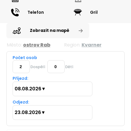
Telefon
Gril
Zobrazit na mapě
Město:
ostrov Rab
Region:
Kvarner
Počet osob
Dospělí
Dětí
Příjezd:
08.08.2026
▼
Odjezd:
23.08.2026
▼