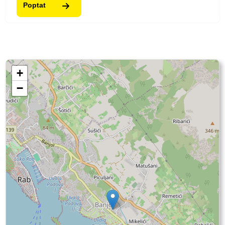
Poptat
+
−