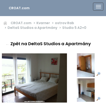
CROAT.com
CROAT.com
Kvarner
ostrov Rab
DeltaS Studios a Apartmány
Studio 5
A2+0
←
Zpět na DeltaS Studios a Apartmány