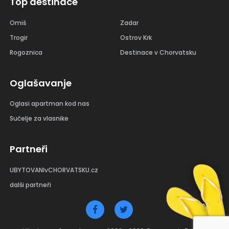
Top destinace
Omiš
Zadar
Trogir
Ostrov Krk
Rogoznica
Destinace v Chorvatsku
Oglašavanje
Oglasi apartman kod nas
Sučelje za vlasnike
Partneři
UBYTOVANIvCHORVATSKU.cz
dalši partneři