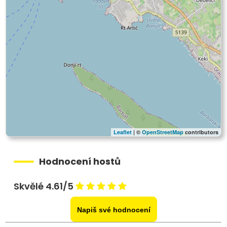
Leaflet
| ©
OpenStreetMap
contributors
Hodnocení hostů
Skvělé 4.61/5
Napiš své hodnocení