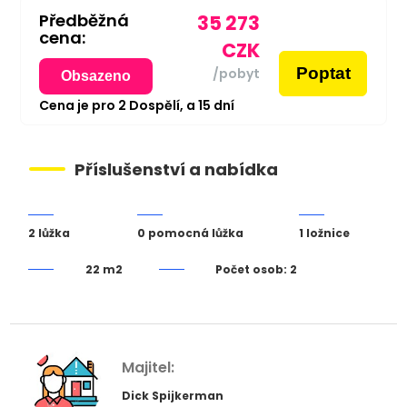
Předběžná
35 273
cena:
CZK
Poptat
/pobyt
Obsazeno
Cena je pro
2
Dospělí,
a
15
dní
Příslušenství a nabídka
2 lůžka
0 pomocná lůžka
1 ložnice
22 m2
Počet osob: 2
Majitel:
Dick Spijkerman