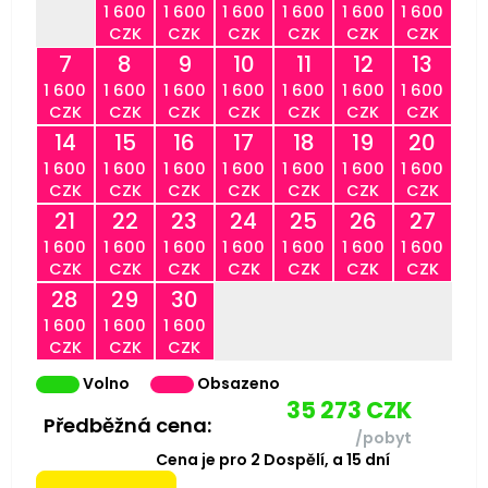
1 600
1 600
1 600
1 600
1 600
1 600
CZK
CZK
CZK
CZK
CZK
CZK
7
8
9
10
11
12
13
1 600
1 600
1 600
1 600
1 600
1 600
1 600
CZK
CZK
CZK
CZK
CZK
CZK
CZK
14
15
16
17
18
19
20
1 600
1 600
1 600
1 600
1 600
1 600
1 600
CZK
CZK
CZK
CZK
CZK
CZK
CZK
21
22
23
24
25
26
27
1 600
1 600
1 600
1 600
1 600
1 600
1 600
CZK
CZK
CZK
CZK
CZK
CZK
CZK
28
29
30
1 600
1 600
1 600
CZK
CZK
CZK
Volno
Obsazeno
35 273
CZK
Předběžná cena:
/pobyt
Cena je pro
2
Dospělí,
a
15
dní