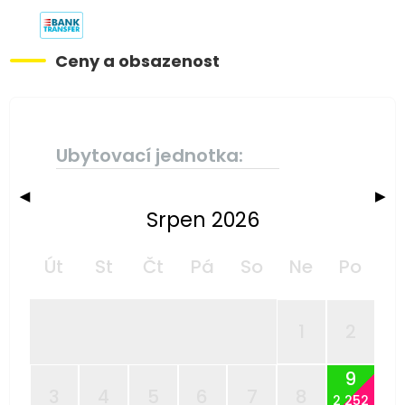
Ceny a obsazenost
Ubytovací jednotka:
◀
▶
Srpen 2026
Út
St
Čt
Pá
So
Ne
Po
1
2
9
3
4
5
6
7
8
2 252