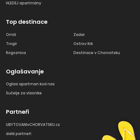
HLEDEJ apartmány
Top destinace
Omiš
Zadar
Trogir
Ostrov Krk
Rogoznica
Destinace v Chorvatsku
Oglašavanje
Oglasi apartman kod nas
Sučelje za vlasnike
Partneři
UBYTOVANIvCHORVATSKU.cz
dalši partneři