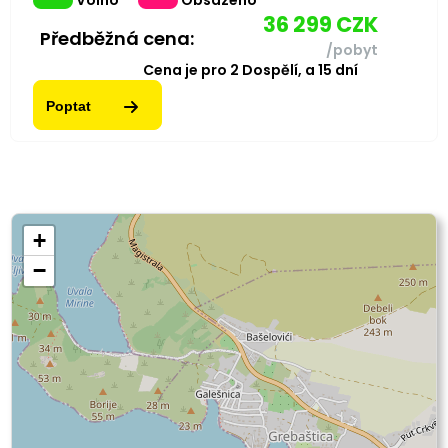
Volno
Obsazeno
36 299
CZK
Předběžná cena:
/pobyt
Cena je pro
2
Dospělí,
a
15
dní
Poptat
+
−