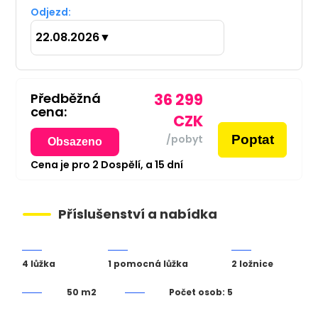
Odjezd:
22.08.2026
▼
Předběžná
36 299
cena:
CZK
Poptat
/pobyt
Obsazeno
Cena je pro
2
Dospělí,
a
15
dní
Příslušenství a nabídka
4 lůžka
1 pomocná lůžka
2 ložnice
50 m2
Počet osob: 5