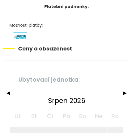
Platební podmínky:
Možnosti platby:
Ceny a obsazenost
Ubytovací jednotka:
◀
▶
Srpen 2026
Út
St
Čt
Pá
So
Ne
Po