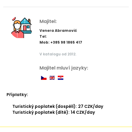
Majitel:
Venera Abramović
Tel:
Mob: +385 98 1865 417
V katalogu od 2012.
Majitel mluví jazyky:
Příplatky:
Turistický poplatek (dospělí):
27 CZK/day
Turistický poplatek (dítě):
14 CZK/day