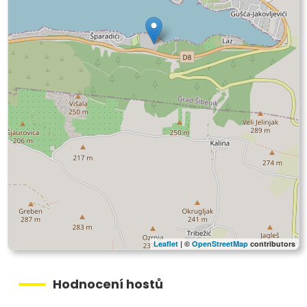
Leaflet
| ©
OpenStreetMap
contributors
Hodnocení hostů