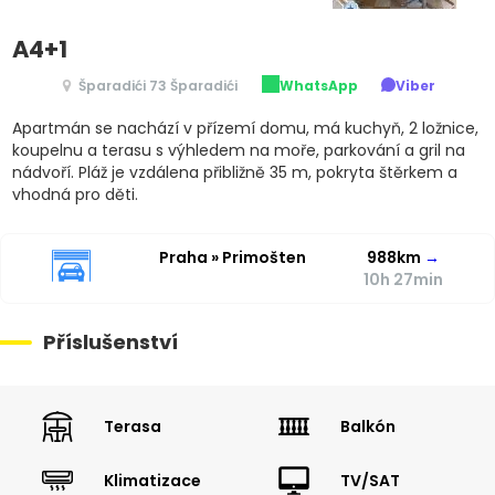
A4+1
Šparadići 73 Šparadići
WhatsApp
Viber
Apartmán se nachází v přízemí domu, má kuchyň, 2 ložnice,
koupelnu a terasu s výhledem na moře, parkování a gril na
nádvoří. Pláž je vzdálena přibližně 35 m, pokryta štěrkem a
vhodná pro děti.
Praha » Primošten
988km
→
10h 27min
Příslušenství
Terasa
Balkón
Klimatizace
TV/SAT