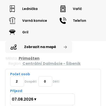
Lednička
Vařič
Varná konvice
Telefon
Gril
Zobrazit na mapě
Město:
Primošten
Region:
Centrální Dalmácie - Šibenik
Počet osob
Dospělí
Dětí
Příjezd:
07.08.2026
▼