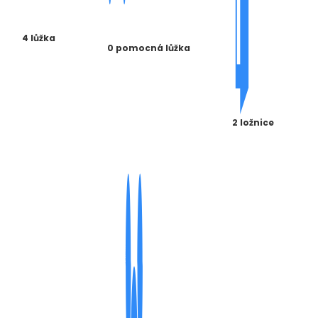
4 lůžka
0 pomocná lůžka
2 ložnice