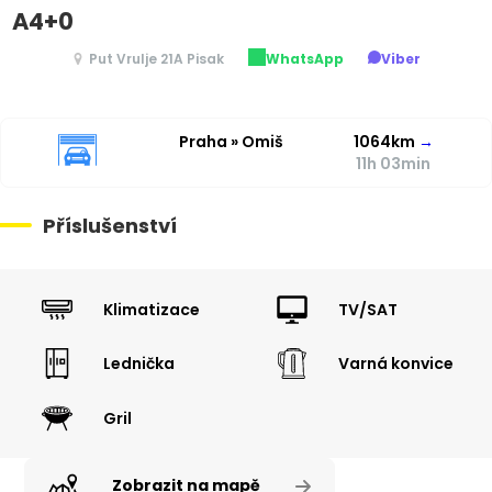
A4+0
Put Vrulje 21A Pisak
WhatsApp
Viber
Praha » Omiš
1064km
→
11h 03min
Příslušenství
Klimatizace
TV/SAT
Lednička
Varná konvice
Gril
Zobrazit na mapě