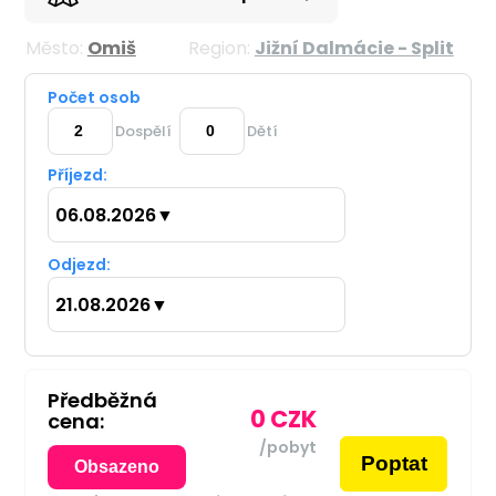
Město:
Omiš
Region:
Jižní Dalmácie - Split
Počet osob
Dospělí
Dětí
Příjezd:
06.08.2026
▼
Odjezd:
21.08.2026
▼
Předběžná
0
CZK
cena:
/pobyt
Poptat
Obsazeno