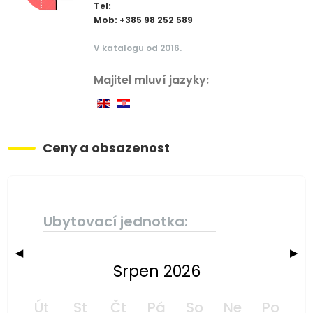
Tel:
Mob: +385 98 252 589
V katalogu od 2016.
Majitel mluví jazyky:
Ceny a obsazenost
Ubytovací jednotka:
◀
▶
Srpen 2026
Út
St
Čt
Pá
So
Ne
Po