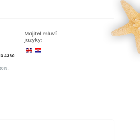
Majitel mluví
jazyky:
13 4330
2019.