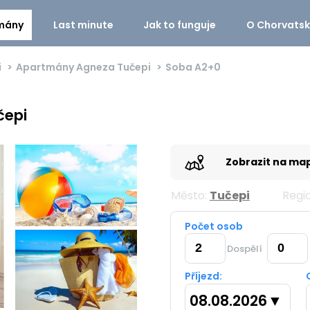
mány
Last minute
Jak to funguje
O Chorvats
i
Apartmány Agneza Tučepi
Soba
A2+0
čepi
Zobrazit na ma
Město:
Tučepi
Regi
Počet osob
Dospělí
Příjezd:
08.08.2026
▼