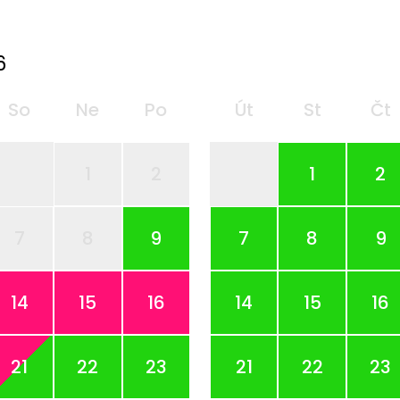
6
So
Ne
Po
Út
St
Čt
1
2
1
2
7
8
9
7
8
9
14
15
16
14
15
16
21
22
23
21
22
23