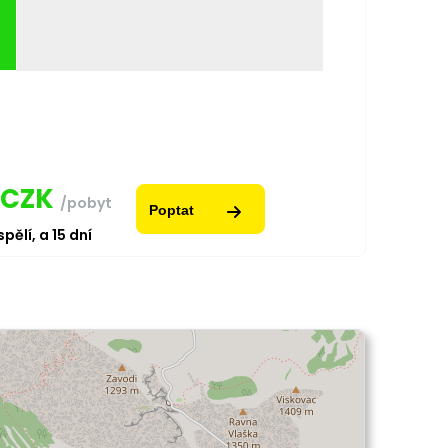
CZK
/pobyt
Poptat
pělí,
a
15
dní