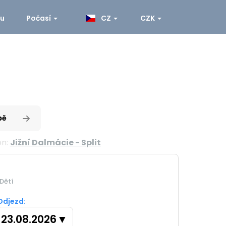
ku
Počasí
CZ
CZK
pě
on:
Jižní Dalmácie - Split
Dětí
Odjezd:
23.08.2026
▼