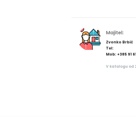
Majitel:
Zvonko Brbić
Tel:
Mob: +385 91 6
V katalogu od 