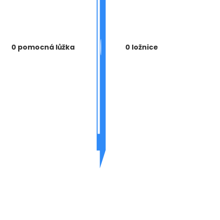
0 pomocná lůžka
0 ložnice