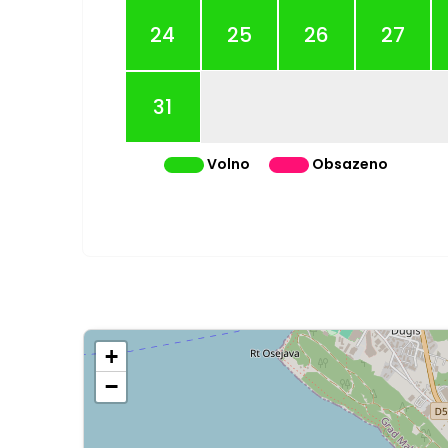
24
25
26
27
31
Volno
Obsazeno
+
−