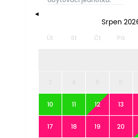
◀
Srpen 202
Út
St
Čt
Pá
3
4
5
6
10
11
12
13
17
18
19
20