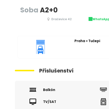
Soba
A2+0
Dračevice 42
WhatsAp
Praha » Tučepi
Příslušenství
Balkón
TV/SAT