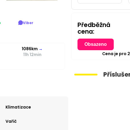
p
Viber
Předběžná
cena:
Obsazeno
1086km
→
Cena je pro
11h 12min
Přísluše
Klimatizace
Vařič