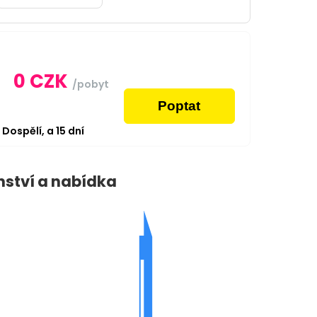
0
CZK
/pobyt
Poptat
2
Dospělí,
a
15
dní
nství a nabídka