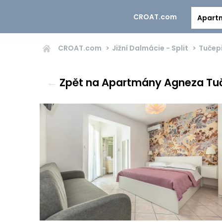
CROAT.com
Apart
CROAT.com
Jižní Dalmácie - Split
Tučep
←
Zpět na Apartmány Agneza Tu