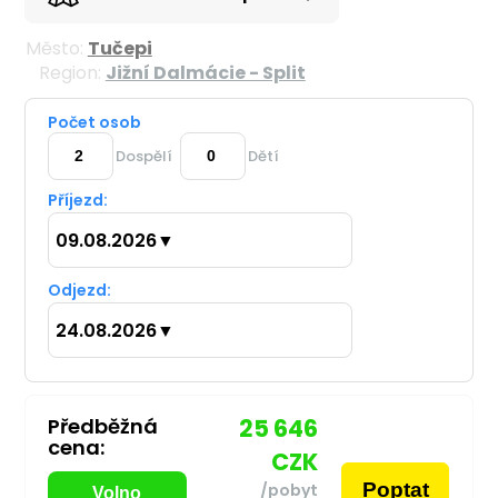
Město:
Tučepi
Region:
Jižní Dalmácie - Split
Počet osob
Dospělí
Dětí
Příjezd:
09.08.2026
▼
Odjezd:
24.08.2026
▼
Předběžná
25 646
cena:
CZK
Poptat
/pobyt
Volno