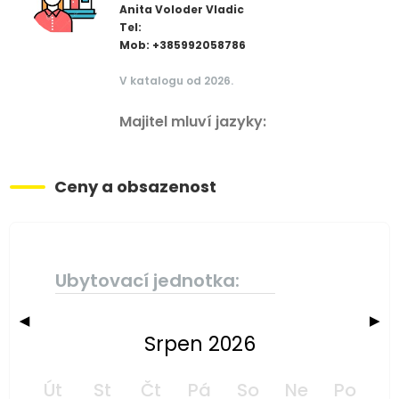
Anita Voloder Vladic
Tel:
Mob: +385992058786
V katalogu od 2026.
Majitel mluví jazyky:
Ceny a obsazenost
Ubytovací jednotka:
◀
▶
Srpen 2026
Út
St
Čt
Pá
So
Ne
Po