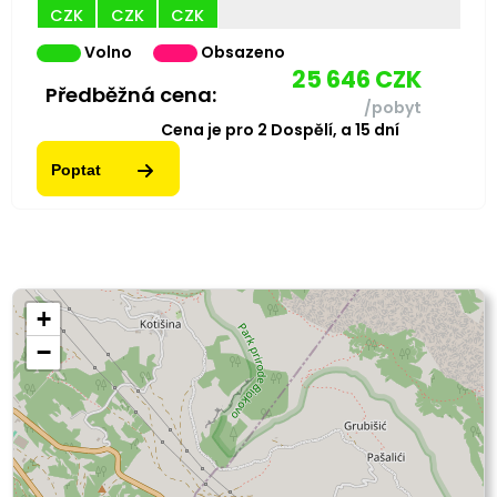
CZK
CZK
CZK
Volno
Obsazeno
25 646
CZK
Předběžná cena:
/pobyt
Cena je pro
2
Dospělí,
a
15
dní
Poptat
+
−