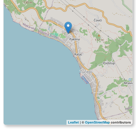
Leaflet
| ©
OpenStreetMap
contributors