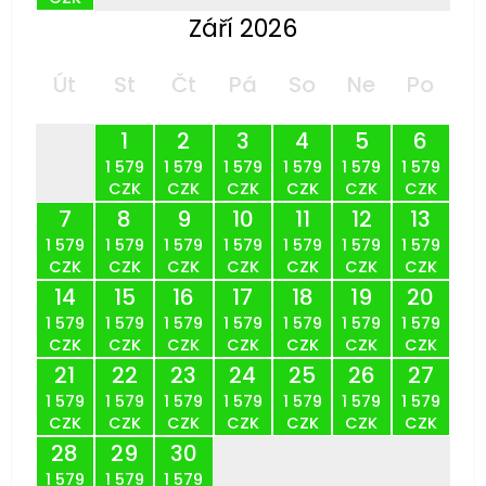
Září 2026
Út
St
Čt
Pá
So
Ne
Po
1
2
3
4
5
6
1 579
1 579
1 579
1 579
1 579
1 579
CZK
CZK
CZK
CZK
CZK
CZK
7
8
9
10
11
12
13
1 579
1 579
1 579
1 579
1 579
1 579
1 579
CZK
CZK
CZK
CZK
CZK
CZK
CZK
14
15
16
17
18
19
20
1 579
1 579
1 579
1 579
1 579
1 579
1 579
CZK
CZK
CZK
CZK
CZK
CZK
CZK
21
22
23
24
25
26
27
1 579
1 579
1 579
1 579
1 579
1 579
1 579
CZK
CZK
CZK
CZK
CZK
CZK
CZK
28
29
30
1 579
1 579
1 579