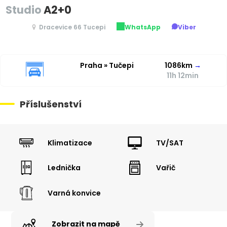
Studio
A2+0
Dracevice 66 Tucepi
WhatsApp
Viber
Praha » Tučepi
1086km
→
11h 12min
Příslušenství
Klimatizace
TV/SAT
Lednička
Vařič
Varná konvice
Zobrazit na mapě