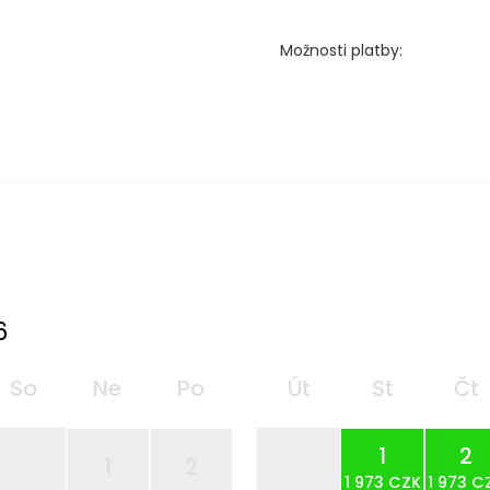
Možnosti platby:
6
So
Ne
Po
Út
St
Čt
1
2
1
2
1 973 CZK
1 973 C