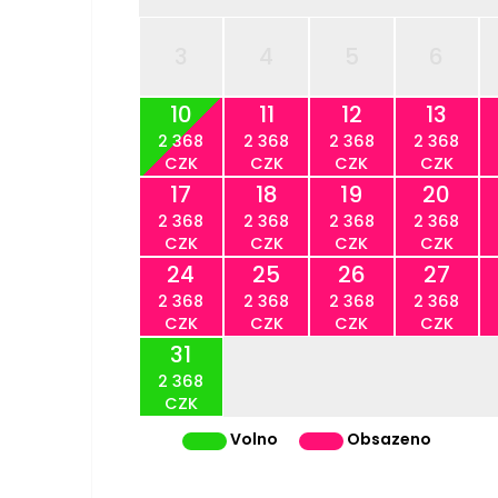
3
4
5
6
10
11
12
13
2 368
2 368
2 368
2 368
CZK
CZK
CZK
CZK
17
18
19
20
2 368
2 368
2 368
2 368
CZK
CZK
CZK
CZK
24
25
26
27
2 368
2 368
2 368
2 368
CZK
CZK
CZK
CZK
31
2 368
CZK
Volno
Obsazeno