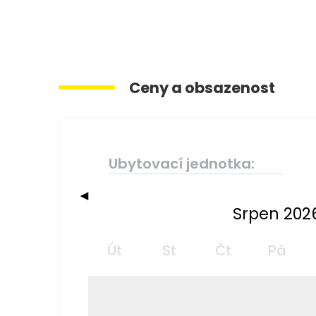
Ceny a obsazenost
Ubytovací jednotka:
◀
Srpen 202
Út
St
Čt
Pá