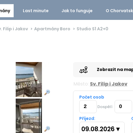
mány
Last minute
Jak to funguje
O Chorvats
. Filip i Jakov
Apartmány Boro
Studio S1
A2+0
Zobrazit na ma
Město:
Sv. Filip i Jakov
Počet osob
Dospělí
Příjezd:
09.08.2026
▼