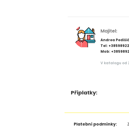
Majitel:
Andrea Pediši
Tel: +3859892
Mob: +385989
V katalogu od 
Příplatky:
Platební podmínky: