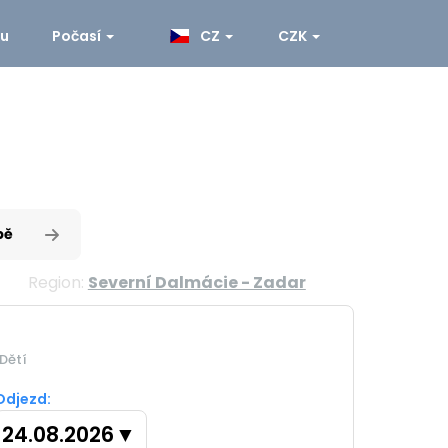
ku
Počasí
CZ
CZK
pě
Region:
Severní Dalmácie - Zadar
Dětí
Odjezd:
24.08.2026
▼