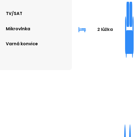
TV/SAT
Mikrovlnka
2 lůžka
Varná konvice