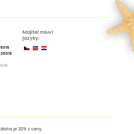
Majitel mluví
jazyky:
ć
25015
225015
2025.
Záloha je 20% z ceny