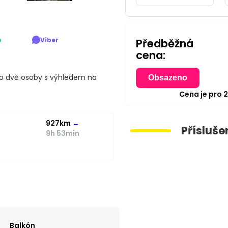
p
Viber
Předběžná
cena:
o dvě osoby s výhledem na
Obsazeno
Cena je pro
927km
→
Přísluše
9h 53min
Balkón