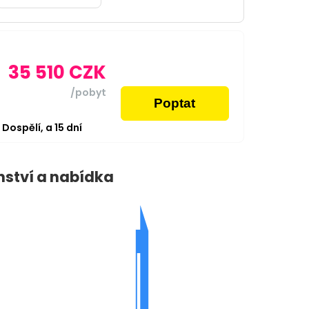
35 510
CZK
/pobyt
Poptat
2
Dospělí,
a
15
dní
nství a nabídka