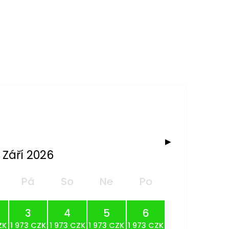
▶
Září 2026
Pá
So
Ne
Po
3
4
5
6
ZK
1 973 CZK
1 973 CZK
1 973 CZK
1 973 CZK