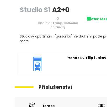
Studio S1
A2+0
WhatsAp
Obala dr. Franje Tuđmana
88 Turanj
Studiový apartmán ¨(garsonka) ve druhém patře pr
moře
Praha » Sv. Filip i Jakov
Příslušenství
Terasa