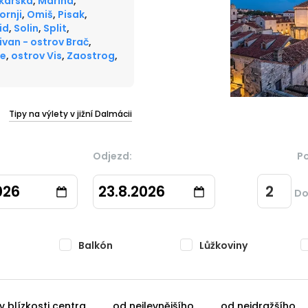
karska
,
Marina
,
ornji
,
Omiš
,
Pisak
,
id
,
Solin
,
Split
,
ivan - ostrov Brač
,
če
,
ostrov Vis
,
Zaostrog
,
Tipy na výlety v jižní Dalmácii
Odjezd:
P
026
23.8.2026
Do
Balkón
Lůžkoviny
v blízkosti centra
od nejlevnějšího
od nejdražšího