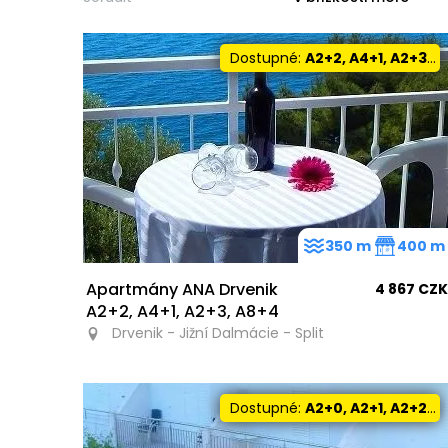
Dostupné:
A2+2, A4+1, A2+3, A8+4
350 m
400 m
Apartmány ANA Drvenik
4 867 CZK
A2+2, A4+1, A2+3, A8+4
Drvenik - Jižní Dalmácie - Split
Dostupné:
A2+0, A2+1, A2+2, A3+0, A5+0