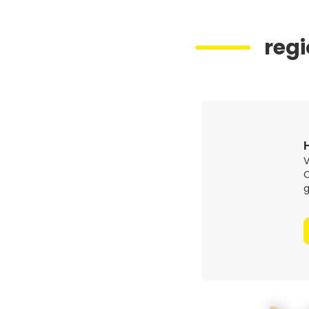
regi
V
O
g