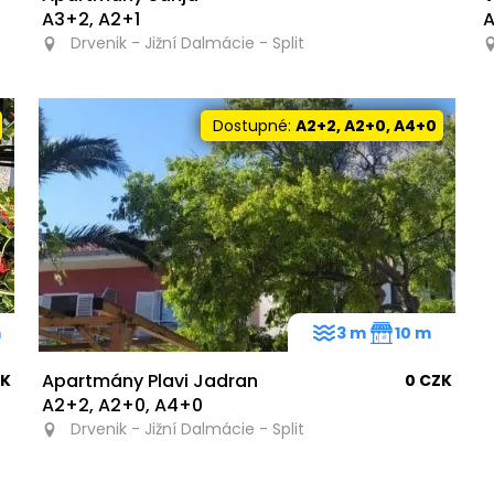
A3+2, A2+1
A
Drvenik - Jižní Dalmácie - Split
Dostupné:
A2+2, A2+0, A4+0
m
3 m
10 m
Apartmány Plavi Jadran
ZK
0 CZK
A2+2, A2+0, A4+0
Drvenik - Jižní Dalmácie - Split