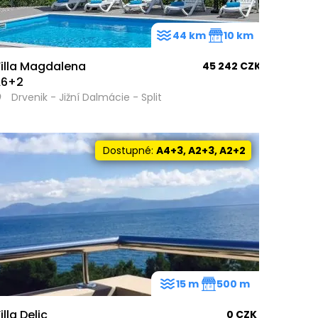
44 km
10 km
illa Magdalena
45 242 CZK
A6+2
Drvenik - Jižní Dalmácie - Split
Dostupné:
A4+3, A2+3, A2+2
15 m
500 m
illa Delic
0 CZK