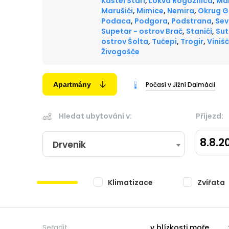
Kaštel Stari
,
Lokva Rogoznica
,
Ma
Marušići
,
Mimice
,
Nemira
,
Okrug G
Podaca
,
Podgora
,
Podstrana
,
Sev
Supetar - ostrov Brač
,
Stanići
,
Sut
ostrov Šolta
,
Tučepi
,
Trogir
,
Viniš
Živogošče
Apartmány
Počasí v Jižní Dalmácii
Hledat ubytování v:
Příjezd:
8.8.2
Drvenik
Klimatizace
Zvířata
Seřadit
v blízkosti moře