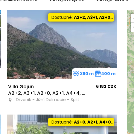
Dostupné:
A2+2, A3+1, A2+0, A2+1, A4+4, A7+2
350 m
400 m
Villa Gojun
6 182 CZK
A2+2, A3+1, A2+0, A2+1, A4+4, A7+2
Drvenik - Jižní Dalmácie - Split
Dostupné:
A2+0, A2+1, A4+0, A4+1