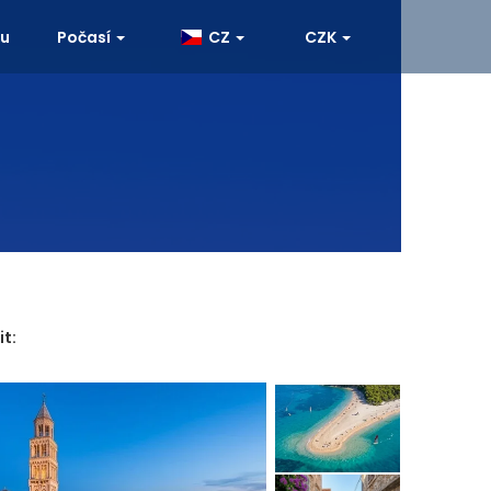
ku
Počasí
CZ
CZK
it: