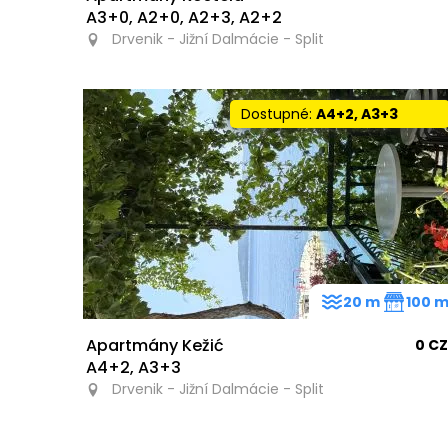
A3+0, A2+0, A2+3, A2+2
Drvenik - Jižní Dalmácie - Split
Dostupné:
A4+2, A3+3
20 m
100 
Apartmány Kežić
0 C
A4+2, A3+3
Drvenik - Jižní Dalmácie - Split