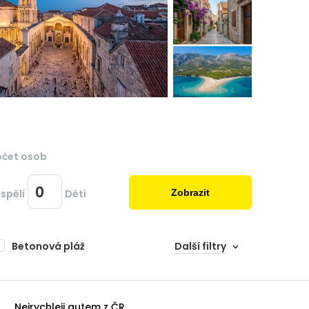
očet osob
spělí
Dětí
Zobrazit
Betonová pláž
Další filtry
Nejrychleji autem z ČR