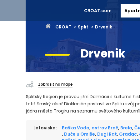
CROAT.com
Apart
CROAT
Split
Drvenik
Drvenik
Zobrazit na mapě
Splitský Region je pravou jižní Dalmácií s kulturně 
totiž římský císař Dioklecián postavil ve Splitu svůj
jádra města Trogiru na seznamu světového kulturní
Letoviska:
Baška Voda
,
ostrov Brač
,
Brela
,
Či
,
Duće u Omiše
,
Dugi Rat
,
Gradac
,