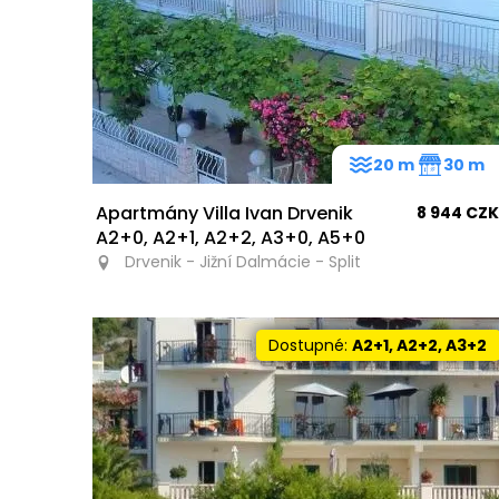
20 m
30 m
Apartmány Villa Ivan Drvenik
8 944 CZK
A2+0, A2+1, A2+2, A3+0, A5+0
Drvenik - Jižní Dalmácie - Split
Dostupné:
A2+1, A2+2, A3+2