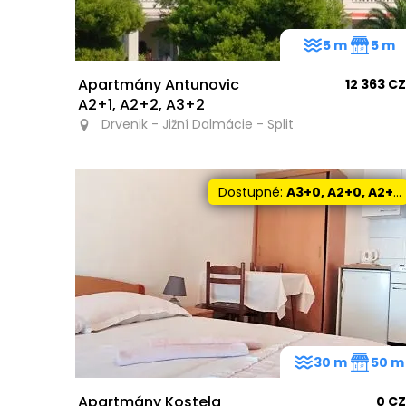
5 m
5 m
Apartmány Antunovic
12 363 C
A2+1, A2+2, A3+2
Drvenik - Jižní Dalmácie - Split
Dostupné:
A3+0, A2+0, A2+3, A2+2
30 m
50 m
Apartmány Kostela
0 C