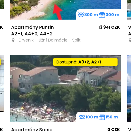
300 m
300 m
Apartmány Puntin
V
ZK
13 941 CZK
A2+1, A4+0, A4+2
Drvenik - Jižní Dalmácie - Split
Dostupné:
A3+2, A2+1
100 m
150 m
Apartmány Sanja
V
ZK
0 CZK