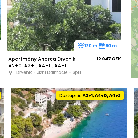
120 m
50 m
Apartmány Andrea Drvenik
12 047 CZK
A2+0, A2+1, A4+0, A4+1
Drvenik - Jižní Dalmácie - Split
Dostupné:
A2+1, A4+0, A4+2