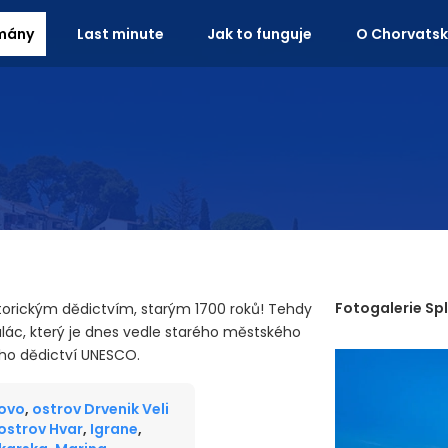
mány
Last minute
Jak to funguje
O Chorvats
Fotogalerie Spl
historickým dědictvím, starým 1700 roků! Tehdy
 palác, který je dnes vedle starého městského
ho dědictví UNESCO.
ovo
,
ostrov Drvenik Veli
ostrov Hvar
,
Igrane
,